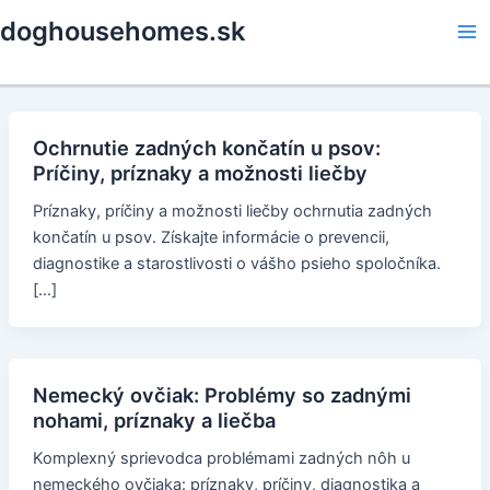
Skip
doghousehomes.sk
to
Ma
content
Me
Ochrnutie zadných končatín u psov:
Príčiny, príznaky a možnosti liečby
Príznaky, príčiny a možnosti liečby ochrnutia zadných
končatín u psov. Získajte informácie o prevencii,
diagnostike a starostlivosti o vášho psieho spoločníka.
[…]
Nemecký ovčiak: Problémy so zadnými
nohami, príznaky a liečba
Komplexný sprievodca problémami zadných nôh u
nemeckého ovčiaka: príznaky, príčiny, diagnostika a