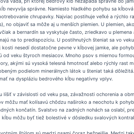
ová vada, pri ktorej bedrový kĺb nezapadá správne do jam
kĺb nevyvíja správne. Namiesto hladkého pohybu sa kĺbová
potrebovanie chrupavky. Najviac postihuje veľké a rýchlo 
s), no objaviť sa môže aj u menších plemien. U plemien, ako
včiak a bernardín sa vyskytuje často, zriedkavo u plemena 
ajú na to predispozíciu. U postihnutých šteniat sa vo vek
j kosti nesedí dostatočne pevne v kĺbovej jamke, ale pohy
ajú od veku štyroch mesiacov. Mnoho psov s miernou formo
ktory, akými sú vysoká telesná hmotnosť alebo rýchly rast m
ným podielom minerálnych látok u šteniat taká dôležitá. 
 mať na dyspláziu bedrového kĺbu negatívny vplyv.
 líšiť v závislosti od veku psa, závažnosti ochorenia a o
v môžu mať kolísavú chôdzu naširoko a neochotu k pohybu
adných končatín. Svalstvo na zadných nohách sa oslabí, pret
 kĺbu môžu byť tiež bolestivé v dôsledku svalových kontrak
tným štýlom sú medzi psami čoraz bežnejšie. Medzi takéto