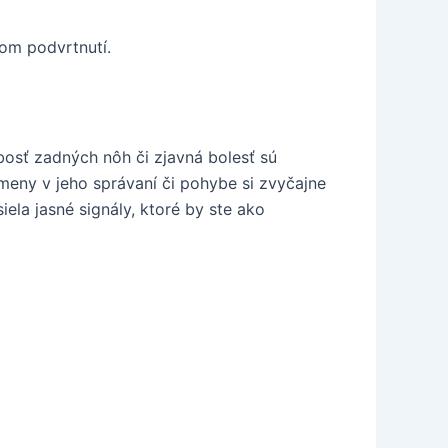
om podvrtnutí.
bosť zadných nôh či zjavná bolesť sú
zmeny v jeho správaní či pohybe si zvyčajne
iela jasné signály, ktoré by ste ako