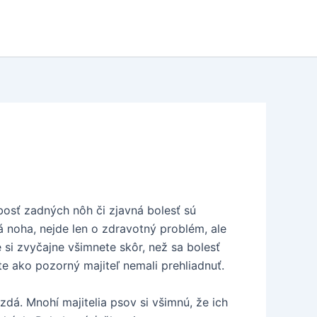
bosť zadných nôh či zjavná bolesť sú
ná noha, nejde len o zdravotný problém, ale
 si zvyčajne všimnete skôr, než sa bolesť
ste ako pozorný majiteľ nemali prehliadnuť.
dá. Mnohí majitelia psov si všimnú, že ich