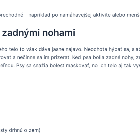
rechodné - napríklad po namáhavejšej aktivite alebo menš
o zadnými nohami
ho telo to však dáva jasne najavo. Neochota hýbať sa, sla
orovať a nečinne sa im prizerať. Keď psa bolia zadné nohy, 
eľnou. Psy sa snažia bolesť maskovať, no ich telo aj tak vys
sty drhnú o zem)