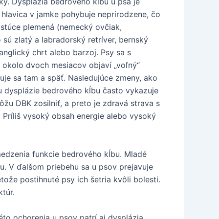
ky. Dysplázia bedrového kĺbu u psa je
 hlavica v jamke pohybuje neprirodzene, čo
rastúce plemená (nemecký ovčiak,
 sú zlatý a labradorský retríver, bernský
anglický chrt alebo barzoj. Psy sa s
u okolo dvoch mesiacov objaví „voľný“
buje sa tam a späť. Nasledujúce zmeny, ako
u dysplázie bedrového kĺbu často vykazuje
ôžu DBK zosilniť, a preto je zdravá strava s
Príliš vysoký obsah energie alebo vysoký
bmedzenia funkcie bedrového kĺbu. Mladé
. V ďalšom priebehu sa u psov prejavuje
ože postihnuté psy ich šetria kvôli bolesti.
túr.
 ochorenia u psov patrí aj dysplázia,