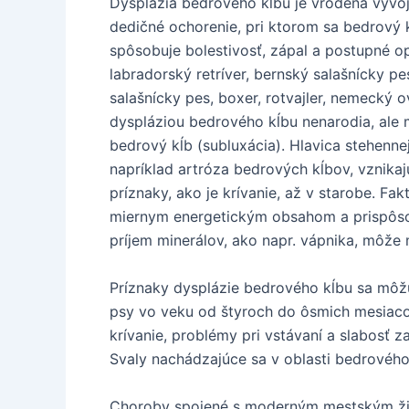
Dysplázia bedrového kĺbu je vrodená vývoj
dedičné ochorenie, pri ktorom sa bedrový 
spôsobuje bolestivosť, zápal a postupné o
labradorský retríver, bernský salašnícky pe
salašnícky pes, boxer, rotvajler, nemecký o
dyspláziou bedrového kĺbu nenarodia, ale m
bedrový kĺb (subluxácia). Hlavica stehenne
napríklad artróza bedrových kĺbov, vznik
príznaky, ako je krívanie, až v starobe. Fa
miernym energetickým obsahom a prispôsobe
príjem minerálov, ako napr. vápnika, môže
Príznaky dysplázie bedrového kĺbu sa môžu
psy vo veku od štyroch do ôsmich mesiaco
krívanie, problémy pri vstávaní a slabosť z
Svaly nachádzajúce sa v oblasti bedrového
Choroby spojené s moderným mestským živo