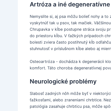
Artróza a iné degeneratívne
Nemyslite si, aj psa môžu bolieť nohy a t
vyskytnúť tak u psov, tak mačiek. Väčšinou
Chrupavka v kĺbe postupne stráca svoju p
do priestoru kĺbu. V ťažkých prípadoch ch
bolesti zviera často postihnutý kĺb odľahč
stuhnutosť v príslušnom kĺbe alebo aj mier
Osteoartróza - dochádza k degenerácii kloub
komfort. Táto choroba degeneratívnej pova
Neurologické problémy
Slabosť zadných nôh môže byť v niektorýc
ťažkosťami, alebo zraneniami chrbtice. Ne
patológia zasahuje chrbticu psa, môže spôs