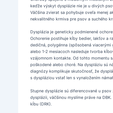
keďže výskyt dysplázie nie je u divých ps
Väčšina zvierat sa pohybuje oveľa menej ak
nekvalitného krmiva pre psov a suchého krm
Dysplázia je geneticky podmienené ochore
Ochorenie postihuje kĺby bedier, lakťov a 
dedičná, polygénna (spôsobená viacerými 
alebo 1-2 mesiacoch nasleduje tvorba kĺbo
vzájomnom kontakte. Od tohto momentu sa
poškodené alebo choré. Na dyspláziu sú n
diagnózy komplikuje skutočnosť, že dysplá
s dyspláziou vstať len s vynaložením námah
Stupne dysplázie sú diferencované u psov 
dysplázii, väčšinou myslíme práve na DBK.
kĺbu (DRK).