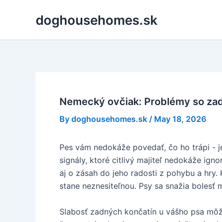
Skip
doghousehomes.sk
to
content
Nemecký ovčiak: Problémy so zad
By
doghousehomes.sk
/
May 18, 2026
Pes vám nedokáže povedať, čo ho trápi - je
signály, ktoré citlivý majiteľ nedokáže ign
aj o zásah do jeho radosti z pohybu a hry.
stane neznesiteľnou. Psy sa snažia bolesť m
Slabosť zadných končatín u vášho psa môže 