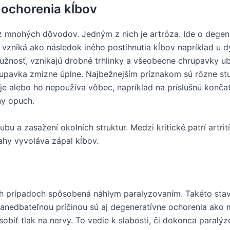
 ochorenia kĺbov
o z mnohých dôvodov. Jedným z nich je artróza. Ide o degen
 vzniká ako následok iného postihnutia kĺbov napríklad u d
ružnosť, vznikajú drobné trhlinky a všeobecne chrupavky 
rupavka zmizne úplne. Najbežnejším príznakom sú rôzne stu
uje alebo ho nepoužíva vôbec, napríklad na príslušnú končat
ny opuch.
u a zasažení okolních struktur. Medzi kritické patrí artrit
hy vyvoláva zápal kĺbov.
h prípadoch spôsobená náhlym paralyzovaním. Takéto stav
zanedbateľnou príčinou sú aj degeneratívne ochorenia ako
obiť tlak na nervy. To vedie k slabosti, či dokonca paralý