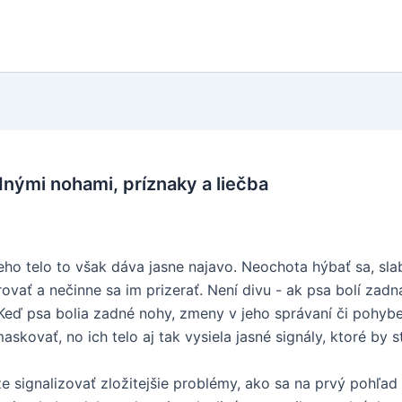
nými nohami, príznaky a liečba
ho telo to však dáva jasne najavo. Neochota hýbať sa, sla
orovať a nečinne sa im prizerať. Není divu - ak psa bolí zad
 Keď psa bolia zadné nohy, zmeny v jeho správaní či pohybe
askovať, no ich telo aj tak vysiela jasné signály, ktoré by 
signalizovať zložitejšie problémy, ako sa na prvý pohľad z