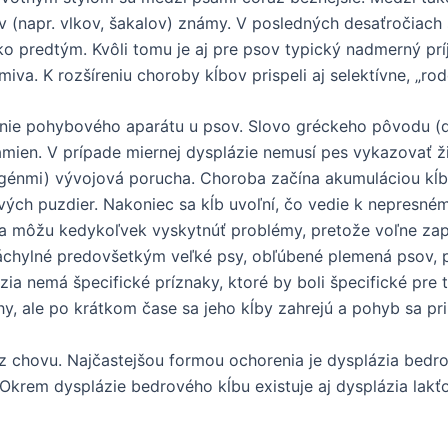
ov (napr. vlkov, šakalov) známy. V posledných desaťročiac
o predtým. Kvôli tomu je aj pre psov typický nadmerný príj
iva. K rozšíreniu choroby kĺbov prispeli aj selektívne, „r
nie pohybového aparátu u psov. Slovo gréckeho pôvodu (
ramien. V prípade miernej dysplázie nemusí pes vykazovať ž
génmi) vývojová porucha. Choroba začína akumuláciou kĺbo
vých puzdier. Nakoniec sa kĺb uvoľní, čo vedie k nepresném
 môžu kedykoľvek vyskytnúť problémy, pretože voľne zap
áchylné predovšetkým veľké psy, obľúbené plemená psov, 
zia nemá špecifické príznaky, ktoré by boli špecifické pre
y, ale po krátkom čase sa jeho kĺby zahrejú a pohyb sa pri
z chovu. Najčastejšou formou ochorenia je dysplázia bedr
 Okrem dysplázie bedrového kĺbu existuje aj dysplázia lak