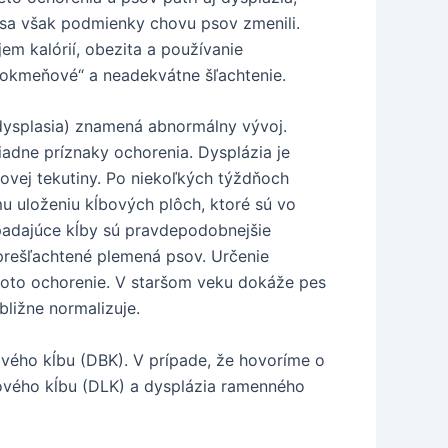
h sa však podmienky chovu psov zmenili.
em kalórií, obezita a používanie
odokmeňové“ a neadekvátne šľachtenie.
dysplasia) znamená abnormálny vývoj.
iadne príznaky ochorenia. Dysplázia je
vej tekutiny. Po niekoľkých týždňoch
u uloženiu kĺbových plôch, ktoré sú vo
adajúce kĺby sú pravdepodobnejšie
prešľachtené plemená psov. Určenie
 toto ochorenie. V staršom veku dokáže pes
bližne normalizuje.
ového kĺbu (DBK). V prípade, že hovoríme o
ťového kĺbu (DLK) a dysplázia ramenného