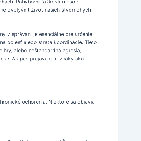
nohách. Pohybové ťažkosti u psov
vne ovplyvniť život našich štvornohých
 v správaní je esenciálne pre určenie
vna bolesť alebo strata koordinácie. Tieto
 hry, alebo neštandardná agresia,
ické. Ak pes prejavuje príznaky ako
ronické ochorenia. Niektoré sa objavia