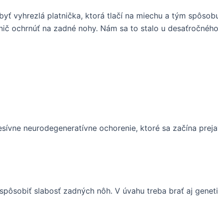
yť vyhrezlá platnička, ktorá tlačí na miechu a tým spôsob
 nič ochrnúť na zadné nohy. Nám sa to stalo u desaťročného
esívne neurodegeneratívne ochorenie, ktoré sa začína pre
spôsobiť slabosť zadných nôh. V úvahu treba brať aj genet