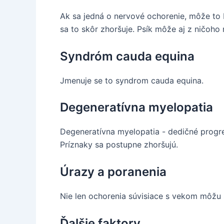
Ak sa jedná o nervové ochorenie, môže to b
sa to skôr zhoršuje. Psík môže aj z ničoho
Syndróm cauda equina
Jmenuje se to syndrom cauda equina.
Degeneratívna myelopatia
Degeneratívna myelopatia - dedičné progr
Príznaky sa postupne zhoršujú.
Úrazy a poranenia
Nie len ochorenia súvisiace s vekom môžu 
Ďalšie faktory