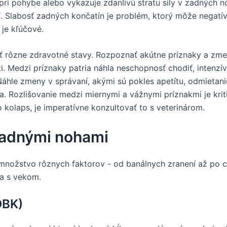
 pri pohybe alebo vykazuje zdanlivú stratu sily v zadných 
ť. Slabosť zadných končatín je problém, ktorý môže negatí
je kľúčové.
rôzne zdravotné stavy. Rozpoznať akútne príznaky a zmeny
sti. Medzi príznaky patria náhla neschopnosť chodiť, intenzí
le zmeny v správaní, akými sú pokles apetítu, odmietanie
ia. Rozlišovanie medzi miernymi a vážnymi príznakmi je krit
 kolaps, je imperatívne konzultovať to s veterinárom.
zadnými nohami
nožstvo rôznych faktorov - od banálnych zranení až po ch
sa s vekom.
DBK)