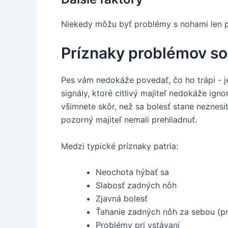
Niekedy môžu byť problémy s nohami len p
Príznaky problémov s
Pes vám nedokáže povedať, čo ho trápi - je
signály, ktoré citlivý majiteľ nedokáže ign
všimnete skôr, než sa bolesť stane neznesit
pozorný majiteľ nemali prehliadnuť.
Medzi typické príznaky patria:
Neochota hýbať sa
Slabosť zadných nôh
Zjavná bolesť
Ťahanie zadných nôh za sebou (pr
Problémy pri vstávaní