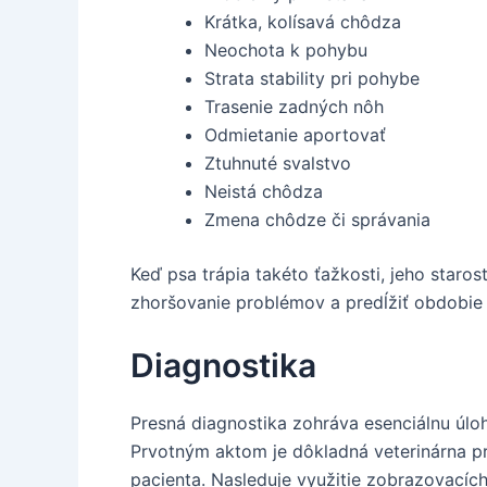
Krátka, kolísavá chôdza
Neochota k pohybu
Strata stability pri pohybe
Trasenie zadných nôh
Odmietanie aportovať
Ztuhnuté svalstvo
Neistá chôdza
Zmena chôdze či správania
Keď psa trápia takéto ťažkosti, jeho staro
zhoršovanie problémov a predĺžiť obdobie 
Diagnostika
Presná diagnostika zohráva esenciálnu úlohu
Prvotným aktom je dôkladná veterinárna pr
pacienta. Nasleduje využitie zobrazovacích