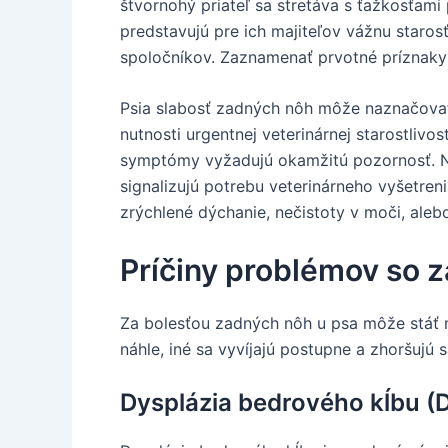
štvornohý priateľ sa stretáva s ťažkosťami
predstavujú pre ich majiteľov vážnu staros
spoločníkov. Zaznamenať prvotné príznaky 
Psia slabosť zadných nôh môže naznačovať 
nutnosti urgentnej veterinárnej starostlivo
symptómy vyžadujú okamžitú pozornosť. Náh
signalizujú potrebu veterinárneho vyšetren
zrýchlené dýchanie, nečistoty v moči, alebo
Príčiny problémov so 
Za bolesťou zadných nôh u psa môže stáť m
náhle, iné sa vyvíjajú postupne a zhoršujú 
Dysplázia bedrového kĺbu (