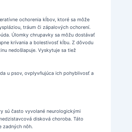
eratívne ochorenia kĺbov, ktoré sa môže
yspláziou, tráum či zápalových ochorení.
ubúda. Úlomky chrupavky sa môžu dostávať
pne krívania a bolestivosť kĺbu. Z dôvodu
inu nedošlapuje. Vyskytuje sa tiež
ída u psov, ovplyvňujúca ich pohyblivosť a
y sú často vyvolané neurologickými
 medzistavcová disková choroba. Táto
ze zadných nôh.