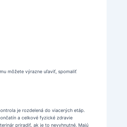
m mu môžete výrazne uľaviť, spomaliť
kontrola je rozdelená do viacerých etáp.
ončatín a celkové fyzické zdravie
rinár priradiť, ak je to nevyhnutné. Majú