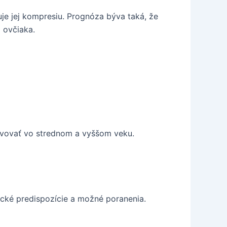
uje jej kompresiu. Prognóza býva taká, že
 ovčiaka.
javovať vo strednom a vyššom veku.
ické predispozície a možné poranenia.