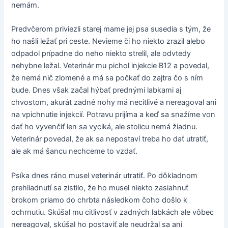
nemám.
Predvčerom priviezli starej mame jej psa susedia s tým, že
ho našli ležať pri ceste. Nevieme či ho niekto zrazil alebo
odpadol prípadne do neho niekto strelil, ale odvtedy
nehybne ležal. Veterinár mu pichol injekcie B12 a povedal,
že nemá nič zlomené a má sa počkať do zajtra čo s ním
bude. Dnes však začal hýbať prednými labkami aj
chvostom, akurát zadné nohy má necitlivé a nereagoval ani
na vpichnutie injekcií. Potravu prijíma a keď sa snažíme von
dať ho vyvenčiť len sa vyciká, ale stolicu nemá žiadnu.
Veterinár povedal, že ak sa nepostaví treba ho dať utratiť,
ale ak má šancu nechceme to vzdať.
Psíka dnes ráno musel veterinár utratiť. Po dôkladnom
prehliadnutí sa zistilo, že ho musel niekto zasiahnuť
brokom priamo do chrbta následkom čoho došlo k
ochrnutiu. Skúšal mu citlivosť v zadných labkách ale vôbec
nereagoval, skúšal ho postaviť ale neudržal sa ani