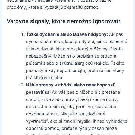
problémy, ktoré si vyžadujú okamžitú pomoc.
Varovné signály, ktoré nemožno ignorovať:
Ťažké dýchanie alebo lapavé nádychy:
Ak pes
dýcha s námahou, lapá po dychu, píska alebo má
fialové ďasná, ide o stav, ktorý môže byť životu
nebezpečný. Môže ísť o problém so srdcom,
pľúcami alebo o akútnu alergickú reakciu. Takéto
príznaky nikdy nepodceňujte, pretože čas vtedy
hrá kľúčovú úlohu.
Náhle zmeny v chôdzi alebo neschopnosť
postaviť sa:
Ak váš pes z ničoho nič prestane
chodiť, kríva alebo mu zlyhávajú zadné nohy,
môže ísť o neurologický problém, úraz alebo
dokonca otravu. Nie je to len „dočasné
vyvrtnutie“, ako si mnohí myslia. Ihneď vyhľadajte
odbornú pomoc, pretože rýchly zásah môže