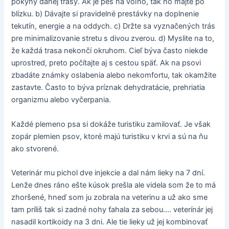
pokyny danej trasy. Ak je pes na voľno, tak ho majte po
blízku. b) Dávajte si pravidelné prestávky na doplnenie
tekutín, energie a na oddych. c) Držte sa vyznačených trás
pre minimalizovanie stretu s divou zverou. d) Myslite na to,
že každá trasa nekončí okruhom. Cieľ býva často niekde
uprostred, preto počítajte aj s cestou späť. Ak na psovi
zbadáte známky oslabenia alebo nekomfortu, tak okamžite
zastavte. Často to býva príznak dehydratácie, prehriatia
organizmu alebo vyčerpania.
Každé plemeno psa si dokáže turistiku zamilovať. Je však
zopár plemien psov, ktoré majú turistiku v krvi a sú na ňu
ako stvorené.
Veterinár mu pichol dve injekcie a dal nám lieky na 7 dní.
Lenže dnes ráno ešte kúsok prešla ale videla som že to má
zhoršené, hneď som ju zobrala na veterinu a už ako sme
tam príliš tak si zadné nohy ťahala za sebou.... veterínár jej
nasadil kortikoidy na 3 dni. Ale tie lieky už jej kombinovať