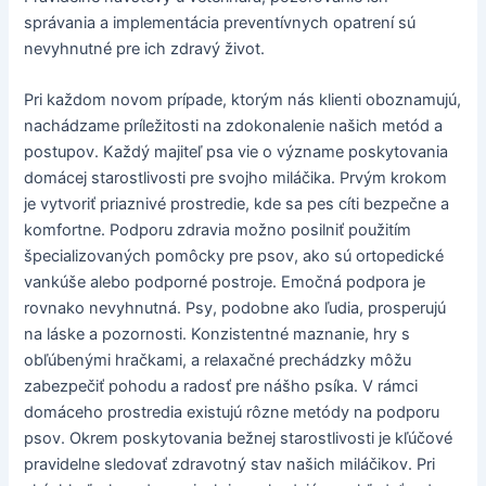
správania a implementácia preventívnych opatrení sú
nevyhnutné pre ich zdravý život.
Pri každom novom prípade, ktorým nás klienti oboznamujú,
nachádzame príležitosti na zdokonalenie našich metód a
postupov. Každý majiteľ psa vie o význame poskytovania
domácej starostlivosti pre svojho miláčika. Prvým krokom
je vytvoriť priaznivé prostredie, kde sa pes cíti bezpečne a
komfortne. Podporu zdravia možno posilniť použitím
špecializovaných pomôcky pre psov, ako sú ortopedické
vankúše alebo podporné postroje. Emočná podpora je
rovnako nevyhnutná. Psy, podobne ako ľudia, prosperujú
na láske a pozornosti. Konzistentné maznanie, hry s
obľúbenými hračkami, a relaxačné prechádzky môžu
zabezpečiť pohodu a radosť pre nášho psíka. V rámci
domáceho prostredia existujú rôzne metódy na podporu
psov. Okrem poskytovania bežnej starostlivosti je kľúčové
pravidelne sledovať zdravotný stav našich miláčikov. Pri