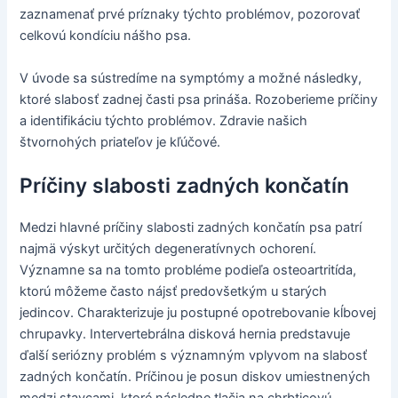
zaznamenať prvé príznaky týchto problémov, pozorovať
celkovú kondíciu nášho psa.
V úvode sa sústredíme na symptómy a možné následky,
ktoré slabosť zadnej časti psa prináša. Rozoberieme príčiny
a identifikáciu týchto problémov. Zdravie našich
štvornohých priateľov je kľúčové.
Príčiny slabosti zadných končatín
Medzi hlavné príčiny slabosti zadných končatín psa patrí
najmä výskyt určitých degeneratívnych ochorení.
Významne sa na tomto probléme podieľa osteoartritída,
ktorú môžeme často nájsť predovšetkým u starých
jedincov. Charakterizuje ju postupné opotrebovanie kĺbovej
chrupavky. Intervertebrálna disková hernia predstavuje
ďalší seriózny problém s významným vplyvom na slabosť
zadných končatín. Príčinou je posun diskov umiestnených
medzi stavcami, ktoré následne tlačia na chrbticovú