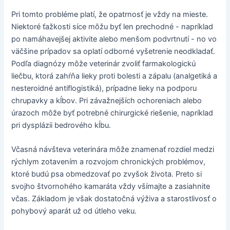
Pri tomto probléme platí, že opatrnosť je vždy na mieste.
Niektoré ťažkosti síce môžu byť len prechodné - napríklad
po namáhavejšej aktivite alebo menšom podvrtnutí - no vo
väčšine prípadov sa oplatí odborné vyšetrenie neodkladať.
Podľa diagnózy môže veterinár zvoliť farmakologickú
liečbu, ktorá zahŕňa lieky proti bolesti a zápalu (analgetiká a
nesteroidné antiflogistiká), prípadne lieky na podporu
chrupavky a kĺbov. Pri závažnejších ochoreniach alebo
úrazoch môže byť potrebné chirurgické riešenie, napríklad
pri dysplázii bedrového kĺbu.
Včasná návšteva veterinára môže znamenať rozdiel medzi
rýchlym zotavením a rozvojom chronických problémov,
ktoré budú psa obmedzovať po zvyšok života. Preto si
svojho štvornohého kamaráta vždy všímajte a zasiahnite
včas. Základom je však dostatočná výživa a starostlivosť o
pohybový aparát už od útleho veku.