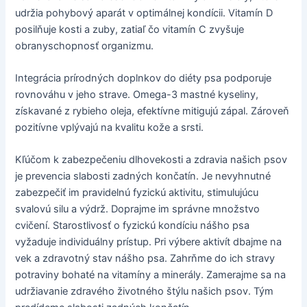
udržia pohybový aparát v optimálnej kondícii. Vitamín D
posilňuje kosti a zuby, zatiaľ čo vitamín C zvyšuje
obranyschopnosť organizmu.
Integrácia prírodných doplnkov do diéty psa podporuje
rovnováhu v jeho strave. Omega-3 mastné kyseliny,
získavané z rybieho oleja, efektívne mitigujú zápal. Zároveň
pozitívne vplývajú na kvalitu kože a srsti.
Kľúčom k zabezpečeniu dlhovekosti a zdravia našich psov
je prevencia slabosti zadných končatín. Je nevyhnutné
zabezpečiť im pravidelnú fyzickú aktivitu, stimulujúcu
svalovú silu a výdrž. Doprajme im správne množstvo
cvičení. Starostlivosť o fyzickú kondíciu nášho psa
vyžaduje individuálny prístup. Pri výbere aktivít dbajme na
vek a zdravotný stav nášho psa. Zahrňme do ich stravy
potraviny bohaté na vitamíny a minerály. Zamerajme sa na
udržiavanie zdravého životného štýlu našich psov. Tým