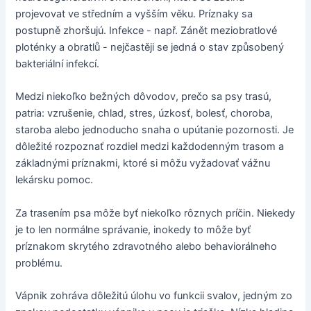
projevovat ve středním a vyšším věku. Príznaky sa
postupně zhoršujú. Infekce - např. Zánět meziobratlové
ploténky a obratlů - nejčastěji se jedná o stav způsobený
bakteriální infekcí.
Medzi niekoľko bežných dôvodov, prečo sa psy trasú,
patria: vzrušenie, chlad, stres, úzkosť, bolesť, choroba,
staroba alebo jednoducho snaha o upútanie pozornosti. Je
dôležité rozpoznať rozdiel medzi každodenným trasom a
základnými príznakmi, ktoré si môžu vyžadovať vážnu
lekársku pomoc.
Za trasením psa môže byť niekoľko rôznych príčin. Niekedy
je to len normálne správanie, inokedy to môže byť
príznakom skrytého zdravotného alebo behaviorálneho
problému.
Vápnik zohráva dôležitú úlohu vo funkcii svalov, jedným zo