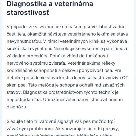
Diagnostika a veterinárna
starostlivosť
V prípade, že si všimneme na našom psovi slabosť zadnej
časti tela, okamžitá návšteva veterinárneho lekára sa stáva
nevyhnutnosťou. V rámci veterinárnych kliník sa vykonáva
široká škála vyšetrení. Neurologické vyšetrenie patrí medzi
základné procedúry. Ponúka vhľad do funkčnosti
nervového systému zvieraťa. Veterinár skúma reflexy,
koordinačné schopnosti a celkovú pohyblivosť psa. Pre
detailné posúdenie stavu kostí a kĺbov sa často využíva CT
sken psa. Táto metóda je schopná odhaliť rad závažných
stavov. Diagnostika prostredníctvom týchto techník je
nepostrádateľná. Umožňuje veterinárovi stanoviť presnú
diagnózu.
Sledujte tieto tri varovné signály! Váš pes možno trpí
závažným problémom. Ak spozorujete tieto tri prejavy,
neotáľajte a vyhľadajte veterinára. Môže ísť o vážne