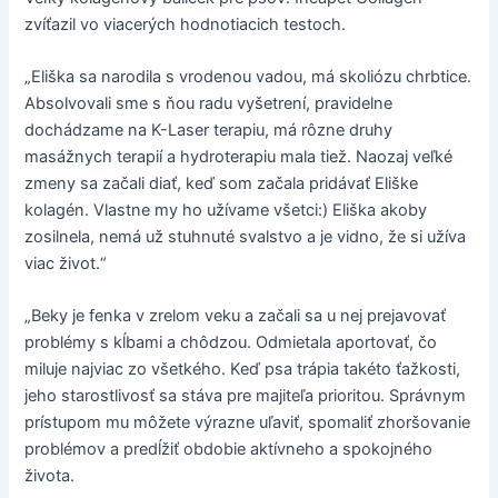
zvíťazil vo viacerých hodnotiacich testoch.
„Eliška sa narodila s vrodenou vadou, má skoliózu chrbtice.
Absolvovali sme s ňou radu vyšetrení, pravidelne
dochádzame na K-Laser terapiu, má rôzne druhy
masážnych terapií a hydroterapiu mala tiež. Naozaj veľké
zmeny sa začali diať, keď som začala pridávať Eliške
kolagén. Vlastne my ho užívame všetci:) Eliška akoby
zosilnela, nemá už stuhnuté svalstvo a je vidno, že si užíva
viac život.“
„Beky je fenka v zrelom veku a začali sa u nej prejavovať
problémy s kĺbami a chôdzou. Odmietala aportovať, čo
miluje najviac zo všetkého. Keď psa trápia takéto ťažkosti,
jeho starostlivosť sa stáva pre majiteľa prioritou. Správnym
prístupom mu môžete výrazne uľaviť, spomaliť zhoršovanie
problémov a predĺžiť obdobie aktívneho a spokojného
života.