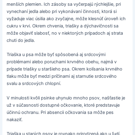
menších plemien. Ich zásoby sa vyčerpajú rýchlejšie, pri
vynechaní jedla alebo pri vykonávaní činnosti, ktorá si
vyžaduje viac úsilia ako zvyčajne, môže klesnúť úroveň ich
cukru v krvi. Okrem chvenia, triašky a dýchavičnosti sa
môže objaviť slabosť, no v niektorých prípadoch aj strata
chuti do jedla.
Triaška u psa môže byť spôsobená aj srdcovými
problémami alebo poruchami krvného obehu, najmä v
prípade triašky u staršieho psa. Okrem kolísania krvného
tlaku môže byť medzi príčinami aj starnutie srdcového
svalu a srdcových chlopní.
V minulosti kvôli psinke uhynulo mnoho psov, našťastie je
už v súčasnosti dostupné očkovanie, ktoré predstavuje
účinnú ochranu. Pri absencii očkovania sa môže pes
nakaziť.
Triaška u starých psov je rovnako prirodzená ako u ľudí.