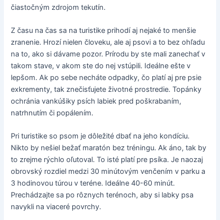
čiastočným zdrojom tekutín.
Z času na čas sa na turistike prihodí aj nejaké to menšie
zranenie. Hrozí nielen človeku, ale aj psovi a to bez ohľadu
na to, ako si dávame pozor. Prírodu by ste mali zanechať v
takom stave, v akom ste do nej vstúpili. Ideálne ešte v
lepšom. Ak po sebe necháte odpadky, čo platí aj pre psie
exkrementy, tak znečisťujete životné prostredie. Topánky
ochránia vankúšiky psích labiek pred poškrabaním,
natrhnutím či popálením.
Pri turistike so psom je dôležité dbať na jeho kondíciu.
Nikto by nešiel bežať maratón bez tréningu. Ak áno, tak by
to zrejme rýchlo oľutoval. To isté platí pre psíka. Je naozaj
obrovský rozdiel medzi 30 minútovým venčením v parku a
3 hodinovou túrou v teréne. Ideálne 40-60 minút.
Prechádzajte sa po rôznych terénoch, aby si labky psa
navykli na viaceré povrchy.