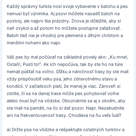
Každý správny turista nosí svoje vybavenie v batohu a pes
nemusí byť výnimka. Aj psovi môžete nasadiť batoh na
postroj, ale najprv iba prázdny. Znova je dôležité, aby si
naň zvykol a až potom ho môžete postupne zaťažovať.
Batoh tiež nie je vhodný pre plemená s dlhým chrbtom a
menšími nohami ako napr.
Váš pes by mal počúvať na základné povely ako: „Ku mne!,
Ostaň!, Pusti to!“. Ak ich nepočúva, tak by ste ho na túre
nemali púšťať na voľno. Dĺžku a náročnosť trasy by ste mali
vždy prispôsobiť veku psa, jeho zdravotnému stavu a
kondícii. V začiatkoch platí, že menej je viac. Zároveň si
zistite, či sa na danej trase môže pes pohybovať voľne
alebo musí byť na vôdzke. Oboznámte sa aj s okolím, aby
ste mali na pamäti, na čo si dať pozor. Napr. Nezabudnite
ani na frekventovanosť trasy. Chodieva na ňu veľa ľudí?
a) Držte psa na vôdzke a rešpektujte ostatných turistov a