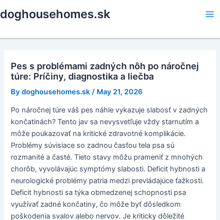
Skip
doghousehomes.sk
to
Ma
content
Me
Pes s problémami zadných nôh po náročnej
túre: Príčiny, diagnostika a liečba
By
doghousehomes.sk
/
May 21, 2026
Po náročnej túre váš pes náhle vykazuje slabosť v zadných
končatinách? Tento jav sa nevysvetľuje vždy starnutím a
môže poukazovať na kritické zdravotné komplikácie.
Problémy súvisiace so zadnou časťou tela psa sú
rozmanité a časté. Tieto stavy môžu prameniť z mnohých
chorôb, vyvolávajúc symptómy slabosti. Deficit hybnosti a
neurologické problémy patria medzi prevládajúce ťažkosti.
Deficit hybnosti sa týka obmedzenej schopnosti psa
využívať zadné končatiny, čo môže byť dôsledkom
poškodenia svalov alebo nervov. Je kriticky dôležité