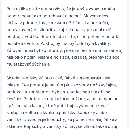
Pri turistike platí zlaté pravidlo, že je lepšie výbavu mať a
nepotrebovať ako potrebovať a nemať. Ak vám niečo
chýba v prírode, tak je neskoro. Z hľadiska bezpečia,
neočakávaných situácií, ale aj zákona by pes mal mať
postroj a vodítko. Bez ohľadu na to, či ho potom v prírode
pustíte na voľno. Postroj by mal byť odolný a kvalitný.
Zároveň musí byť komfortný, pretože pes ho má na sebe aj
niekoľko hodín. Nesmie ho tlačiť, škrabať, prehrievať alebo
mu sťažovať dýchanie.
Skladacie misky sú praktické, ľahké a nezaberajú veľa
miesta. Pes potrebuje na túre piť viac vody než zvyčajne,
pretože sa konštantne hýbe a jeho telesná teplota sa
zvyšuje. Podobne ako pri pitnom režime, aj pri pohybe pes
spáli nemálo kalórií, ktoré potrebuje vykompenzovať.
Najlepšia voľba sú kvalitné pamlsky, kapsičky alebo
vaničky. Dôvod je jednoduchý, sú pomerne malé, ľahké a
skladné. Kapsičky a vaničky sú navyše vlhké, takže sú aj