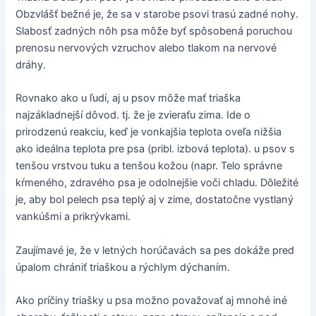
Obzvlášť bežné je, že sa v starobe psovi trasú zadné nohy.
Slabosť zadných nôh psa môže byť spôsobená poruchou
prenosu nervových vzruchov alebo tlakom na nervové
dráhy.
Rovnako ako u ľudí, aj u psov môže mať triaška
najzákladnejší dôvod. tj. že je zvieraťu zima. Ide o
prirodzenú reakciu, keď je vonkajšia teplota oveľa nižšia
ako ideálna teplota pre psa (pribl. izbová teplota). u psov s
tenšou vrstvou tuku a tenšou kožou (napr. Telo správne
kŕmeného, zdravého psa je odolnejšie voči chladu. Dôležité
je, aby bol pelech psa teplý aj v zime, dostatočne vystlaný
vankúšmi a prikrývkami.
Zaujímavé je, že v letných horúčavách sa pes dokáže pred
úpalom chrániť triaškou a rýchlym dýchaním.
Ako príčiny triašky u psa možno považovať aj mnohé iné