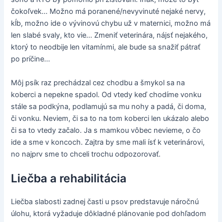
čokoľvek... Možno má poranené/nevyvinuté nejaké nervy,
kĺb, možno ide o vývinovú chybu už v maternici, možno má
len slabé svaly, kto vie... Zmeniť veterinára, nájsť nejakého,
ktorý to neodbije len vitamínmi, ale bude sa snažiť pátrať
po príčine...
Môj psík raz prechádzal cez chodbu a šmykol sa na
koberci a nepekne spadol. Od vtedy keď chodíme vonku
stále sa podkýna, podlamujú sa mu nohy a padá, či doma,
či vonku. Neviem, či sa to na tom koberci len ukázalo alebo
či sa to vtedy začalo. Ja s mamkou vôbec nevieme, o čo
ide a sme v koncoch. Zajtra by sme mali ísť k veterinárovi,
no najprv sme to chceli trochu odpozorovať.
Liečba a rehabilitácia
Liečba slabosti zadnej časti u psov predstavuje náročnú
úlohu, ktorá vyžaduje dôkladné plánovanie pod dohľadom