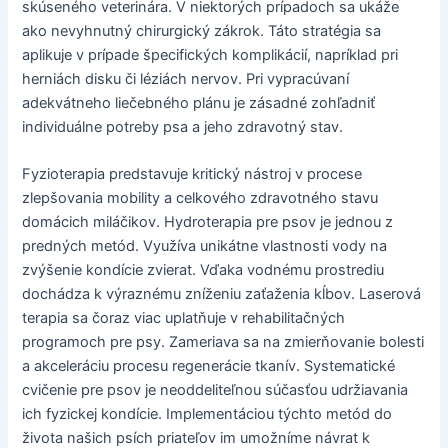
skúseného veterinára. V niektorých prípadoch sa ukáže
ako nevyhnutný chirurgický zákrok. Táto stratégia sa
aplikuje v prípade špecifických komplikácií, napríklad pri
herniách disku či léziách nervov. Pri vypracúvaní
adekvátneho liečebného plánu je zásadné zohľadniť
individuálne potreby psa a jeho zdravotný stav.
Fyzioterapia predstavuje kritický nástroj v procese
zlepšovania mobility a celkového zdravotného stavu
domácich miláčikov. Hydroterapia pre psov je jednou z
predných metód. Využíva unikátne vlastnosti vody na
zvýšenie kondície zvierat. Vďaka vodnému prostrediu
dochádza k výraznému zníženiu zaťaženia kĺbov. Laserová
terapia sa čoraz viac uplatňuje v rehabilitačných
programoch pre psy. Zameriava sa na zmierňovanie bolesti
a akceleráciu procesu regenerácie tkanív. Systematické
cvičenie pre psov je neoddeliteľnou súčasťou udržiavania
ich fyzickej kondície. Implementáciou týchto metód do
života našich psích priateľov im umožníme návrat k