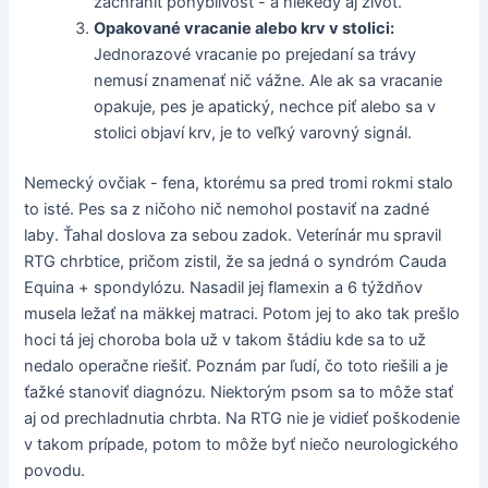
zachrániť pohyblivosť - a niekedy aj život.
Opakované vracanie alebo krv v stolici:
Jednorazové vracanie po prejedaní sa trávy
nemusí znamenať nič vážne. Ale ak sa vracanie
opakuje, pes je apatický, nechce piť alebo sa v
stolici objaví krv, je to veľký varovný signál.
Nemecký ovčiak - fena, ktorému sa pred tromi rokmi stalo
to isté. Pes sa z ničoho nič nemohol postaviť na zadné
laby. Ťahal doslova za sebou zadok. Veterínár mu spravil
RTG chrbtice, pričom zistil, že sa jedná o syndróm Cauda
Equina + spondylózu. Nasadil jej flamexin a 6 týždňov
musela ležať na mäkkej matraci. Potom jej to ako tak prešlo
hoci tá jej choroba bola už v takom štádiu kde sa to už
nedalo operačne riešiť. Poznám par ľudí, čo toto riešili a je
ťažké stanoviť diagnózu. Niektorým psom sa to môže stať
aj od prechladnutia chrbta. Na RTG nie je vidieť poškodenie
v takom prípade, potom to môže byť niečo neurologického
povodu.