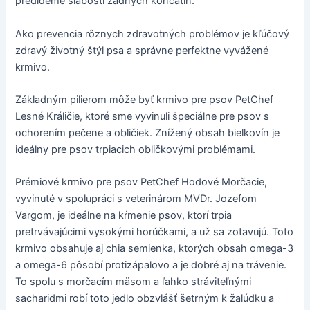
predídeme slabosti zadných končatín.
Ako prevencia rôznych zdravotných problémov je kľúčový
zdravý životný štýl psa a správne perfektne vyvážené
krmivo.
Základným pilierom môže byť krmivo pre psov PetChef
Lesné Králičie, ktoré sme vyvinuli špeciálne pre psov s
ochorením pečene a obličiek. Znížený obsah bielkovín je
ideálny pre psov trpiacich obličkovými problémami.
Prémiové krmivo pre psov PetChef Hodové Morčacie,
vyvinuté v spolupráci s veterinárom MVDr. Jozefom
Vargom, je ideálne na kŕmenie psov, ktorí trpia
pretrvávajúcimi vysokými horúčkami, a už sa zotavujú. Toto
krmivo obsahuje aj chia semienka, ktorých obsah omega-3
a omega-6 pôsobí protizápalovo a je dobré aj na trávenie.
To spolu s morčacím mäsom a ľahko stráviteľnými
sacharidmi robí toto jedlo obzvlášť šetrným k žalúdku a