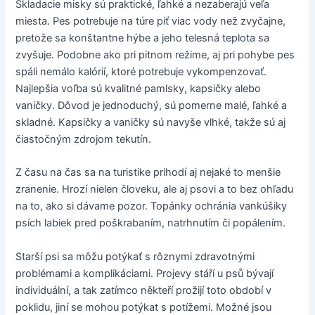
Skladacie misky sú praktické, ľahké a nezaberajú veľa
miesta. Pes potrebuje na túre piť viac vody než zvyčajne,
pretože sa konštantne hýbe a jeho telesná teplota sa
zvyšuje. Podobne ako pri pitnom režime, aj pri pohybe pes
spáli nemálo kalórií, ktoré potrebuje vykompenzovať.
Najlepšia voľba sú kvalitné pamlsky, kapsičky alebo
vaničky. Dôvod je jednoduchý, sú pomerne malé, ľahké a
skladné. Kapsičky a vaničky sú navyše vlhké, takže sú aj
čiastočným zdrojom tekutín.
Z času na čas sa na turistike prihodí aj nejaké to menšie
zranenie. Hrozí nielen človeku, ale aj psovi a to bez ohľadu
na to, ako si dávame pozor. Topánky ochránia vankúšiky
psích labiek pred poškrabaním, natrhnutím či popálením.
Starší psi sa môžu potýkať s rôznymi zdravotnými
problémami a komplikáciami. Projevy stáří u psů bývají
individuální, a tak zatímco někteří prožijí toto období v
poklidu, jiní se mohou potýkat s potížemi. Možné jsou