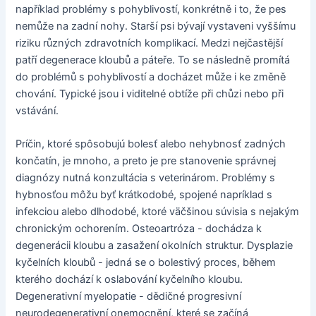
například problémy s pohyblivostí, konkrétně i to, že pes
nemůže na zadní nohy. Starší psi bývají vystaveni vyššímu
riziku různých zdravotních komplikací. Medzi nejčastější
patří degenerace kloubů a páteře. To se následně promítá
do problémů s pohyblivostí a docházet může i ke změně
chování. Typické jsou i viditelné obtíže při chůzi nebo při
vstávání.
Príčin, ktoré spôsobujú bolesť alebo nehybnosť zadných
končatín, je mnoho, a preto je pre stanovenie správnej
diagnózy nutná konzultácia s veterinárom. Problémy s
hybnosťou môžu byť krátkodobé, spojené napríklad s
infekciou alebo dlhodobé, ktoré väčšinou súvisia s nejakým
chronickým ochorením. Osteoartróza - dochádza k
degenerácii kloubu a zasažení okolních struktur. Dysplazie
kyčelních kloubů - jedná se o bolestivý proces, během
kterého dochází k oslabování kyčelního kloubu.
Degenerativní myelopatie - dědičné progresivní
neurodegenerativní onemocnění, které se začíná