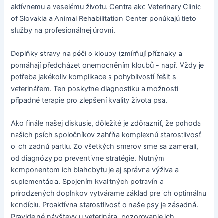
aktívnemu a veselému životu. Centra ako Veterinary Clinic
of Slovakia a Animal Rehabilitation Center ponúkajú tieto
služby na profesionálnej úrovni.
Doplňky stravy na péči o klouby (zmírňují příznaky a
pomáhají předcházet onemocněním kloubů - např. Vždy je
potřeba jakékoliv komplikace s pohyblivostí řešit s
veterinářem. Ten poskytne diagnostiku a možnosti
případné terapie pro zlepšení kvality života psa.
Ako finále našej diskusie, dôležité je zdôrazniť, že pohoda
našich psích spoločníkov zahŕňa komplexnú starostlivosť
o ich zadnú partiu. Zo všetkých smerov sme sa zamerali,
od diagnózy po preventívne stratégie. Nutným
komponentom ich blahobytu je aj správna výživa a
suplementácia. Spojením kvalitných potravín a
prirodzených doplnkov vytvárame základ pre ich optimálnu
kondíciu. Proaktívna starostlivosť o naše psy je zásadná.
Pravidelné návštevy u veterinára, pozorovanie ich