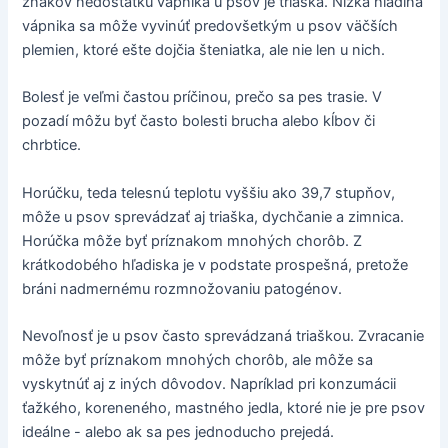
znakov nedostatku vápnika u psov je triaška. Nízka hladina
vápnika sa môže vyvinúť predovšetkým u psov väčších
plemien, ktoré ešte dojčia šteniatka, ale nie len u nich.
Bolesť je veľmi častou príčinou, prečo sa pes trasie. V
pozadí môžu byť často bolesti brucha alebo kĺbov či
chrbtice.
Horúčku, teda telesnú teplotu vyššiu ako 39,7 stupňov,
môže u psov sprevádzať aj triaška, dychčanie a zimnica.
Horúčka môže byť príznakom mnohých chorôb. Z
krátkodobého hľadiska je v podstate prospešná, pretože
bráni nadmernému rozmnožovaniu patogénov.
Nevoľnosť je u psov často sprevádzaná triaškou. Zvracanie
môže byť príznakom mnohých chorôb, ale môže sa
vyskytnúť aj z iných dôvodov. Napríklad pri konzumácii
ťažkého, koreneného, mastného jedla, ktoré nie je pre psov
ideálne - alebo ak sa pes jednoducho prejedá.