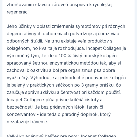
zhoršovaním stavu a zároveň prispieva k rýchlejšej
regenerácii.
Jeho účinky v oblasti zmiernenia symptómov pri rôznych
degeneratívnych ochoreniach potvrdzuje aj čoraz viac
odborných štúdií. Na trhu existuje veľa produktov s
kolagénom, no kvalita je rozhodujúca. Incapet Collagen je
výnimočný tým, že ide o 100 % čistý morský kolagén
spracovaný šetrnou enzymatickou metódou tak, aby si
zachoval bioaktivitu a bol pre organizmus psa dobre
využiteľný. Výhodou je aj jednoduché podávanie: kolagén
je balený v praktických sáčkoch po 3 gramy prášku, čo
zaručuje správnu dávku a čerstvosť pri každom použití.
Incapet Collagen spĺňa prísne kritériá čistoty a
bezpečnosti. Je bez prídavných látok, farbív či
konzervantov - ide teda o prírodný doplnok, ktorý
nezaťažuje trávenie.
Veľký kolagénový balíček pre psov. Incapet Collagen