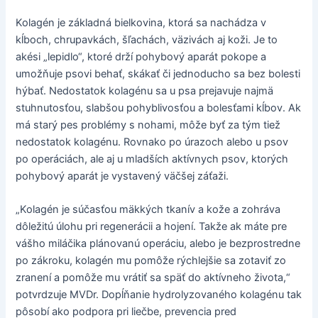
Kolagén je základná bielkovina, ktorá sa nachádza v
kĺboch, chrupavkách, šľachách, väzivách aj koži. Je to
akési „lepidlo“, ktoré drží pohybový aparát pokope a
umožňuje psovi behať, skákať či jednoducho sa bez bolesti
hýbať. Nedostatok kolagénu sa u psa prejavuje najmä
stuhnutosťou, slabšou pohyblivosťou a bolesťami kĺbov. Ak
má starý pes problémy s nohami, môže byť za tým tiež
nedostatok kolagénu. Rovnako po úrazoch alebo u psov
po operáciách, ale aj u mladších aktívnych psov, ktorých
pohybový aparát je vystavený väčšej záťaži.
„Kolagén je súčasťou mäkkých tkanív a kože a zohráva
dôležitú úlohu pri regenerácii a hojení. Takže ak máte pre
vášho miláčika plánovanú operáciu, alebo je bezprostredne
po zákroku, kolagén mu pomôže rýchlejšie sa zotaviť zo
zranení a pomôže mu vrátiť sa späť do aktívneho života,“
potvrdzuje MVDr. Dopĺňanie hydrolyzovaného kolagénu tak
pôsobí ako podpora pri liečbe, prevencia pred