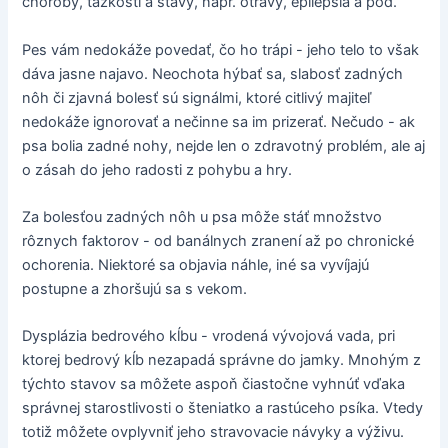
choroby, ťažkosti a stavy, napr. otravy, epilepsia a pod.
Pes vám nedokáže povedať, čo ho trápi - jeho telo to však
dáva jasne najavo. Neochota hýbať sa, slabosť zadných
nôh či zjavná bolesť sú signálmi, ktoré citlivý majiteľ
nedokáže ignorovať a nečinne sa im prizerať. Nečudo - ak
psa bolia zadné nohy, nejde len o zdravotný problém, ale aj
o zásah do jeho radosti z pohybu a hry.
Za bolesťou zadných nôh u psa môže stáť množstvo
rôznych faktorov - od banálnych zranení až po chronické
ochorenia. Niektoré sa objavia náhle, iné sa vyvíjajú
postupne a zhoršujú sa s vekom.
Dysplázia bedrového kĺbu - vrodená vývojová vada, pri
ktorej bedrový kĺb nezapadá správne do jamky. Mnohým z
týchto stavov sa môžete aspoň čiastočne vyhnúť vďaka
správnej starostlivosti o šteniatko a rastúceho psíka. Vtedy
totiž môžete ovplyvniť jeho stravovacie návyky a výživu.