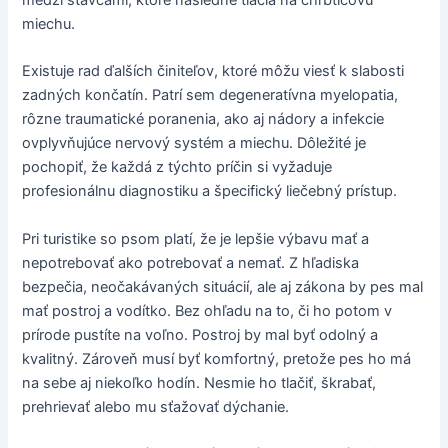
miechu.
Existuje rad ďalších činiteľov, ktoré môžu viesť k slabosti
zadných končatín. Patrí sem degeneratívna myelopatia,
rôzne traumatické poranenia, ako aj nádory a infekcie
ovplyvňujúce nervový systém a miechu. Dôležité je
pochopiť, že každá z týchto príčin si vyžaduje
profesionálnu diagnostiku a špecifický liečebný prístup.
Pri turistike so psom platí, že je lepšie výbavu mať a
nepotrebovať ako potrebovať a nemať. Z hľadiska
bezpečia, neočakávaných situácií, ale aj zákona by pes mal
mať postroj a vodítko. Bez ohľadu na to, či ho potom v
prírode pustíte na voľno. Postroj by mal byť odolný a
kvalitný. Zároveň musí byť komfortný, pretože pes ho má
na sebe aj niekoľko hodín. Nesmie ho tlačiť, škrabať,
prehrievať alebo mu sťažovať dýchanie.