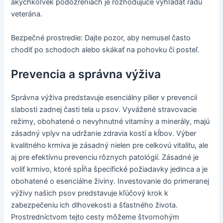
akýchkoľvek podozreniach je rozhodujúce vyhľadať radu
veterána.
Bezpečné prostredie: Dajte pozor, aby nemusel často
chodiť po schodoch alebo skákať na pohovku či posteľ.
Prevencia a správna výživa
Správna výživa predstavuje esenciálny pilier v prevencii
slabosti zadnej časti tela u psov. Vyvážené stravovacie
režimy, obohatené o nevyhnutné vitamíny a minerály, majú
zásadný vplyv na udržanie zdravia kostí a kĺbov. Výber
kvalitného krmiva je zásadný nielen pre celkovú vitalitu, ale
aj pre efektívnu prevenciu rôznych patológií. Zásadné je
voliť krmivo, ktoré spĺňa špecifické požiadavky jedinca a je
obohatené o esenciálne živiny. Investovanie do primeranej
výživy našich psov predstavuje kľúčový krok k
zabezpečeniu ich dlhovekosti a šťastného života.
Prostredníctvom tejto cesty môžeme štvornohým