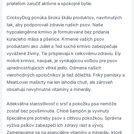
priateľom zaručiť aktívne a spokojné bytie.
CricksyDog ponúka širokú škálu produktov, navrhnutých
tak, aby podporovali zdravie našich psov. Naše
hypoalergénne krmivo je formulované bez pridania
kuracieho mäsa a pšenice. Krmenie vašich psov
produktami ako Juliet a Ted suché krmivo zabezpečuje
vyvážené živiny. Tie prispievajú k celkovému zdraviu. Ely
mokré krmivo, naopak, je vynikajúcou voľbou pre psov
uprednostňujúcich vlhké jedlo. Odmena našich
vierohodných spoločníkov je tiež dôležitá. Friky pamlsky a
MeatLover maškrty nie len lahodia chuti, ale zároveň
obsahujú nevyhnutné vitamíny a minerály.
Adekvátna starostlivosť o srsť a pokožku psa nemôže
zostať bez povšimnutia. Chloé šampón je vyvinutý
špeciálne pre potreby psov s citlivou pokožkou. Správna
výživa psíkov zabezpečí ich zdravý rast a vývoj.
Zameriavame sa na esenciálne vitamíny a minerály, ktoré