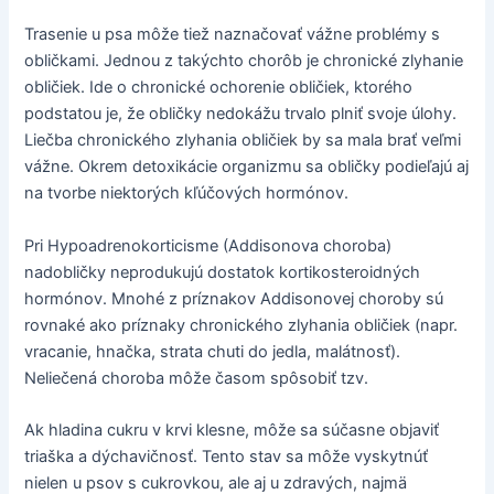
Trasenie u psa môže tiež naznačovať vážne problémy s
obličkami. Jednou z takýchto chorôb je chronické zlyhanie
obličiek. Ide o chronické ochorenie obličiek, ktorého
podstatou je, že obličky nedokážu trvalo plniť svoje úlohy.
Liečba chronického zlyhania obličiek by sa mala brať veľmi
vážne. Okrem detoxikácie organizmu sa obličky podieľajú aj
na tvorbe niektorých kľúčových hormónov.
Pri Hypoadrenokorticisme (Addisonova choroba)
nadobličky neprodukujú dostatok kortikosteroidných
hormónov. Mnohé z príznakov Addisonovej choroby sú
rovnaké ako príznaky chronického zlyhania obličiek (napr.
vracanie, hnačka, strata chuti do jedla, malátnosť).
Neliečená choroba môže časom spôsobiť tzv.
Ak hladina cukru v krvi klesne, môže sa súčasne objaviť
triaška a dýchavičnosť. Tento stav sa môže vyskytnúť
nielen u psov s cukrovkou, ale aj u zdravých, najmä