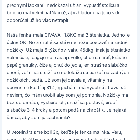
prednými labkami, nedokázal už ani vypustiť stolicu a
brucho mal veľmi nafúknuté, aj vzhľadom na jeho vek
odporúčal už ho viac netrápiť.
Naša fenka-malá CIVAVA -1,8KG má 2 šteniatka. Jedno je
úplne OK. No a druhé sa stále nemôže postaviť na zadné
nožičky. Už majú 6 týždňov-váhu 45dkg, inak je šteniatko
veľmi čulé, reaguje na hlas aj svetlo, chce sa hrať, krásne
papá granulky, čiže aj chuť do jedla, len strašne slabúčko
chodí, veľmi sa snaží, ale nedokáže sa udržať na zadných
nožičkách, padá. Už som jej dávala aj vitamíny na
spevnenie kostí aj B12 jej pichám, má výdatnú stravu, už
neviem, čo mám urobiť aby som jej pomohla. Nožičky má
bez deformácií, vystiera ich, snaží sa postaviť, urobí
slabúčke 3-4 kroky a potom padá na chrbátik. Je nejaká
šanca, aby som ju zachránila?
U veterinára sme boli 3x, keďže je fenka malinká. Veru,
sono a RTG by pomohlo pri zisťovaní. Inak, môže to byť