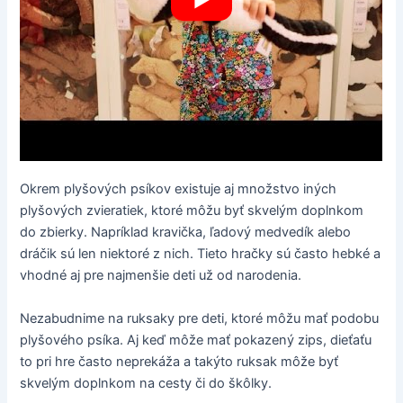
Okrem plyšových psíkov existuje aj množstvo iných
plyšových zvieratiek, ktoré môžu byť skvelým doplnkom
do zbierky. Napríklad kravička, ľadový medvedík alebo
dráčik sú len niektoré z nich. Tieto hračky sú často hebké a
vhodné aj pre najmenšie deti už od narodenia.
Nezabudnime na ruksaky pre deti, ktoré môžu mať podobu
plyšového psíka. Aj keď môže mať pokazený zips, dieťaťu
to pri hre často neprekáža a takýto ruksak môže byť
skvelým doplnkom na cesty či do škôlky.