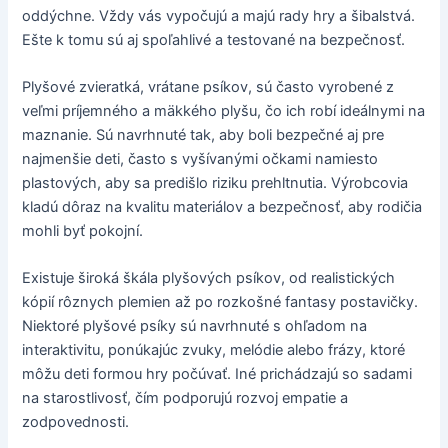
oddýchne. Vždy vás vypočujú a majú rady hry a šibalstvá.
Ešte k tomu sú aj spoľahlivé a testované na bezpečnosť.
Plyšové zvieratká, vrátane psíkov, sú často vyrobené z
veľmi príjemného a mäkkého plyšu, čo ich robí ideálnymi na
maznanie. Sú navrhnuté tak, aby boli bezpečné aj pre
najmenšie deti, často s vyšívanými očkami namiesto
plastových, aby sa predišlo riziku prehltnutia. Výrobcovia
kladú dôraz na kvalitu materiálov a bezpečnosť, aby rodičia
mohli byť pokojní.
Existuje široká škála plyšových psíkov, od realistických
kópií rôznych plemien až po rozkošné fantasy postavičky.
Niektoré plyšové psíky sú navrhnuté s ohľadom na
interaktivitu, ponúkajúc zvuky, melódie alebo frázy, ktoré
môžu deti formou hry počúvať. Iné prichádzajú so sadami
na starostlivosť, čím podporujú rozvoj empatie a
zodpovednosti.