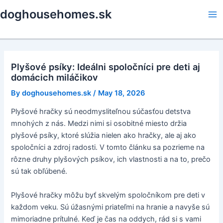
Skip
doghousehomes.sk
to
Ma
content
Me
Plyšové psíky: Ideálni spoločníci pre deti aj
domácich miláčikov
By
doghousehomes.sk
/
May 18, 2026
Plyšové hračky sú neodmysliteľnou súčasťou detstva
mnohých z nás. Medzi nimi si osobitné miesto držia
plyšové psíky, ktoré slúžia nielen ako hračky, ale aj ako
spoločníci a zdroj radosti. V tomto článku sa pozrieme na
rôzne druhy plyšových psíkov, ich vlastnosti a na to, prečo
sú tak obľúbené.
Plyšové hračky môžu byť skvelým spoločníkom pre deti v
každom veku. Sú úžasnými priateľmi na hranie a navyše sú
mimoriadne prítulné. Keď je čas na oddych, rád si s vami