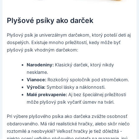
Plyšové psíky ako darček
Plyšový psík je univerzálnym darčekom, ktorý poteší deti aj
dospelých. Existuje mnoho príležitostí, kedy môže byť
plyšový psík vhodným darčekom:
Narodeniny:
Klasický darček, ktorý nikdy
nesklame.
Vianoce:
Rozkošný spoločník pod stromčekom.
Výročia:
Symbol lásky a náklonnosti.
Malé prekvapenie:
Aj bez špeciálnej príležitosti
môže plyšový psík vyčariť úsmev na tvári.
Pri výbere plyšového psíka ako darčeka zvážte osobnosť
obdarovaného. Má rád realistické hračky, alebo skôr niečo
roztomilé a neobvyklé? Veľkosť hračky je tiež dôležitá -
niekto ocení veľkého plyšového priateľa na maznanie, iný