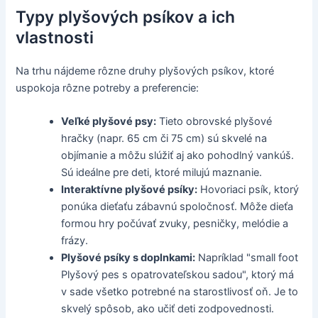
Typy plyšových psíkov a ich
vlastnosti
Na trhu nájdeme rôzne druhy plyšových psíkov, ktoré
uspokoja rôzne potreby a preferencie:
Veľké plyšové psy:
Tieto obrovské plyšové
hračky (napr. 65 cm či 75 cm) sú skvelé na
objímanie a môžu slúžiť aj ako pohodlný vankúš.
Sú ideálne pre deti, ktoré milujú maznanie.
Interaktívne plyšové psíky:
Hovoriaci psík, ktorý
ponúka dieťaťu zábavnú spoločnosť. Môže dieťa
formou hry počúvať zvuky, pesničky, melódie a
frázy.
Plyšové psíky s doplnkami:
Napríklad "small foot
Plyšový pes s opatrovateľskou sadou", ktorý má
v sade všetko potrebné na starostlivosť oň. Je to
skvelý spôsob, ako učiť deti zodpovednosti.