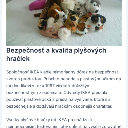
Bezpečnosť a kvalita plyšových
hračiek
Spoločnosť IKEA kladie mimoriadny dôraz na bezpečnosť
svojich produktov. Príbeh o nehode s plastovým očkom na
medvedíkovi v roku 1997 viedol k dôležitým
bezpečnostným zlepšeniam. Odvtedy IKEA prestala
používať plastové očká a prešla na vyšívané, ktoré sú
bezpečnejšie a dodávajú hračkám osobnejší charakter.
Všetky plyšové hračky od IKEA prechádzajú
najnáročnejším testovaním, aby spĺňali najvyššie zdravotné