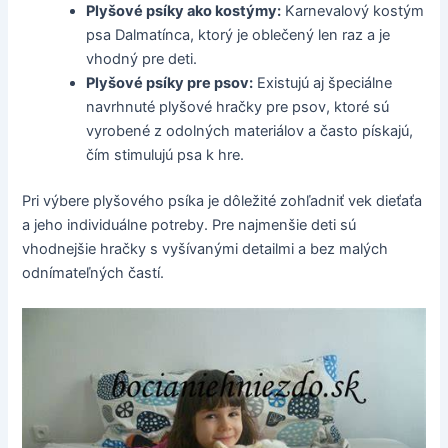
Plyšové psíky ako kostýmy:
Karnevalový kostým
psa Dalmatínca, ktorý je oblečený len raz a je
vhodný pre deti.
Plyšové psíky pre psov:
Existujú aj špeciálne
navrhnuté plyšové hračky pre psov, ktoré sú
vyrobené z odolných materiálov a často pískajú,
čím stimulujú psa k hre.
Pri výbere plyšového psíka je dôležité zohľadniť vek dieťaťa
a jeho individuálne potreby. Pre najmenšie deti sú
vhodnejšie hračky s vyšívanými detailmi a bez malých
odnímateľných častí.