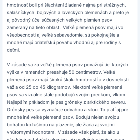
hmotnosť boli pri šľachtení žiadané najmä pri strážnych,
salašníckych, bojových a loveckých plemenách a preto je
aj pôvodný účel súčasných veľkých plemien psov
zameraný na tieto oblasti. Veľké plemená psov majú vo
všeobecnosti aj veľké sebavedomie, sú pokojnejšie a
mnohé majú priateľskú povahu vhodnú aj pre rodiny s
deťmi.
V zásade sa za veľké plemená psov považujú tie, ktorých
výška v ramenách presahuje 50 centimetrov. Veľké
plemená psov majú širokú škálu hmotností a v dospelosti
vážia od 25 do 45 kilogramov. Niektoré veľké plemená
psov sa vizuálne stále podobajú svojim predkom, vlkom.
Najlepším príkladom je pes grónsky z arktického severu.
Grónsky pes sa vyznačuje odvahou a silou. To platí aj pre
mnohé iné veľké plemená psov. Bodujú nielen svojou
bohatou kožušinou na plazenie, ale žiaria aj svojimi
vnútornými hodnotami. V zásade však platí, že ako u
všetkých ostatných plemien, aj u veľkých plemien psov