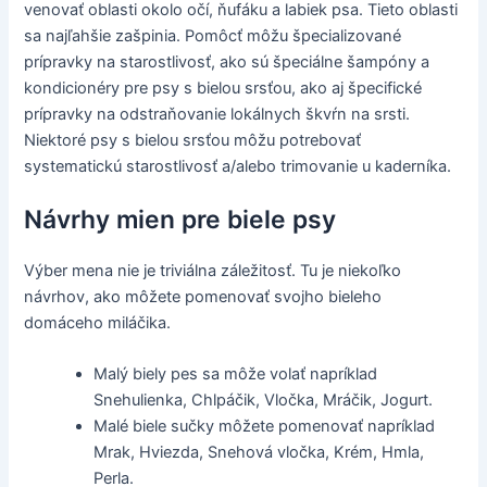
venovať oblasti okolo očí, ňufáku a labiek psa. Tieto oblasti
sa najľahšie zašpinia. Pomôcť môžu špecializované
prípravky na starostlivosť, ako sú špeciálne šampóny a
kondicionéry pre psy s bielou srsťou, ako aj špecifické
prípravky na odstraňovanie lokálnych škvŕn na srsti.
Niektoré psy s bielou srsťou môžu potrebovať
systematickú starostlivosť a/alebo trimovanie u kaderníka.
Návrhy mien pre biele psy
Výber mena nie je triviálna záležitosť. Tu je niekoľko
návrhov, ako môžete pomenovať svojho bieleho
domáceho miláčika.
Malý biely pes sa môže volať napríklad
Snehulienka, Chlpáčik, Vločka, Mráčik, Jogurt.
Malé biele sučky môžete pomenovať napríklad
Mrak, Hviezda, Snehová vločka, Krém, Hmla,
Perla.