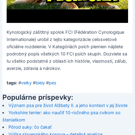
Kynologický záštitný spolok FCI (Fédération Cynologique
Internationale) urobil z tejto kategorizácie celosvetové
oficiálne rozdelenie. V Kategóriách psích plemien nájdete
podrobný popis všetkých 10 FCI psích skupín. Dozviete sa
tu všetko podstatné z oblasti ich histórie, vlastností, záľub,
averzie, zdravia a nárokov.
tags:
#
velky
#
biely
#
pes
Populárne príspevky:
Význam psa pre život Alžbety II. a jeho kontext v jej živote
Yorkshire terrier: ako naučiť 10-ročného psa cvikom so
šteniatkom
Pôrod suky: čo čakať
Výška slovenského kopova – detailná analýza