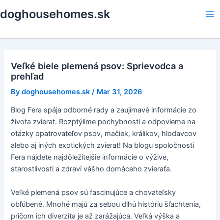
Skip
doghousehomes.sk
to
Ma
content
Me
Veľké biele plemená psov: Sprievodca a
prehľad
By
doghousehomes.sk
/
Mar 31, 2026
Blog Fera spája odborné rady a zaujímavé informácie zo
života zvierat. Rozptýlime pochybnosti a odpovieme na
otázky opatrovateľov psov, mačiek, králikov, hlodavcov
alebo aj iných exotických zvierat! Na blogu spoločnosti
Fera nájdete najdôležitejšie informácie o výžive,
starostlivosti a zdraví vášho domáceho zvieraťa.
Veľké plemená psov sú fascinujúce a chovateľsky
obľúbené. Mnohé majú za sebou dlhú históriu šľachtenia,
pričom ich diverzita je až zarážajúca. Veľká výška a