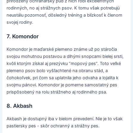
prirodzený ochranársky pud z nich robí excelentných
rodinných, no aj strážnych psov. K tomu však potrebujú
neustálu pozornosť, dôsledný tréning a blízkosť k členom
svojej rodiny.
7. Komondor
Komondor je maďarské plemeno známe už po stáročia
svojou mohutnou postavou a dlhými snopcami bielej srsti,
kvôli ktorým získal aj prezývku “mopový pes”. Toto veľké
plemeno psov bolo vyšľachtené na obranu stád, a
čohokoľvek, pri čom sa uplatnila jeho odvaha a lojalita k
svojmu pánovi. Komondor je pomerne samostatný pes
prispôsobený na rolu strážneho aj rodinného psa.
8. Akbash
Akbash je dostupný iba v bielom prevedení. Nie je to však
pastiersky pes - skôr ochranný a strážny pes.