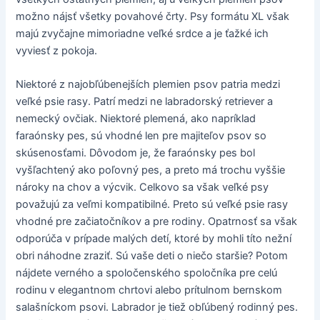
možno nájsť všetky povahové črty. Psy formátu XL však
majú zvyčajne mimoriadne veľké srdce a je ťažké ich
vyviesť z pokoja.
Niektoré z najobľúbenejších plemien psov patria medzi
veľké psie rasy. Patrí medzi ne labradorský retriever a
nemecký ovčiak. Niektoré plemená, ako napríklad
faraónsky pes, sú vhodné len pre majiteľov psov so
skúsenosťami. Dôvodom je, že faraónsky pes bol
vyšľachtený ako poľovný pes, a preto má trochu vyššie
nároky na chov a výcvik. Celkovo sa však veľké psy
považujú za veľmi kompatibilné. Preto sú veľké psie rasy
vhodné pre začiatočníkov a pre rodiny. Opatrnosť sa však
odporúča v prípade malých detí, ktoré by mohli títo nežní
obri náhodne zraziť. Sú vaše deti o niečo staršie? Potom
nájdete verného a spoločenského spoločníka pre celú
rodinu v elegantnom chrtovi alebo prítulnom bernskom
salašníckom psovi. Labrador je tiež obľúbený rodinný pes.