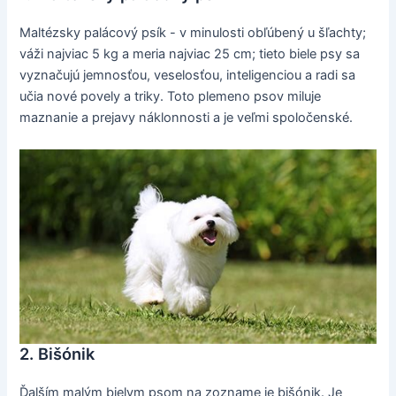
Maltézsky palácový psík - v minulosti obľúbený u šľachty;
váži najviac 5 kg a meria najviac 25 cm; tieto biele psy sa
vyznačujú jemnosťou, veselosťou, inteligenciou a radi sa
učia nové povely a triky. Toto plemeno psov miluje
maznanie a prejavy náklonnosti a je veľmi spoločenské.
2. Bišónik
Ďalším malým bielym psom na zozname je bišónik. Je