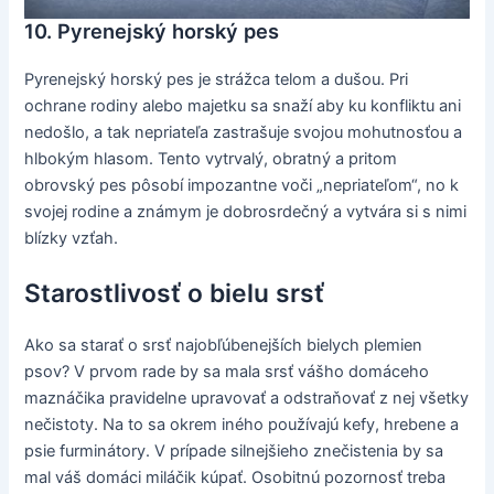
10. Pyrenejský horský pes
Pyrenejský horský pes je strážca telom a dušou. Pri
ochrane rodiny alebo majetku sa snaží aby ku konfliktu ani
nedošlo, a tak nepriateľa zastrašuje svojou mohutnosťou a
hlbokým hlasom. Tento vytrvalý, obratný a pritom
obrovský pes pôsobí impozantne voči „nepriateľom“, no k
svojej rodine a známym je dobrosrdečný a vytvára si s nimi
blízky vzťah.
Starostlivosť o bielu srsť
Ako sa starať o srsť najobľúbenejších bielych plemien
psov? V prvom rade by sa mala srsť vášho domáceho
maznáčika pravidelne upravovať a odstraňovať z nej všetky
nečistoty. Na to sa okrem iného používajú kefy, hrebene a
psie furminátory. V prípade silnejšieho znečistenia by sa
mal váš domáci miláčik kúpať. Osobitnú pozornosť treba