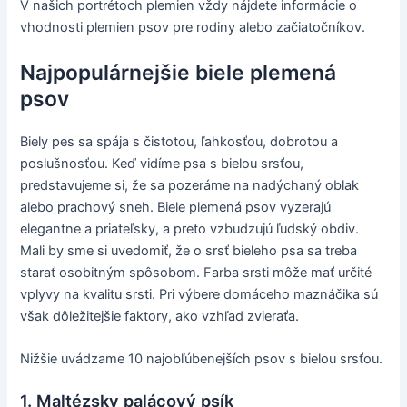
V našich portrétoch plemien vždy nájdete informácie o
vhodnosti plemien psov pre rodiny alebo začiatočníkov.
Najpopulárnejšie biele plemená
psov
Biely pes sa spája s čistotou, ľahkosťou, dobrotou a
poslušnosťou. Keď vidíme psa s bielou srsťou,
predstavujeme si, že sa pozeráme na nadýchaný oblak
alebo prachový sneh. Biele plemená psov vyzerajú
elegantne a priateľsky, a preto vzbudzujú ľudský obdiv.
Mali by sme si uvedomiť, že o srsť bieleho psa sa treba
starať osobitným spôsobom. Farba srsti môže mať určité
vplyvy na kvalitu srsti. Pri výbere domáceho maznáčika sú
však dôležitejšie faktory, ako vzhľad zvieraťa.
Nižšie uvádzame 10 najobľúbenejších psov s bielou srsťou.
1. Maltézsky palácový psík