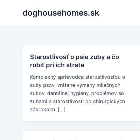
Skip
doghousehomes.sk
to
content
Starostlivosť o psie zuby a čo
robiť pri ich strate
Komplexný sprievodca starostlivosťou o
zuby psov, vrátane výmeny mliečnych
zubov, dentálnej hygieny, problémov so
zubami a starostlivosti po chirurgických
zákrokoch. […]