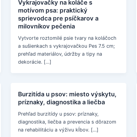
Vykrajovačky na koláče s
motívom psa: praktický
sprievodca pre psíčkarov a
milovníkov pečenia
Vytvorte roztomilé psie tvary na koláčoch
a sušienkach s vykrajovačkou Pes 7.5 cm;
prehľad materiálov, údržby a tipy na
dekorácie. […]
Burzitída u psov: miesto výskytu,
príznaky, diagnostika a liečba
Prehľad burzitídy u psov: príznaky,
diagnostika, liečba a prevencia s dôrazom
na rehabilitáciu a výživu kĺbov. […]