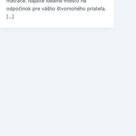
matrace. Nájdite ideálne miesto na
odpočinok pre vášho štvornohého priateľa.
[…]