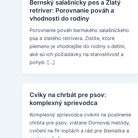
Bernský salašnícky pes a Zlatý
retríver: Porovnanie pováh a
vhodnosti do rodiny
Porovnanie pováh bernského salašníckeho
psa a zlatého retrívera. Zistite, ktoré
plemeno je vhodnejšie do rodiny s deťmi,
aké sú ich požiadavky na starostlivosť a
pohyb. […]
Cviky na chrbát pre psov:
komplexný sprievodca
Komplexný sprievodca cvikmi na posilnenie
chrbta pre psov, vrátane Dornovej metódy,
cvičení na fit-loptách a rád pre šteniatka a