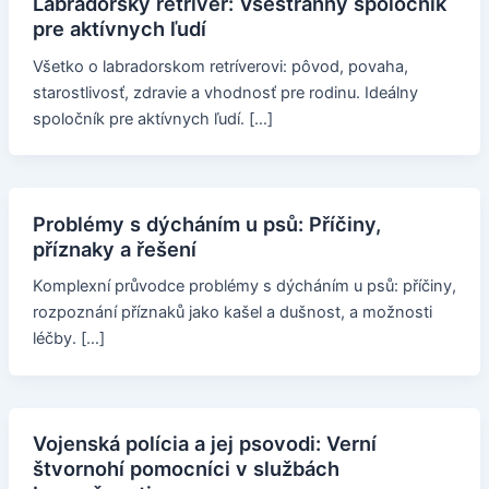
Labradorský retríver: Všestranný spoločník
pre aktívnych ľudí
Všetko o labradorskom retríverovi: pôvod, povaha,
starostlivosť, zdravie a vhodnosť pre rodinu. Ideálny
spoločník pre aktívnych ľudí. […]
Problémy s dýcháním u psů: Příčiny,
příznaky a řešení
Komplexní průvodce problémy s dýcháním u psů: příčiny,
rozpoznání příznaků jako kašel a dušnost, a možnosti
léčby. […]
Vojenská polícia a jej psovodi: Verní
štvornohí pomocníci v službách