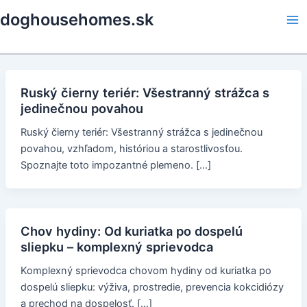
Skip
doghousehomes.sk
to
Ma
content
Me
Ruský čierny teriér: Všestranný strážca s
jedinečnou povahou
Ruský čierny teriér: Všestranný strážca s jedinečnou
povahou, vzhľadom, históriou a starostlivosťou.
Spoznajte toto impozantné plemeno. […]
Chov hydiny: Od kuriatka po dospelú
sliepku – komplexný sprievodca
Komplexný sprievodca chovom hydiny od kuriatka po
dospelú sliepku: výživa, prostredie, prevencia kokcidiózy
a prechod na dospelosť. […]