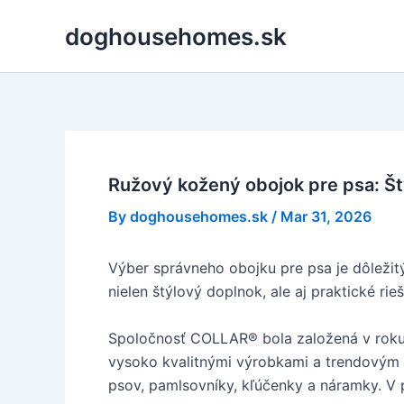
Skip
doghousehomes.sk
to
content
Ružový kožený obojok pre psa: Št
By
doghousehomes.sk
/
Mar 31, 2026
Výber správneho obojku pre psa je dôleži
nielen štýlový doplnok, ale aj praktické rie
Spoločnosť COLLAR® bola založená v roku 
vysoko kvalitnými výrobkami a trendovým d
psov, pamlsovníky, kľúčenky a náramky. V 