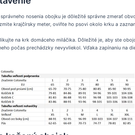
tavenie
správneho nosenia obojku je dôležité správne zmerať obv
zmite krajčírsky meter, oviňte ho psovi okolo krku a zazna
ikujte na krk domáceho miláčika. Dôležité je, aby ste oboj
 z neho počas prechádzky nevyvliekol. Vďaka zapínaniu na d