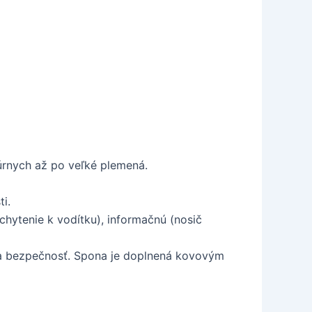
túrnych až po veľké plemená.
i.
hytenie k vodítku), informačnú (nosič
a bezpečnosť. Spona je doplnená kovovým