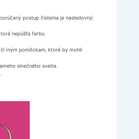
porúčaný postup čistenia je nasledovný:
torá nepúšťa farbu.
 či iným pomôckam, ktoré by mohli
iameho slnečného svetla.
.