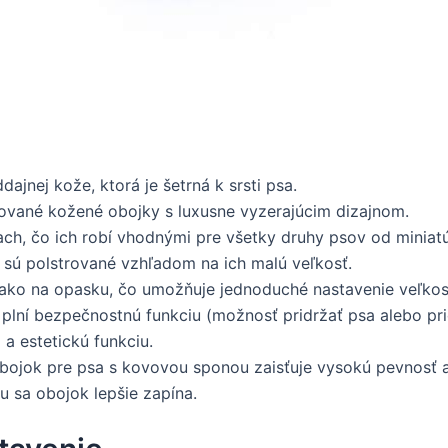
ajnej kože, ktorá je šetrná k srsti psa.
rované kožené obojky s luxusne vyzerajúcim dizajnom.
iach, čo ich robí vhodnými pre všetky druhy psov od minia
 sú polstrované vzhľadom na ich malú veľkosť.
 ako na opasku, čo umožňuje jednoduché nastavenie veľkost
lní bezpečnostnú funkciu (možnosť pridržať psa alebo pric
a estetickú funkciu.
ojok pre psa s kovovou sponou zaisťuje vysokú pevnosť 
 sa obojok lepšie zapína.