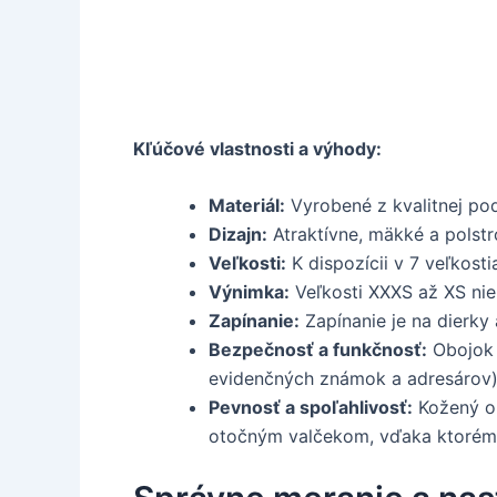
Kľúčové vlastnosti a výhody:
Materiál:
Vyrobené z kvalitnej podd
Dizajn:
Atraktívne, mäkké a polst
Veľkosti:
K dispozícii v 7 veľkost
Výnimka:
Veľkosti XXXS až XS nie
Zapínanie:
Zapínanie je na dierky
Bezpečnosť a funkčnosť:
Obojok p
evidenčných známok a adresárov) 
Pevnosť a spoľahlivosť:
Kožený ob
otočným valčekom, vďaka ktorému