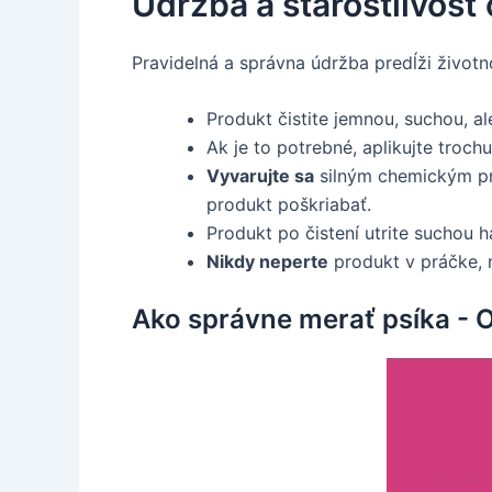
Údržba a starostlivosť
Pravidelná a správna údržba predĺži život
Produkt čistite jemnou, suchou, a
Ak je to potrebné, aplikujte troch
Vyvarujte sa
silným chemickým pr
produkt poškriabať.
Produkt po čistení utrite suchou
Nikdy neperte
produkt v práčke, n
Ako správne merať psíka -