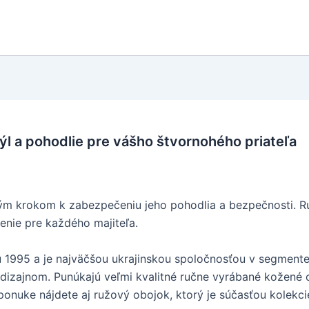
ýl a pohodlie pre vášho štvornohého priateľa
tým krokom k zabezpečeniu jeho pohodlia a bezpečnosti. 
šenie pre každého majiteľa.
1995 a je najväčšou ukrajinskou spoločnosťou v segmente
izajnom. Punúkajú veľmi kvalitné ručne vyrábané kožené o
ponuke nájdete aj ružový obojok, ktorý je súčasťou kolek