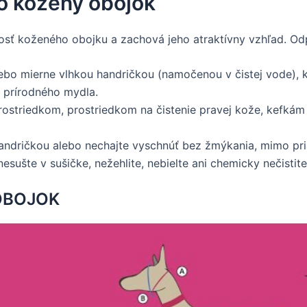
 o kožený obojok
nosť koženého obojku a zachová jeho atraktívny vzhľad. Od
lebo mierne vlhkou handričkou (namočenou v čistej vode), k
u prírodného mydla.
ostriedkom, prostriedkom na čistenie pravej kože, kefkám
 handričkou alebo nechajte vyschnúť bez žmýkania, mimo pr
esušte v sušičke, nežehlite, nebielte ani chemicky nečistite
 OBOJOK