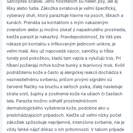
Sarcoptes scabiei. Jeho hostiteľom sú nielen psy, ale aj
líšky alebo ľudia. Zákožka svrabová je veľmi špecifický,
vyberavý druh, ktorý parazituje hlavne na psoch, líškach a
kunách. Prenáša sa kontaktom s iným nakazeným
zvieraťom alebo ju možno získať z napadnutého prostredia,
keďže parazit je nakazlivý. Pravdepodobnosť, že Váš pes
nákaze pri kontaktu s infikovaným jedincom unikne, je
veľmi malá. Ako už napovedá názov, samičky si hĺbia
tunely pod pokožkou, kladú tam vajcia a vylučujú trus. Pri
hĺbaní požierajú mŕtve kožne bunky a tkanivový mok. Kvôli
podráždeniu kože a často aj alergickej reakcii dochádza k
neznesiteľnému svrbeniu, pričom prvými signálmi sú
červené fliačiky na bruchu a lakťoch psíka, ďalej nasleduje
strata srsti, šupiny a zosilnenie kože na ušiach či častiach
tela. Parazita možno odhaliť prostredníctvom
dermatologického vyšetrenia kože, podobne ako u
predchádzajúcich prípadoch. Keďže už veľmi nízky počet
zákožiek spôsobuje nepríjemné, intenzívne svrbenie, nie je
vždy ľahké nájsť dôkaz o ich prítomnosti. V takom prípade