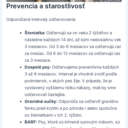
Prevencia a starostlivosť
Odporúčané intervaly odčervovania:
Šteniatka:
Odčervujú sa vo veku 2 týždňov a
následne každých 14 dní, až kým nedosiahnu vek
3 mesiacov. Od 3 do 6 mesiacov sa odčervujú raz
za mesiac. Od 6 do 12 mesiacov sa odčervujú raz
za 3 mesiace.
Dospelé psy:
Odčervujeme preventívne každých
3 až 6 mesiacov. Interval je vhodné zvoliť podľa
podmienok, v akých pes žije. V prípade, že je
vystavený vyššiemu riziku nákazy, mali by sme
odčervovať častejšie.
Gravidné sučky:
Odporúča sa odčerviť gravídnu
fenku pred krytím a po pôrode / alebo spoločne
so šteniatkami v ich 2. týždni.
BARF:
Psy, ktoré sú kŕmené surovým mäsom, sú