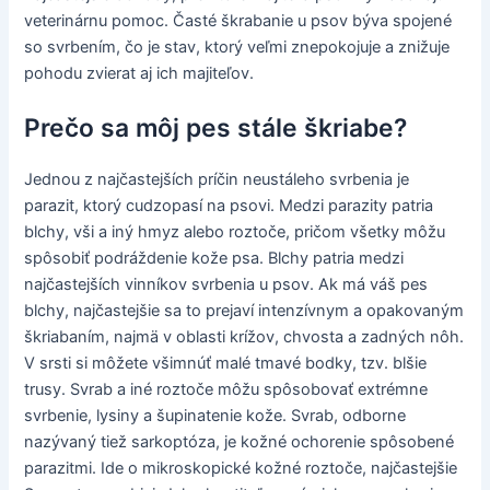
veterinárnu pomoc. Časté škrabanie u psov býva spojené
so svrbením, čo je stav, ktorý veľmi znepokojuje a znižuje
pohodu zvierat aj ich majiteľov.
Prečo sa môj pes stále škriabe?
Jednou z najčastejších príčin neustáleho svrbenia je
parazit, ktorý cudzopasí na psovi. Medzi parazity patria
blchy, vši a iný hmyz alebo roztoče, pričom všetky môžu
spôsobiť podráždenie kože psa. Blchy patria medzi
najčastejších vinníkov svrbenia u psov. Ak má váš pes
blchy, najčastejšie sa to prejaví intenzívnym a opakovaným
škriabaním, najmä v oblasti krížov, chvosta a zadných nôh.
V srsti si môžete všimnúť malé tmavé bodky, tzv. blšie
trusy. Svrab a iné roztoče môžu spôsobovať extrémne
svrbenie, lysiny a šupinatenie kože. Svrab, odborne
nazývaný tiež sarkoptóza, je kožné ochorenie spôsobené
parazitmi. Ide o mikroskopické kožné roztoče, najčastejšie