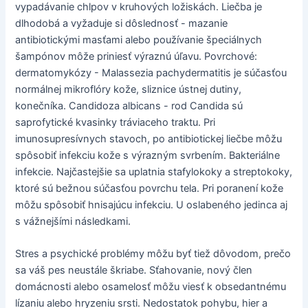
vypadávanie chlpov v kruhových ložiskách. Liečba je
dlhodobá a vyžaduje si dôslednosť - mazanie
antibiotickými masťami alebo používanie špeciálnych
šampónov môže priniesť výraznú úľavu. Povrchové:
dermatomykózy - Malassezia pachydermatitis je súčasťou
normálnej mikroflóry kože, sliznice ústnej dutiny,
konečníka. Candidoza albicans - rod Candida sú
saprofytické kvasinky tráviaceho traktu. Pri
imunosupresívnych stavoch, po antibiotickej liečbe môžu
spôsobiť infekciu kože s výrazným svrbením. Bakteriálne
infekcie. Najčastejšie sa uplatnia stafylokoky a streptokoky,
ktoré sú bežnou súčasťou povrchu tela. Pri poranení kože
môžu spôsobiť hnisajúcu infekciu. U oslabeného jedinca aj
s vážnejšími následkami.
Stres a psychické problémy môžu byť tiež dôvodom, prečo
sa váš pes neustále škriabe. Sťahovanie, nový člen
domácnosti alebo osamelosť môžu viesť k obsedantnému
lízaniu alebo hryzeniu srsti. Nedostatok pohybu, hier a