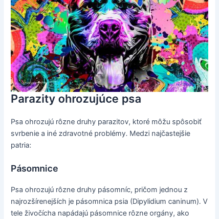
Parazity ohrozujúce psa
Psa ohrozujú rôzne druhy parazitov, ktoré môžu spôsobiť
svrbenie a iné zdravotné problémy. Medzi najčastejšie
patria:
Pásomnice
Psa ohrozujú rôzne druhy pásomníc, pričom jednou z
najrozšírenejších je pásomnica psia (Dipylidium caninum). V
tele živočícha napádajú pásomnice rôzne orgány, ako