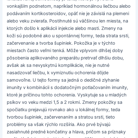
vonkajším podnetom, napríklad hormonálnou liečbou alebo
podávaním kortikosteroidov, opäť nie je závislá na plemeni
alebo veku zvieraťa. Postihnuté sú väčšinou len miesta, na
ktorých došlo k aplikácii injekcie alebo masti. Zmeny na
koži sú podobné ako u spontánnej formy, teda strata srsti,
začervenanie a tvorba šupiniek. Pokožka je v týchto
miestach často veľmi tenká. Môže vplyvom dlhšej doby
pôsobenia aplikovaného preparátu pretrvať dlhšiu dobu,
avšak ak sa nevyskytnú komplikácie, nie je nutné
nasadzovať liečbu, k vymiznutiu ochorenia dôjde
samovoľne. U tejto formy sa jedná o dedičné zlyhanie
imunity v kombinácii s dodatočným potlačovaním imunity,
ktoré je príčinou tohto ochorenia. Vyskytuje sa u mladých
psíkov vo veku medzi 1,5 a 2 rokmi. Zmeny pokožky sa
spočiatku prejavujú rovnako ako u lokálnej formy, teda
tvorbou šupiniek, začervenaním a stratou srsti, tieto
problémy sa však rýchlo rozšíria. Ako prvé bývajú
zasiahnuté predné končatiny a hlava, pričom sa príznaky