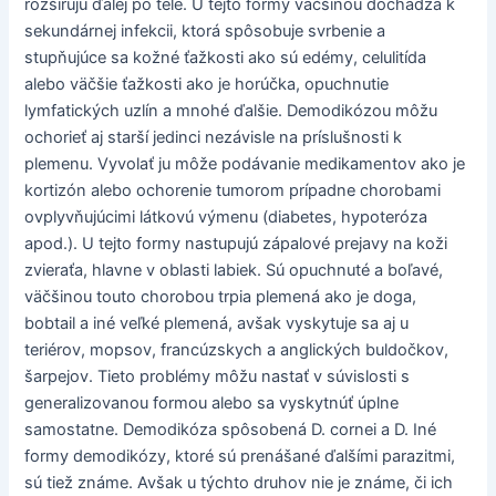
rozširujú ďalej po tele. U tejto formy väčšinou dochádza k
sekundárnej infekcii, ktorá spôsobuje svrbenie a
stupňujúce sa kožné ťažkosti ako sú edémy, celulitída
alebo väčšie ťažkosti ako je horúčka, opuchnutie
lymfatických uzlín a mnohé ďalšie. Demodikózou môžu
ochorieť aj starší jedinci nezávisle na príslušnosti k
plemenu. Vyvolať ju môže podávanie medikamentov ako je
kortizón alebo ochorenie tumorom prípadne chorobami
ovplyvňujúcimi látkovú výmenu (diabetes, hypoteróza
apod.). U tejto formy nastupujú zápalové prejavy na koži
zvieraťa, hlavne v oblasti labiek. Sú opuchnuté a boľavé,
väčšinou touto chorobou trpia plemená ako je doga,
bobtail a iné veľké plemená, avšak vyskytuje sa aj u
teriérov, mopsov, francúzskych a anglických buldočkov,
šarpejov. Tieto problémy môžu nastať v súvislosti s
generalizovanou formou alebo sa vyskytnúť úplne
samostatne. Demodikóza spôsobená D. cornei a D. Iné
formy demodikózy, ktoré sú prenášané ďalšími parazitmi,
sú tiež známe. Avšak u týchto druhov nie je známe, či ich