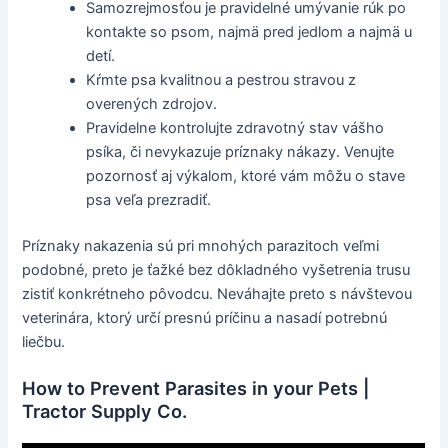
Samozrejmosťou je pravidelné umývanie rúk po
kontakte so psom, najmä pred jedlom a najmä u
detí.
Kŕmte psa kvalitnou a pestrou stravou z
overených zdrojov.
Pravidelne kontrolujte zdravotný stav vášho
psíka, či nevykazuje príznaky nákazy. Venujte
pozornosť aj výkalom, ktoré vám môžu o stave
psa veľa prezradiť.
Príznaky nakazenia sú pri mnohých parazitoch veľmi
podobné, preto je ťažké bez dôkladného vyšetrenia trusu
zistiť konkrétneho pôvodcu. Neváhajte preto s návštevou
veterinára, ktorý určí presnú príčinu a nasadí potrebnú
liečbu.
How to Prevent Parasites in your Pets |
Tractor Supply Co.