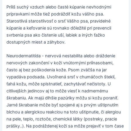
Príliš suchý vzduch alebo časté kúpanie nevhodnými
prípravkami môže tiež podráždiť kožu vášho psa.
Starostlivá starostlivosť o srsť Vášho psa, pravidelné
kúpanie a kefovanie sú rovnako dôležité pri prevencii
svrbenia psa ako čistenie uší, labiek a iných ťažko
dostupných miest a záhybov.
Neurodermatitída - nervová nestabilita alebo dráždenie
nervových zakončení v koži vnútornými príínasobami,
často aj bez poškodenia kože. Psom zväčša na jar
vypadáva podsada. Uvoľnená srsť v chumáčoch šteklí,
ťahá kožu, môže splstnatieť, zachytávať nečistoty. U
citlivejších jedincov aj to môže viesť k nadmernému
škrabaniu. Ak majú dlhšie pazúriky môžu si kožu poraniť.
Jarné škrabanie môže byť spojené aj s prvým uštipnutím
blchou a alergickou reakciou na toto uštipnutie, či alergiou
na pele, teplo, roztoče, chemické látky (postreky, pracie
prášky..). Na podráždenej koži sa môže prejaviť v tom čase