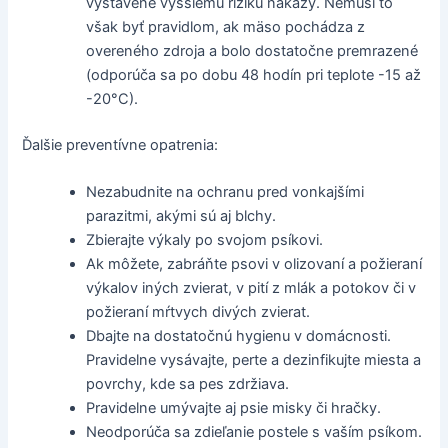
vystavené vyššiemu riziku nákazy. Nemusí to
však byť pravidlom, ak mäso pochádza z
overeného zdroja a bolo dostatočne premrazené
(odporúča sa po dobu 48 hodín pri teplote -15 až
-20°C).
Ďalšie preventívne opatrenia:
Nezabudnite na ochranu pred vonkajšími
parazitmi, akými sú aj blchy.
Zbierajte výkaly po svojom psíkovi.
Ak môžete, zabráňte psovi v olizovaní a požieraní
výkalov iných zvierat, v pití z mlák a potokov či v
požieraní mŕtvych divých zvierat.
Dbajte na dostatočnú hygienu v domácnosti.
Pravidelne vysávajte, perte a dezinfikujte miesta a
povrchy, kde sa pes zdržiava.
Pravidelne umývajte aj psie misky či hračky.
Neodporúča sa zdieľanie postele s vaším psíkom.