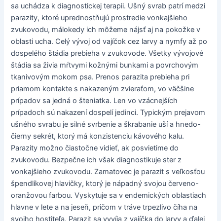
sa uchádza k diagnostickej terapii. Ušný svrab patrí medzi
parazity, ktoré uprednostňujú prostredie vonkajšieho
zvukovodu, málokedy ich môžeme nájsť aj na pokožke v
oblasti ucha. Celý vývoj od vajíčok cez larvy a nymfy až po
dospelého štádia prebieha v zvukovode. Všetky vývojové
štádia sa živia mŕtvymi kožnými bunkami a povrchovým
tkanivovým mokom psa. Prenos parazita prebieha pri
priamom kontakte s nakazeným zvieraťom, vo väčšine
prípadov sa jedná o šteniatka. Len vo vzácnejších
prípadoch sú nakazení dospelí jedinci. Typickým prejavom
ušného svrabu je silné svrbenie a škrabanie uší a hnedo-
čierny sekrét, ktorý má konzistenciu kávového kalu.
Parazity možno čiastočne vidieť, ak posvietime do
zvukovodu. Bezpečne ich však diagnostikuje ster z
vonkajšieho zvukovodu. Zamatovec je parazit s veľkosťou
špendlíkovej hlavičky, ktorý je nápadný svojou červeno-
oranžovou farbou. Vyskytuje sa v endemických oblastiach
hlavne v lete a na jeseň, pričom v tráve trpezlivo číha na
svojho hostiteľa. Parazit sa vyvíja z vajíčka do larvy a ďalej