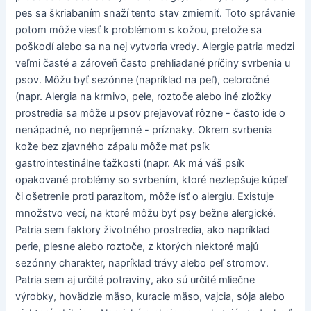
pes sa škriabaním snaží tento stav zmierniť. Toto správanie
potom môže viesť k problémom s kožou, pretože sa
poškodí alebo sa na nej vytvoria vredy. Alergie patria medzi
veľmi časté a zároveň často prehliadané príčiny svrbenia u
psov. Môžu byť sezónne (napríklad na peľ), celoročné
(napr. Alergia na krmivo, pele, roztoče alebo iné zložky
prostredia sa môže u psov prejavovať rôzne - často ide o
nenápadné, no nepríjemné - príznaky. Okrem svrbenia
kože bez zjavného zápalu môže mať psík
gastrointestinálne ťažkosti (napr. Ak má váš psík
opakované problémy so svrbením, ktoré nezlepšuje kúpeľ
či ošetrenie proti parazitom, môže ísť o alergiu. Existuje
množstvo vecí, na ktoré môžu byť psy bežne alergické.
Patria sem faktory životného prostredia, ako napríklad
perie, plesne alebo roztoče, z ktorých niektoré majú
sezónny charakter, napríklad trávy alebo peľ stromov.
Patria sem aj určité potraviny, ako sú určité mliečne
výrobky, hovädzie mäso, kuracie mäso, vajcia, sója alebo