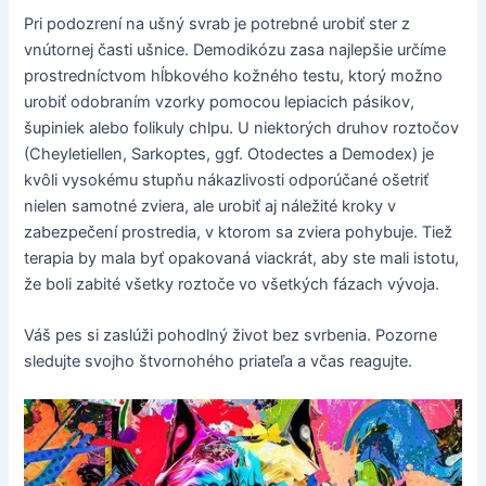
Pri podozrení na ušný svrab je potrebné urobiť ster z
vnútornej časti ušnice. Demodikózu zasa najlepšie určíme
prostredníctvom hĺbkového kožného testu, ktorý možno
urobiť odobraním vzorky pomocou lepiacich pásikov,
šupiniek alebo folikuly chlpu. U niektorých druhov roztočov
(Cheyletiellen, Sarkoptes, ggf. Otodectes a Demodex) je
kvôli vysokému stupňu nákazlivosti odporúčané ošetriť
nielen samotné zviera, ale urobiť aj náležité kroky v
zabezpečení prostredia, v ktorom sa zviera pohybuje. Tiež
terapia by mala byť opakovaná viackrát, aby ste mali istotu,
že boli zabité všetky roztoče vo všetkých fázach vývoja.
Váš pes si zaslúži pohodlný život bez svrbenia. Pozorne
sledujte svojho štvornohého priateľa a včas reagujte.