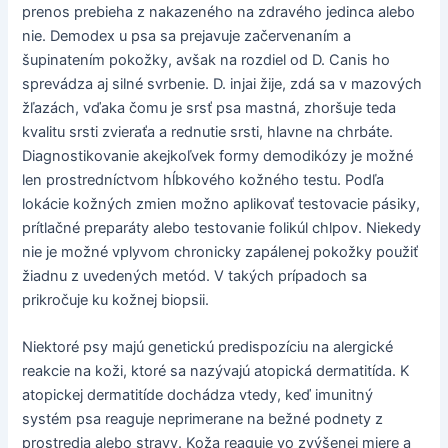
prenos prebieha z nakazeného na zdravého jedinca alebo
nie. Demodex u psa sa prejavuje začervenaním a
šupinatením pokožky, avšak na rozdiel od D. Canis ho
sprevádza aj silné svrbenie. D. injai žije, zdá sa v mazových
žľazách, vďaka čomu je srsť psa mastná, zhoršuje teda
kvalitu srsti zvieraťa a rednutie srsti, hlavne na chrbáte.
Diagnostikovanie akejkoľvek formy demodikózy je možné
len prostredníctvom hĺbkového kožného testu. Podľa
lokácie kožných zmien možno aplikovať testovacie pásiky,
prítlačné preparáty alebo testovanie folikúl chlpov. Niekedy
nie je možné vplyvom chronicky zapálenej pokožky použiť
žiadnu z uvedených metód. V takých prípadoch sa
prikročuje ku kožnej biopsii.
Niektoré psy majú genetickú predispozíciu na alergické
reakcie na koži, ktoré sa nazývajú atopická dermatitída. K
atopickej dermatitíde dochádza vtedy, keď imunitný
systém psa reaguje neprimerane na bežné podnety z
prostredia alebo stravy. Koža reaguje vo zvýšenej miere a