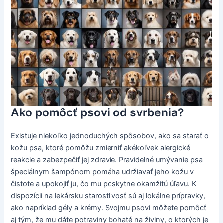
Ako pomôcť psovi od svrbenia?
Existuje niekoľko jednoduchých spôsobov, ako sa starať o
kožu psa, ktoré pomôžu zmierniť akékoľvek alergické
reakcie a zabezpečiť jej zdravie. Pravidelné umývanie psa
špeciálnym šampónom pomáha udržiavať jeho kožu v
čistote a upokojiť ju, čo mu poskytne okamžitú úľavu. K
dispozícii na lekársku starostlivosť sú aj lokálne prípravky,
ako napríklad gély a krémy. Svojmu psovi môžete pomôcť
aj tým, že mu dáte potraviny bohaté na živiny, o ktorých je