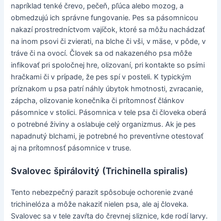
napríklad tenké črevo, pečeň, pľúca alebo mozog, a
obmedzujú ich správne fungovanie. Pes sa pásomnicou
nakazí prostredníctvom vajíčok, ktoré sa môžu nachádzať
na inom psovi či zvierati, na blche či vši, v mäse, v pôde, v
tráve či na ovocí. Človek sa od nakazeného psa môže
infikovať pri spoločnej hre, olizovaní, pri kontakte so psími
hračkami či v prípade, že pes spí v posteli. K typickým
príznakom u psa patrí náhly úbytok hmotnosti, zvracanie,
zápcha, olizovanie konečníka či prítomnosť článkov
pásomnice v stolici. Pásomnica v tele psa či človeka oberá
o potrebné živiny a oslabuje celý organizmus. Ak je pes
napadnutý blchami, je potrebné ho preventívne otestovať
aj na prítomnosť pásomnice v truse.
Svalovec špirálovitý (Trichinella spiralis)
Tento nebezpečný parazit spôsobuje ochorenie zvané
trichinelóza a môže nakaziť nielen psa, ale aj človeka.
Svalovec sa v tele zavŕta do črevnej sliznice, kde rodí larvy.