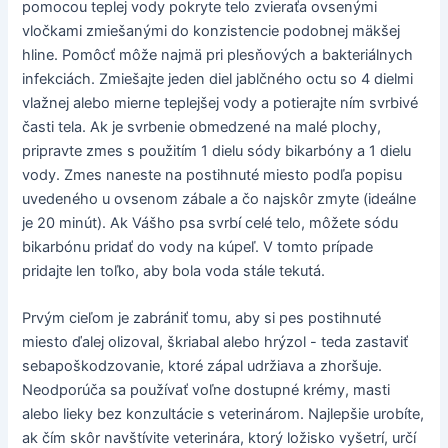
pomocou teplej vody pokryte telo zvieraťa ovsenými
vločkami zmiešanými do konzistencie podobnej mäkšej
hline. Pomôcť môže najmä pri plesňových a bakteriálnych
infekciách. Zmiešajte jeden diel jablčného octu so 4 dielmi
vlažnej alebo mierne teplejšej vody a potierajte ním svrbivé
časti tela. Ak je svrbenie obmedzené na malé plochy,
pripravte zmes s použitím 1 dielu sódy bikarbóny a 1 dielu
vody. Zmes naneste na postihnuté miesto podľa popisu
uvedeného u ovsenom zábale a čo najskôr zmyte (ideálne
je 20 minút). Ak Vášho psa svrbí celé telo, môžete sódu
bikarbónu pridať do vody na kúpeľ. V tomto prípade
pridajte len toľko, aby bola voda stále tekutá.
Prvým cieľom je zabrániť tomu, aby si pes postihnuté
miesto ďalej olizoval, škriabal alebo hrýzol - teda zastaviť
sebapoškodzovanie, ktoré zápal udržiava a zhoršuje.
Neodporúča sa používať voľne dostupné krémy, masti
alebo lieky bez konzultácie s veterinárom. Najlepšie urobíte,
ak čím skôr navštívite veterinára, ktorý ložisko vyšetrí, určí