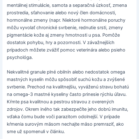
mentálnej stimulácie, samota a separačná úzkosť, zmena
prostredia, sťahovanie alebo nový člen domácnosti,
hormonálne zmeny (napr. Niektoré hormonálne poruchy
môžu vyvolať chronické svrbenie, rednutie srsti, zmeny
pigmentácie kože aj zmeny hmotnosti u psa. Pomôže
dostatok pohybu, hry a pozornosti. V závažnejších
prípadoch môžete zvážiť pomoc veterinára alebo psieho
psychológa.
Nekvalitné granule plné obilnín alebo nedostatok omega
mastných kyselín môžu spôsobiť suchú kožu a zvýšené
svrbenie. Prechod na kvalitnejšiu, vyváženú stravu bohatú
na omega-3 mastné kyseliny často prinesie rýchlu úľavu.
Kŕmte psa kvalitnou a pestrou stravou z overených
zdrojov. Okrem iného tak zabezpečíte jeho dobrú imunitu,
vďaka čomu bude voči parazitom odolnejší. V prípade
kŕmenia surovým mäsom nechajte mäso premraziť, ako
sme už spomenuli v článku.