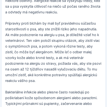
niektoré obilniny. Alergické reakcie sa vyskytujú vtedy, keď
sa u psa vyskytla citlivosť na niečo už počas raného života
a odvtedy má negatívnu reakciu.
Prípravky proti blchám by mali byť pravidelnou súčasťou
starostlivosti o psa, aby ste znížili riziko jeho napadnutia.
Ak máte podozrenie na alergiu u psa, je dôležité vziať ho k
veterinárovi. Ten vám položí skupinu otázok, aby zistil viac
o symptómoch psa, a potom vykoná rôzne testy, aby
zistil, čo môže byť alergénom. Môže ísť o odber malej
vzorky kože alebo krvné testy, a ak má veterinár
podozrenie na alergiu zo stravy, požiada vás, aby ste psovi
na osem až 12 týždňov nasadili vylučovaciu diétu. To mu
umožní zistiť, aké konkrétne potraviny spúšťajú alergickú
reakciu vášho psa.
Bakteriálne infekcie alebo plesne často nasledujú po
poškriabaní kože spôsobenom alergiami alebo parazitmi.
Typickými príznakmi sú pupienky, začervenanie alebo