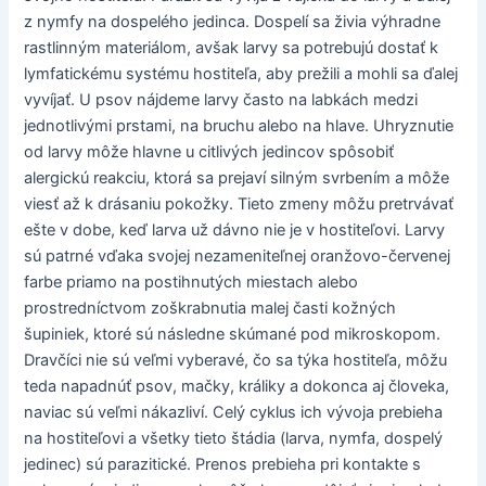
z nymfy na dospelého jedinca. Dospelí sa živia výhradne
rastlinným materiálom, avšak larvy sa potrebujú dostať k
lymfatickému systému hostiteľa, aby prežili a mohli sa ďalej
vyvíjať. U psov nájdeme larvy často na labkách medzi
jednotlivými prstami, na bruchu alebo na hlave. Uhryznutie
od larvy môže hlavne u citlivých jedincov spôsobiť
alergickú reakciu, ktorá sa prejaví silným svrbením a môže
viesť až k drásaniu pokožky. Tieto zmeny môžu pretrvávať
ešte v dobe, keď larva už dávno nie je v hostiteľovi. Larvy
sú patrné vďaka svojej nezameniteľnej oranžovo-červenej
farbe priamo na postihnutých miestach alebo
prostredníctvom zoškrabnutia malej časti kožných
šupiniek, ktoré sú následne skúmané pod mikroskopom.
Dravčíci nie sú veľmi vyberavé, čo sa týka hostiteľa, môžu
teda napadnúť psov, mačky, králiky a dokonca aj človeka,
naviac sú veľmi nákazliví. Celý cyklus ich vývoja prebieha
na hostiteľovi a všetky tieto štádia (larva, nymfa, dospelý
jedinec) sú parazitické. Prenos prebieha pri kontakte s