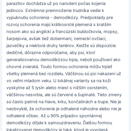
parazitov dochádza už po narodení počas kojenia
jedincov. Extrémne premnoženie trudníka vedie k
vypuknutiu ochorenia - demodikózy. Predpoklady pre
rozvoj ochorenia majú krátkosrsté plemená s kratším
nosom ako sú anglickí a francúzski buldočkovia, mopsy,
šarpejovia, avšak tiež dobermani, nemeckí ovčiaci,
jazvečíky a niektoré druhy teriérov. Keďže sú dispozície
dedičné, dôrazne odporúčame, aby psi, ktorí
generalizovanou demodikózou trpia, neboli používaní ako
chovné zvieratá. Touto formou ochorenia môžu trpieť
všetky plemená bez rozdielu. Väčšinou sú psi nakazení už
vo veľmi mladom veku. U lokálnej varianty sa na koži
vyskytne až 5 lysín alebo miest s nižším osrstením,
väčšinou nesvrbia, ale sú červené a šupinaté. Tieto zmeny
sú často patrné na hlave, krku, končatinách a trupe. Nie je
neobvyklé, že ochorenie je odhalené náhodne alebo nie je
odhalené vôbec. Až u 90% prípadov spontánnej
demodikózy dôjde k samouzdraveniu. Ďalšou formou
lokalizovanej demodikózy je taká, ktorá je vyvolaná