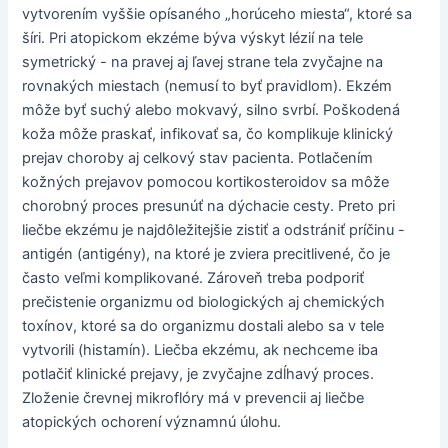
vytvorením vyššie opísaného „horúceho miesta“, ktoré sa
šíri. Pri atopickom ekzéme býva výskyt lézií na tele
symetrický - na pravej aj ľavej strane tela zvyčajne na
rovnakých miestach (nemusí to byť pravidlom). Ekzém
môže byť suchý alebo mokvavý, silno svrbí. Poškodená
koža môže praskať, infikovať sa, čo komplikuje klinický
prejav choroby aj celkový stav pacienta. Potlačením
kožných prejavov pomocou kortikosteroidov sa môže
chorobný proces presunúť na dýchacie cesty. Preto pri
liečbe ekzému je najdôležitejšie zistiť a odstrániť príčinu -
antigén (antigény), na ktoré je zviera precitlivené, čo je
často veľmi komplikované. Zároveň treba podporiť
prečistenie organizmu od biologických aj chemických
toxínov, ktoré sa do organizmu dostali alebo sa v tele
vytvorili (histamín). Liečba ekzému, ak nechceme iba
potlačiť klinické prejavy, je zvyčajne zdĺhavý proces.
Zloženie črevnej mikroflóry má v prevencii aj liečbe
atopických ochorení významnú úlohu.