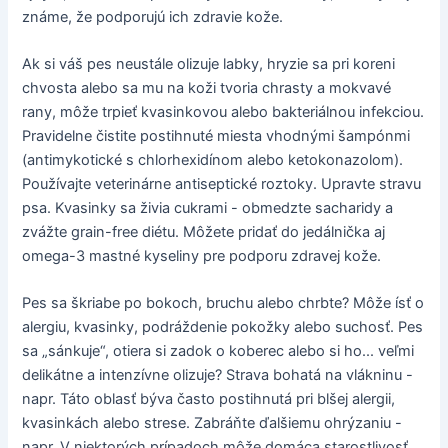
známe, že podporujú ich zdravie kože.
Ak si váš pes neustále olizuje labky, hryzie sa pri koreni
chvosta alebo sa mu na koži tvoria chrasty a mokvavé
rany, môže trpieť kvasinkovou alebo bakteriálnou infekciou.
Pravidelne čistite postihnuté miesta vhodnými šampónmi
(antimykotické s chlorhexidínom alebo ketokonazolom).
Používajte veterinárne antiseptické roztoky. Upravte stravu
psa. Kvasinky sa živia cukrami - obmedzte sacharidy a
zvážte grain-free diétu. Môžete pridať do jedálnička aj
omega-3 mastné kyseliny pre podporu zdravej kože.
Pes sa škriabe po bokoch, bruchu alebo chrbte? Môže ísť o
alergiu, kvasinky, podráždenie pokožky alebo suchosť. Pes
sa „sánkuje“, otiera si zadok o koberec alebo si ho... veľmi
delikátne a intenzívne olizuje? Strava bohatá na vlákninu -
napr. Táto oblasť býva často postihnutá pri blšej alergii,
kvasinkách alebo strese. Zabráňte ďalšiemu ohrýzaniu -
napr. V niektorých prípadoch môže domáca starostlivosť