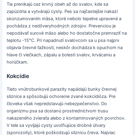
Tie prenikajú cez krvný obeh až do svalov, kde sa
zapúzdria a vytvárajú cysty. Pes sa najčastejšie nakazí
skonzumovaním mäsa, ktoré nebolo tepelne upravené a
pochádza z nedôveryhodných zdrojov. Prevenciou je
nepodávať surové mäso alebo ho dostatočne premraziť na
teplotu -15°C. Pri napadnutí svalovcom sa u psa najprv
objavia črevné ťažkosti, neskôr dochádza k opuchom na
hlave či viečkach, zápalu a bolesti svalov, krvácaniu a
horúčkam.
Kokcídie
Tieto vnútrobunkové parazity napádajú bunky črevnej
sliznice a spôsobujú ochorenie zvané kokcidióza. Pre
človeka však nepredstavujú nebezpečenstvo. Do
organizmu psa sa dostanú prostredníctvom trusu
nakazeného zvieraťa alebo z kontaminovaných povrchov.
V tele sa vyvíjajú cysty uvoľňujúce drobné útvary
(sporozoity), ktoré poškodzujú sliznicu čreva. Najviac