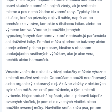
psovi skutočne pomôcť - najmä vtedy, ak je svrbenie
mierne a pes nemá žiadne otvorené rany. Typicky ide o
situácie, keď sa príznaky objavili náhle, napríklad po
prechádzke v tráve, kontakte s čistiacou látkou alebo po
výmene krmiva. Vhodné je použitie jemných
hypoalergénnych šampónov, ktoré neobsahujú parfumáciu
ani dráždivé látky. Pomôcť môžu aj prírodné balzamy alebo
spreje určené priamo pre psov, ideálne s obsahom
upokojujúcich rastlinných výťažkov, ako je aloe vera,
nechtík alebo harmanček.
Vmasírovaním do oblasti svrbivej pokožky môžete výrazne
zmierniť mučivé svrbenie. Odporúčame použiť nerafinovaný
alebo organický kokosový olej. Aktívne zložky v niektorých
bylinkách môžu zmierniť podráždenie, a tým zmierniť
svrbenie. Najjednoduchší spôsob, ako si pripraviť kúpeľ z
ovsených vločiek, je pomletie ovsených vločiek alebo
použitie ovsenej múky. Navlhčite srsť a kožu psa, potom