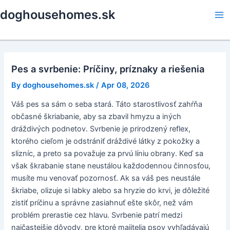
Skip
doghousehomes.sk
to
Ma
content
Me
Pes a svrbenie: Príčiny, príznaky a riešenia
By
doghousehomes.sk
/
Apr 08, 2026
Váš pes sa sám o seba stará. Táto starostlivosť zahŕňa
občasné škriabanie, aby sa zbavil hmyzu a iných
dráždivých podnetov. Svrbenie je prirodzený reflex,
ktorého cieľom je odstrániť dráždivé látky z pokožky a
slizníc, a preto sa považuje za prvú líniu obrany. Keď sa
však škrabanie stane neustálou každodennou činnosťou,
musíte mu venovať pozornosť. Ak sa váš pes neustále
škriabe, olizuje si labky alebo sa hryzie do krvi, je dôležité
zistiť príčinu a správne zasiahnuť ešte skôr, než vám
problém prerastie cez hlavu. Svrbenie patrí medzi
najčastejšie dôvody, pre ktoré majitelia psov vyhľadávajú