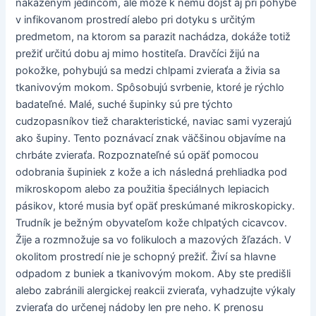
nakazeným jedincom, ale môže k nemu dôjsť aj pri pohybe
v infikovanom prostredí alebo pri dotyku s určitým
predmetom, na ktorom sa parazit nachádza, dokáže totiž
prežiť určitú dobu aj mimo hostiteľa. Dravčíci žijú na
pokožke, pohybujú sa medzi chlpami zvieraťa a živia sa
tkanivovým mokom. Spôsobujú svrbenie, ktoré je rýchlo
badateľné. Malé, suché šupinky sú pre týchto
cudzopasníkov tiež charakteristické, naviac sami vyzerajú
ako šupiny. Tento poznávací znak väčšinou objavíme na
chrbáte zvieraťa. Rozpoznateľné sú opäť pomocou
odobrania šupiniek z kože a ich následná prehliadka pod
mikroskopom alebo za použitia špeciálnych lepiacich
pásikov, ktoré musia byť opäť preskúmané mikroskopicky.
Trudník je bežným obyvateľom kože chlpatých cicavcov.
Žije a rozmnožuje sa vo folikuloch a mazových žľazách. V
okolitom prostredí nie je schopný prežiť. Živí sa hlavne
odpadom z buniek a tkanivovým mokom. Aby ste predišli
alebo zabránili alergickej reakcii zvieraťa, vyhadzujte výkaly
zvieraťa do určenej nádoby len pre neho. K prenosu