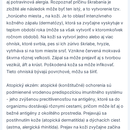
aj potravinová alergia. Rozpoznať príčinu škrabania je
zložité ale následok môže byť ten istý, a to vytvorenie tzv.
„horúceho miesta „ na koži. Je to oblasť intenzívneho
kožného zápalu (dermatózy), ktorá sa zvyčajne vyskytuje v
teplom období roka (môže sa však vytvoriť v ktoromkoľvek
ročnom období). Na koži sa vytvorí jedno alebo aj viac
ohnísk, ktoré svrbia, pes si ich zúrivo škriabe, hryzie,
vytrháva si na tom mieste srsť. Vznikne červená mokvavá
škvrna rôznej veľkosti. Zápal sa môže prejaviť aj s tvorbou
vezikúl, áft a krúst. Poškodená koža sa môže infikovať.
Tieto ohniská bývajú povrchové, môžu sa šíriť.
Atopický ekzém: atopické (konštitučné) ochorenia sú
podmienené vrodenou predispozíciou imunitného systému
- jeho zvýšenou precitlivenosťou na antigény, ktoré sa do
organizmu dostávajú rôznymi cestami, pričom môže ísť aj o
bežné antigény z okolitého prostredia. Prejavujú sa
postihnutím kože (atopická dermatitída) a dýchacích ciest
(astma, alergická rhinitída). Prejav na koži zvyčajne začína