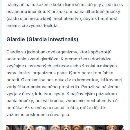
náchylné na nakazenie kokcídiami sú mladé psy a jedince s
oslabenou imunitou. K príznakom patria dlhodobé hnačky
(často s prímesou krvi), nechutenstvo, úbytok hmotnosti,
anémia či zvýšená teplota.
Giardie (Giardia intestinalis)
Giardie sú jednobunkové organizmy, ktoré spôsobujú
ochorenie zvané giardióza. K premnoženiu dochádza
zvyčajne u oslabených jedincov alebo šteniat a mladých
psov. Inak si organizmus psa s týmto parazitom ľahko
poradí. Giardiami sa pes nakazí z exkrementov, infikovanej
vody či kontaminovaného prostredia. Parazit sa následne
vyvíja v čreve, kde tvorí cysty. K najčastejším príznakom
patria hnačky, bolesti brucha, zvracanie, nechutenstvo či
horúčka. Ak sa včas nenasadí liečba, môže dôjsť k
vážnemu poškodeniu čreva psa.