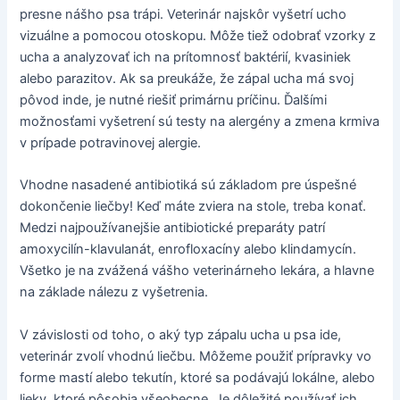
presne nášho psa trápi. Veterinár najskôr vyšetrí ucho
vizuálne a pomocou otoskopu. Môže tiež odobrať vzorky z
ucha a analyzovať ich na prítomnosť baktérií, kvasiniek
alebo parazitov. Ak sa preukáže, že zápal ucha má svoj
pôvod inde, je nutné riešiť primárnu príčinu. Ďalšími
možnosťami vyšetrení sú testy na alergény a zmena krmiva
v prípade potravinovej alergie.
Vhodne nasadené antibiotiká sú základom pre úspešné
dokončenie liečby! Keď máte zviera na stole, treba konať.
Medzi najpoužívanejšie antibiotické preparáty patrí
amoxycilín-klavulanát, enrofloxacíny alebo klindamycín.
Všetko je na zvážená vášho veterinárneho lekára, a hlavne
na základe nálezu z vyšetrenia.
V závislosti od toho, o aký typ zápalu ucha u psa ide,
veterinár zvolí vhodnú liečbu. Môžeme použiť prípravky vo
forme mastí alebo tekutín, ktoré sa podávajú lokálne, alebo
lieky, ktoré pôsobia všeobecne. Je dôležité používať ich