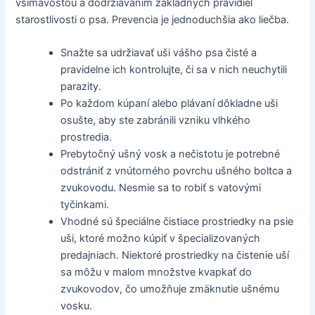
všímavosťou a dodržiavaním základných pravidiel
starostlivosti o psa. Prevencia je jednoduchšia ako liečba.
Snažte sa udržiavať uši vášho psa čisté a
pravidelne ich kontrolujte, či sa v nich neuchytili
parazity.
Po každom kúpaní alebo plávaní dôkladne uši
osušte, aby ste zabránili vzniku vlhkého
prostredia.
Prebytočný ušný vosk a nečistotu je potrebné
odstrániť z vnútorného povrchu ušného boltca a
zvukovodu. Nesmie sa to robiť s vatovými
tyčinkami.
Vhodné sú špeciálne čistiace prostriedky na psie
uši, ktoré možno kúpiť v špecializovaných
predajniach. Niektoré prostriedky na čistenie uší
sa môžu v malom množstve kvapkať do
zvukovodov, čo umožňuje zmäknutie ušnému
vosku.