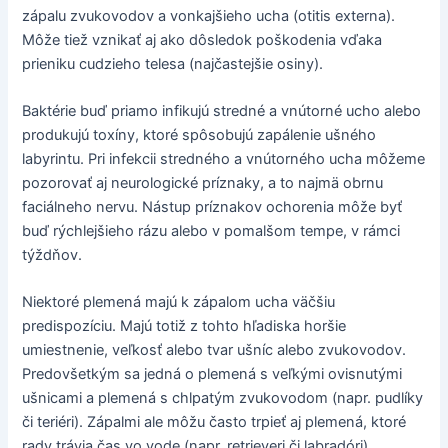
zápalu zvukovodov a vonkajšieho ucha (otitis externa).
Môže tiež vznikať aj ako dôsledok poškodenia vďaka
prieniku cudzieho telesa (najčastejšie osiny).
Baktérie buď priamo infikujú stredné a vnútorné ucho alebo
produkujú toxíny, ktoré spôsobujú zapálenie ušného
labyrintu. Pri infekcii stredného a vnútorného ucha môžeme
pozorovať aj neurologické príznaky, a to najmä obrnu
faciálneho nervu. Nástup príznakov ochorenia môže byť
buď rýchlejšieho rázu alebo v pomalšom tempe, v rámci
týždňov.
Niektoré plemená majú k zápalom ucha väčšiu
predispozíciu. Majú totiž z tohto hľadiska horšie
umiestnenie, veľkosť alebo tvar ušníc alebo zvukovodov.
Predovšetkým sa jedná o plemená s veľkými ovisnutými
ušnicami a plemená s chlpatým zvukovodom (napr. pudlíky
či teriéri). Zápalmi ale môžu často trpieť aj plemená, ktoré
rady trávia čas vo vode (napr. retrieveri či labradóri).