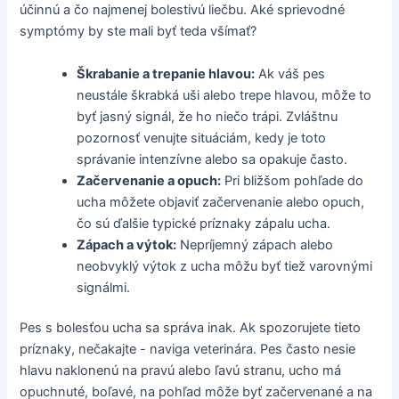
účinnú a čo najmenej bolestivú liečbu. Aké sprievodné
symptómy by ste mali byť teda všímať?
Škrabanie a trepanie hlavou:
Ak váš pes
neustále škrabká uši alebo trepe hlavou, môže to
byť jasný signál, že ho niečo trápi. Zvláštnu
pozornosť venujte situáciám, kedy je toto
správanie intenzívne alebo sa opakuje často.
Začervenanie a opuch:
Pri bližšom pohľade do
ucha môžete objaviť začervenanie alebo opuch,
čo sú ďalšie typické príznaky zápalu ucha.
Zápach a výtok:
Nepríjemný zápach alebo
neobvyklý výtok z ucha môžu byť tiež varovnými
signálmi.
Pes s bolesťou ucha sa správa inak. Ak spozorujete tieto
príznaky, nečakajte - naviga veterinára. Pes často nesie
hlavu naklonenú na pravú alebo ľavú stranu, ucho má
opuchnuté, boľavé, na pohľad môže byť začervenané a na