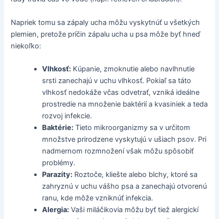
Napriek tomu sa zápaly ucha môžu vyskytnúť u všetkých
plemien, pretože príčin zápalu ucha u psa môže byť hneď
niekoľko:
Vlhkosť:
Kúpanie, zmoknutie alebo navlhnutie
srsti zanechajú v uchu vlhkosť. Pokiaľ sa táto
vlhkosť nedokáže včas odvetrať, vzniká ideálne
prostredie na množenie baktérií a kvasiniek a teda
rozvoj infekcie.
Baktérie:
Tieto mikroorganizmy sa v určitom
množstve prirodzene vyskytujú v ušiach psov. Pri
nadmernom rozmnožení však môžu spôsobiť
problémy.
Parazity:
Roztoče, kliešte alebo blchy, ktoré sa
zahryznú v uchu vášho psa a zanechajú otvorenú
ranu, kde môže vzniknúť infekcia.
Alergia:
Vaši miláčikovia môžu byť tiež alergickí