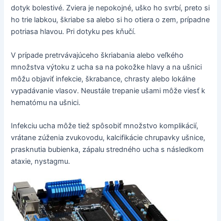
dotyk bolestivé. Zviera je nepokojné, uško ho svrbí, preto si
ho trie labkou, škriabe sa alebo si ho otiera o zem, prípadne
potriasa hlavou. Pri dotyku pes kňučí.
V prípade pretrvávajúceho škriabania alebo veľkého
množstva výtoku z ucha sa na pokožke hlavy a na ušnici
môžu objaviť infekcie, škrabance, chrasty alebo lokálne
vypadávanie vlasov. Neustále trepanie ušami môže viesť k
hematómu na ušnici.
Infekciu ucha môže tiež spôsobiť množstvo komplikácií,
vrátane zúženia zvukovodu, kalcifikácie chrupavky ušnice,
prasknutia bubienka, zápalu stredného ucha s následkom
ataxie, nystagmu.