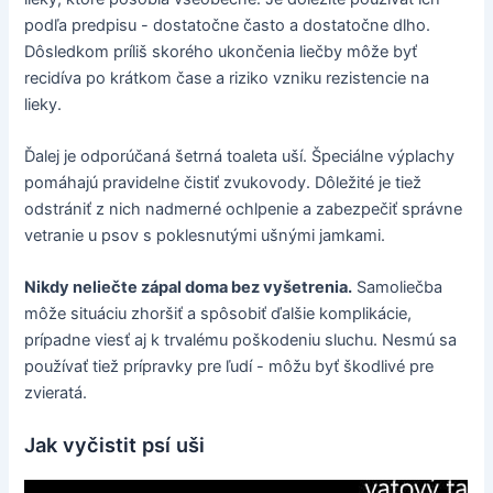
podľa predpisu - dostatočne často a dostatočne dlho.
Dôsledkom príliš skorého ukončenia liečby môže byť
recidíva po krátkom čase a riziko vzniku rezistencie na
lieky.
Ďalej je odporúčaná šetrná toaleta uší. Špeciálne výplachy
pomáhajú pravidelne čistiť zvukovody. Dôležité je tiež
odstrániť z nich nadmerné ochlpenie a zabezpečiť správne
vetranie u psov s poklesnutými ušnými jamkami.
Nikdy neliečte zápal doma bez vyšetrenia.
Samoliečba
môže situáciu zhoršiť a spôsobiť ďalšie komplikácie,
prípadne viesť aj k trvalému poškodeniu sluchu. Nesmú sa
používať tiež prípravky pre ľudí - môžu byť škodlivé pre
zvieratá.
Jak vyčistit psí uši