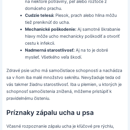
na niektoré potraviny, peľ alebo roztoče z
domáceho prachu.
Cudzie telesá:
Piesok, prach alebo hlina môžu
tiež preniknúť do ucha.
Mechanické poškodenie:
Aj samotné škrabanie
hlavy môže ucho mechanicky poškodiť a otvoriť
cestu k infekcii.
Nadmerná starostlivosť:
Aj na to je dobré
myslieť. Všetkého veľa škodí.
Zdravé psie ucho má samočistiace schopnosti a nachádza
sa v ňom iba malé množstvo sekrétu. Nevyžaduje teda od
vás takmer žiadnu starostlivosť. Iba u plemien, u ktorých je
schopnosť samočistenia znížená, môžeme pristúpiť k
pravidelnému čisteniu.
Príznaky zápalu ucha u psa
Včasné rozpoznanie zápalu ucha je kľúčové pre rýchlu,