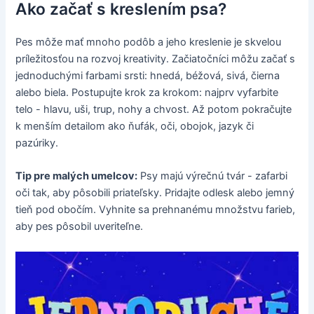
Ako začať s kreslením psa?
Pes môže mať mnoho podôb a jeho kreslenie je skvelou
príležitosťou na rozvoj kreativity. Začiatočníci môžu začať s
jednoduchými farbami srsti: hnedá, béžová, sivá, čierna
alebo biela. Postupujte krok za krokom: najprv vyfarbite
telo - hlavu, uši, trup, nohy a chvost. Až potom pokračujte
k menším detailom ako ňufák, oči, obojok, jazyk či
pazúriky.
Tip pre malých umelcov:
Psy majú výrečnú tvár - zafarbi
oči tak, aby pôsobili priateľsky. Pridajte odlesk alebo jemný
tieň pod obočím. Vyhnite sa prehnanému množstvu farieb,
aby pes pôsobil uveriteľne.