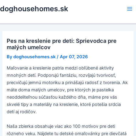
Skip
doghousehomes.sk
to
Ma
content
Me
Pes na kreslenie pre deti: Sprievodca pre
malých umelcov
By
doghousehomes.sk
/
Apr 07, 2026
Maľovanie a kreslenie patria medzi obľúbené aktivity
mnohých detí. Podporujú fantáziu, rozvíjajú tvorivosť,
precvičujú jemnú motoriku a prinášajú radosť z tvorenia. Ak
máte doma malých umelcov, pre ktorých je pastelka
neoddeliteľnou súčasťou každého dňa, máme pre vás
skvelé tipy a materiály na kreslenie, ktoré potešia srdcia
detí aj rodičov.
Naša zbierka obsahuje viac ako 100 motívov pre deti
rôzneho veku. Nájdete tu detské omaľovánky pre dievčatá