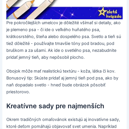
Pre pokročilejších umelcov je dôležité všímať si detaily, ako
je plemeno psa - či ide o veľkého huňatého psa,
krátkosrstého, šteňa alebo dospelého psa. Svetlo a tieň sú
tiež dôležité - používajte tmavšie tóny pod bradou, pod
bruškom a za ušami. Ak ide o svetlého psa, nezabudnite
pridať jemný tieň, aby nepôsobil plocho.
Obojok môže mať realistickú textúru - koža, látka či kov.
Bonusový tip: Skúste pridať aj jemný tieň pod psa, ako by
naň dopadalo svetlo - hneď bude obrázok pôsobiť
priestorovo.
Kreatívne sady pre najmenších
Okrem tradičných omaľovánok existujú aj inovatívne sady,
ktoré deťom pomáhajú objavovať svet umenia. Napríklad