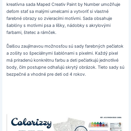
kreatívna sada Maped Creativ Paint by Number umožňuje
deťom stať sa malými umelcami a vytvoriť si vlastné
farebné obrazy so zvieracími motívmi. Sada obsahuje
šablóny s motívmi psa a líšky, nádobky s akrylovými
farbami, štetec a rámček.
Ďalšou zaujímavou možnosťou sú sady farebných pečiatok
a zošity so špeciálnymi šablónami s pixelmi. Každý pixel
má priradenú konkrétnu farbu a deti pečiatkujú jednotlivé
body, čím postupne odhaľujú skrytý obrázok. Tieto sady sú
bezpečné a vhodné pre deti od 4 rokov.