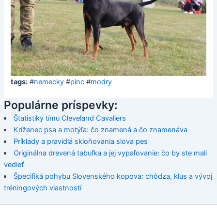
tags:
#
nemecky
#
pinc
#
modry
Populárne príspevky:
Štatistiky tímu Cleveland Cavaliers
Kríženec psa a motýľa: čo znamená a čo znamenáva
Príklady a pravidlá skloňovania slova pes
Originálna drevená tabuľka a jej vypaľovanie: čo by ste mali
vedieť
Špecifiká pohybu Slovenského kopova: chôdza, klus a vývoj
tréningových vlastností