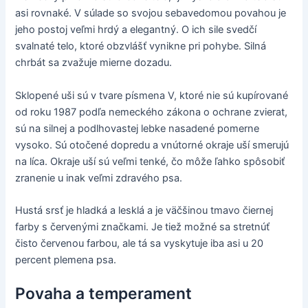
asi rovnaké. V súlade so svojou sebavedomou povahou je
jeho postoj veľmi hrdý a elegantný. O ich sile svedčí
svalnaté telo, ktoré obzvlášť vynikne pri pohybe. Silná
chrbát sa zvažuje mierne dozadu.
Sklopené uši sú v tvare písmena V, ktoré nie sú kupírované
od roku 1987 podľa nemeckého zákona o ochrane zvierat,
sú na silnej a podlhovastej lebke nasadené pomerne
vysoko. Sú otočené dopredu a vnútorné okraje uší smerujú
na líca. Okraje uší sú veľmi tenké, čo môže ľahko spôsobiť
zranenie u inak veľmi zdravého psa.
Hustá srsť je hladká a lesklá a je väčšinou tmavo čiernej
farby s červenými značkami. Je tiež možné sa stretnúť
čisto červenou farbou, ale tá sa vyskytuje iba asi u 20
percent plemena psa.
Povaha a temperament