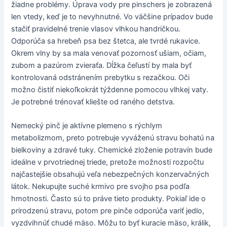
žiadne problémy. Úprava vody pre pinschers je zobrazená
len vtedy, keď je to nevyhnutné. Vo väčšine prípadov bude
stačiť pravidelné trenie vlasov vlhkou handričkou.
Odporúča sa hrebeň psa bez štetca, ale tvrdé rukavice.
Okrem vlny by sa mala venovať pozornosť ušiam, očiam,
zubom a pazúrom zvieraťa. Dĺžka čeľustí by mala byť
kontrolovaná odstránením prebytku s rezačkou. Oči
možno čistiť niekoľkokrát týždenne pomocou vlhkej vaty.
Je potrebné trénovať kliešte od raného detstva.
Nemecký pinč je aktívne plemeno s rýchlym
metabolizmom, preto potrebuje vyváženú stravu bohatú na
bielkoviny a zdravé tuky. Chemické zloženie potravín bude
ideálne v prvotriednej triede, pretože možnosti rozpočtu
najčastejšie obsahujú veľa nebezpečných konzervačných
látok. Nekupujte suché krmivo pre svojho psa podľa
hmotnosti. Často sú to práve tieto produkty. Pokiaľ ide o
prirodzenú stravu, potom pre pinče odporúča variť jedlo,
vyzdvihnúť chudé mäso. Môžu to byť kuracie mäso, králik,