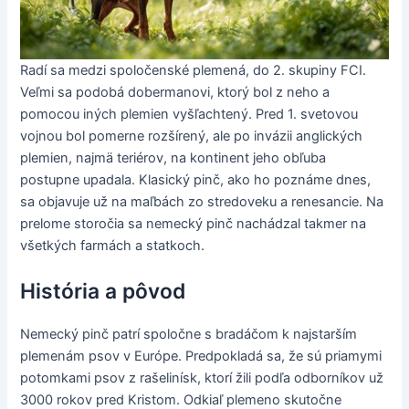
Radí sa medzi spoločenské plemená, do 2. skupiny FCI.
Veľmi sa podobá dobermanovi, ktorý bol z neho a
pomocou iných plemien vyšľachtený. Pred 1. svetovou
vojnou bol pomerne rozšírený, ale po invázii anglických
plemien, najmä teriérov, na kontinent jeho obľuba
postupne upadala. Klasický pinč, ako ho poznáme dnes,
sa objavuje už na maľbách zo stredoveku a renesancie. Na
prelome storočia sa nemecký pinč nachádzal takmer na
všetkých farmách a statkoch.
História a pôvod
Nemecký pinč patrí spoločne s bradáčom k najstarším
plemenám psov v Európe. Predpokladá sa, že sú priamymi
potomkami psov z rašelinísk, ktorí žili podľa odborníkov už
3000 rokov pred Kristom. Odkiaľ plemeno skutočne