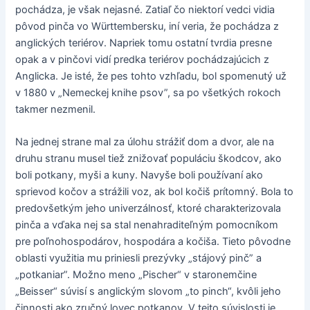
pochádza, je však nejasné. Zatiaľ čo niektorí vedci vidia
pôvod pinča vo Württembersku, iní veria, že pochádza z
anglických teriérov. Napriek tomu ostatní tvrdia presne
opak a v pinčovi vidí predka teriérov pochádzajúcich z
Anglicka. Je isté, že pes tohto vzhľadu, bol spomenutý už
v 1880 v „Nemeckej knihe psov”, sa po všetkých rokoch
takmer nezmenil.
Na jednej strane mal za úlohu strážiť dom a dvor, ale na
druhu stranu musel tiež znižovať populáciu škodcov, ako
boli potkany, myši a kuny. Navyše boli používaní ako
sprievod kočov a strážili voz, ak bol kočiš prítomný. Bola to
predovšetkým jeho univerzálnosť, ktoré charakterizovala
pinča a vďaka nej sa stal nenahraditeľným pomocníkom
pre poľnohospodárov, hospodára a kočiša. Tieto pôvodne
oblasti využitia mu priniesli prezývky „stájový pinč” a
„potkaniar”. Možno meno „Pischer“ v staronemčine
„Beisser“ súvisí s anglickým slovom „to pinch“, kvôli jeho
činnosti ako zručný lovec potkanov. V tejto súvislosti je