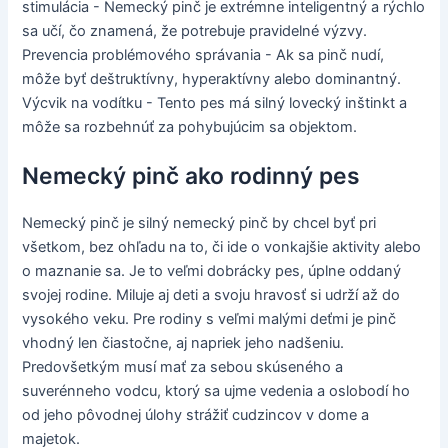
stimulácia - Nemecký pinč je extrémne inteligentný a rýchlo
sa učí, čo znamená, že potrebuje pravidelné výzvy.
Prevencia problémového správania - Ak sa pinč nudí,
môže byť deštruktívny, hyperaktívny alebo dominantný.
Výcvik na vodítku - Tento pes má silný lovecký inštinkt a
môže sa rozbehnúť za pohybujúcim sa objektom.
Nemecký pinč ako rodinný pes
Nemecký pinč je silný nemecký pinč by chcel byť pri
všetkom, bez ohľadu na to, či ide o vonkajšie aktivity alebo
o maznanie sa. Je to veľmi dobrácky pes, úplne oddaný
svojej rodine. Miluje aj deti a svoju hravosť si udrží až do
vysokého veku. Pre rodiny s veľmi malými deťmi je pinč
vhodný len čiastočne, aj napriek jeho nadšeniu.
Predovšetkým musí mať za sebou skúseného a
suverénneho vodcu, ktorý sa ujme vedenia a oslobodí ho
od jeho pôvodnej úlohy strážiť cudzincov v dome a
majetok.