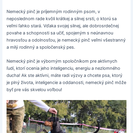
Nemecký pinč je príjemným rodinným psom, v
neposlednom rade kvôli krátkej a silnej srsti, o ktorú sa
veľmi ľahko stará. Vďaka svojej silnej, ale dobrosrdečnej
povahe a schopnosti sa učiť, spojeným s neúnavnou
hravosťou a odolnosťou, je nemecký pinč veľmi všestranný
a milý rodinný a spoločenský pes.
Nemecký pinč je výborným spoločníkom pre aktívnych
ľudí, ktorí ocenia jeho inteligenciu, energiu a nezlomného
ducha! Ak ste aktívni, máte radi výzvy a chcete psa, ktorý
je plný života, inteligencie a oddanosti, nemecký pinč môže
byť pre vás skvelou voľbou!