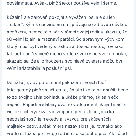
povšimnutia. Avšak, pinč štekot používa veľmi šetrne.
Kúzelní, ale zároveň pokojní a vyvážení psi nie sú len
„hafani”. Kým k cudzincom sa správajú so zdravou dávkou
nedôvery, nemecké pinče v rámci svojej rodiny ukazujú, že
sú veľmi lojálni a maznaví parťáci. So správnym výcvikom,
ktorý musí byť vedený s láskou a dôslednosťou, rovnako
tak potrebujú suverénneho vodcu svorky po svojom boku,
ukázalo sa, že aj prirodzená svojhlavá zvieraťa môžu byť
veľmi adaptabilní a poslušní psi.
Dôležité je, aby porozumel príkazom svojich ľudí.
Inteligentný pinč sa učí len to, čo stojí za to sa naučiť, berie
to zo svojho uhla pohľadu a ukáže priamo, ak sa niečo
nepáči. Prípadné slabiny svojho vodcu identifikuje ihneď a
vie, ako ich využívať vo svoj prospech. Jeho „múdra
neposlušnosť” je niekedy aj výzvou pre skúsených
majiteľov psov, avšak miera nezávislosti je, rovnako ako
vrodená túžba po love, je odlišná u každého psa. Ak sú od