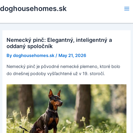
Skip
doghousehomes.sk
to
Ma
content
Me
Nemecký pinč: Elegantný, inteligentný a
oddaný spoločník
By
doghousehomes.sk
/
May 21, 2026
Nemecký pinč je pôvodné nemecké plemeno, ktoré bolo
do dnešnej podoby vyšľachtené už v 19. storočí.