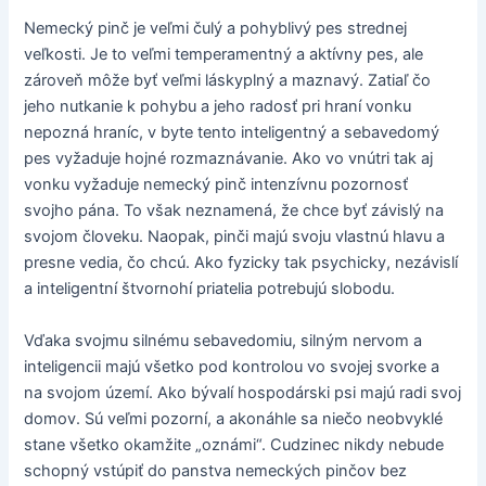
Nemecký pinč je veľmi čulý a pohyblivý pes strednej
veľkosti. Je to veľmi temperamentný a aktívny pes, ale
zároveň môže byť veľmi láskyplný a maznavý. Zatiaľ čo
jeho nutkanie k pohybu a jeho radosť pri hraní vonku
nepozná hraníc, v byte tento inteligentný a sebavedomý
pes vyžaduje hojné rozmaznávanie. Ako vo vnútri tak aj
vonku vyžaduje nemecký pinč intenzívnu pozornosť
svojho pána. To však neznamená, že chce byť závislý na
svojom človeku. Naopak, pinči majú svoju vlastnú hlavu a
presne vedia, čo chcú. Ako fyzicky tak psychicky, nezávislí
a inteligentní štvornohí priatelia potrebujú slobodu.
Vďaka svojmu silnému sebavedomiu, silným nervom a
inteligencii majú všetko pod kontrolou vo svojej svorke a
na svojom území. Ako bývalí hospodárski psi majú radi svoj
domov. Sú veľmi pozorní, a akonáhle sa niečo neobvyklé
stane všetko okamžite „oznámi“. Cudzinec nikdy nebude
schopný vstúpiť do panstva nemeckých pinčov bez