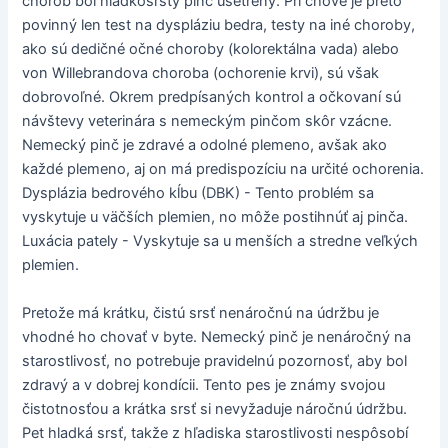
chorôb bol hladkosrstý pinč ušetrený. Pri chove je preto
povinný len test na dyspláziu bedra, testy na iné choroby,
ako sú dedičné očné choroby (kolorektálna vada) alebo
von Willebrandova choroba (ochorenie krvi), sú však
dobrovoľné. Okrem predpísaných kontrol a očkovaní sú
návštevy veterinára s nemeckým pinčom skôr vzácne.
Nemecký pinč je zdravé a odolné plemeno, avšak ako
každé plemeno, aj on má predispozíciu na určité ochorenia.
Dysplázia bedrového kĺbu (DBK) - Tento problém sa
vyskytuje u väčších plemien, no môže postihnúť aj pinča.
Luxácia pately - Vyskytuje sa u menších a stredne veľkých
plemien.
Pretože má krátku, čistú srsť nenáročnú na údržbu je
vhodné ho chovať v byte. Nemecký pinč je nenáročný na
starostlivosť, no potrebuje pravidelnú pozornosť, aby bol
zdravý a v dobrej kondícii. Tento pes je známy svojou
čistotnosťou a krátka srsť si nevyžaduje náročnú údržbu.
Pet hladká srsť, takže z hľadiska starostlivosti nespôsobí