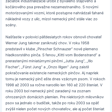
začiatok industrializácie urobil z bývalého stájového a
kočárového psa prevažne nezamestnaného. S novými
motorizovanými vozmi, ktoré postupne nahrádzali ťahané
nákladné vozy z ulíc, mizol nemecký pinč stále viac zo
scény.
Našťastie v polovici päťdesiatych rokov obnovil chovateľ
Werner Jung takmer zaniknutý chov. V roku 1958
predstavil v klube „Pinscher Schnauzer“ nové plemeno
hladkosrstého pinča. S fenou „Kitti vom Bodenstrand” a
prerastenými miniatúrnymi pinčmi „Jutta Jung”, „Illo
Fischer”, „Fürst Jung” a „Onzo Illgen” Jung zaistil
pokračovanie existencie nemeckých pinčov. Aj napriek
tomu je nemecký pinč ešte dnes vzácnym psom. V rokoch
1998 až 2003 sa ročne narodilo len 160 až 220 šteniat. V
roku 2003 bol nemecký pinč zaradený na zoznam
ohrozených domácich plemien. Pre niektorých milovníkov
psov sa jednalo o budíček, takže po roku 2003 sa opäť
zvýšil nielen počet nových chovateľov, ale aj počet šteniat