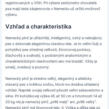
registrovaných u VDH. Pri výbere seriózneho chovateľa
psa majú teda záujemcovia v Nemecku už určitú možnosť
výberu.
Vzhľad a charakteristika
Nemecký pinč je ušľachtilý, inteligentný, ostrý a nebojácny
pes s dokonale elegantnou stavbou tela. Je to veľmi čulý a
pohyblivý pes strednej veľkosti, štvorcovej postavy,
šľachovitý a svalnatý, s podobnými anatomickými a
charakteristickými vlastnosťami ako má bradáč. Vždy je
smelý, zvedavý a pozorný.
Nemecký pinč je stredne veľký, elegantný a atleticky
stavaný pes s krátkou srsťou, ktorá mu dodáva uhladený
vzhľad. Napriek svojej veľkosti pôsobí veľmi sebavedomo a
silne. Pri kohútikovej výške 45 až 50 cm a hmotnosti 14 až
20 kg nie je nemecký pinč „príliš malý” ani „príliš veľký”.
Nemecký pinč má štvorcové telo, tj. Výška a dĺžka tela sú