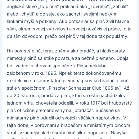
anglické slovo „to pinch“ prekladá ako „zovretie“, „zabalit“
alebo „chytit“ a opisuje, ako zachytil svojimi hebkými
labkami myši a potkany. Ako potkaniar sa pinč živil hlavne
sám, okrem svojej vytrvalosti a svojej nezávislej práce, to je
ďalším dôvodom, prečo bol pinč v tej dobe tak populárny.
Hrubosrstý pinč, teraz známy ako bradáč, a hladkosrstý
nemecký pinč sa stále považuje za bežné plemeno. Obaja
boli vedení a chovaní spoločne v Pinscherklube,
založenom v roku 1895. Npriek teraz dokončovanému
rozdeleniu na samostatné plemená psov sú bradáč a pinč
stále v spoločnom „Pinscher Schnauzer Club 1895 eV”. Až
do 20. storočia, bradáč a pinč, ktorí sa ešte nachádzali v
jednom vrhu, chovatelia oddelili. V roku 1917 bol hrubosrstý
pinč oficiálne premenovaný na „bradáča”. Súčasne sa
miniaturný pinč oddelil od svojich väčších náprotivkov. V
tejto dobe, v porovnaní s bradáčom a miniatúrnym pinčom,
stratil vzácnejší hladkosrstý pinč silnú popularitu. Navyše