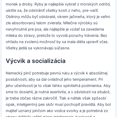
moriak a droby. Ryby je najlepšie vybrať z morských odrôd,
uistite sa, že odstrániť všetky kosti z neho, pre-variť.
Obilniny môžu byť odobraté, okrem jačmeňa, ktorý je veľmi
zle absorbovaný telom zvieraťa. Mliečne výrobky sú
nevyhnutné pre psa, ale najlepšie je vzdať sa zavedenia
mlieka do stravy, pretože to vyvolá poruchy trávenia. Bez
ohľadu na zvolenú možnosť by sa mala diéta upraviť včas.
Všetky jedlá sa vykonávajú súčasne.
Výcvik a socializácia
Nemecký pinč potrebuje pevnú ruku a výcvik k absolútnej
poslušnosti, aby sa dal ovládnuť jeho temperament. Pri
jeho učenlivosti je to však ľahko splniteľná podmienka. Aby
sme to dosiahli, je nutná asertivita, a v závislosti na situácii,
je treba občas rázne zakročiť. Tlak a nátlak však spôsobí
opak, inteligentný pes skôr musí pochopiť pravidlá. Aby bol
majiteľ uznaný pinčom ako vodca svorky a je potrebná zo