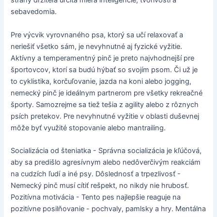
strany držiteľa určitá miera inteligencie, tvorivosti a
sebavedomia.
Pre výcvik vyrovnaného psa, ktorý sa učí relaxovať a
neriešiť všetko sám, je nevyhnutné aj fyzické vyžitie.
Aktívny a temperamentný pinč je preto najvhodnejší pre
športovcov, ktorí sa budú hýbať so svojím psom. Či už je
to cyklistika, korčuľovanie, jazda na koni alebo jogging,
nemecký pinč je ideálnym partnerom pre všetky rekreačné
športy. Samozrejme sa tiež tešia z agility alebo z rôznych
psích pretekov. Pre nevyhnutné vyžitie v oblasti duševnej
môže byť využité stopovanie alebo mantrailing.
Socializácia od šteniatka - Správna socializácia je kľúčová,
aby sa predišlo agresívnym alebo nedôverčivým reakciám
na cudzích ľudí a iné psy. Dôslednosť a trpezlivosť -
Nemecký pinč musí cítiť rešpekt, no nikdy nie hrubosť.
Pozitívna motivácia - Tento pes najlepšie reaguje na
pozitívne posilňovanie - pochvaly, pamlsky a hry. Mentálna