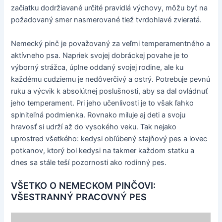
začiatku dodržiavané určité pravidlá výchovy, môžu byť na
požadovaný smer nasmerované tiež tvrdohlavé zvieratá.
Nemecký pinč je považovaný za veľmi temperamentného a
aktívneho psa. Napriek svojej dobráckej povahe je to
výborný strážca, úplne oddaný svojej rodine, ale ku
každému cudziemu je nedôverčivý a ostrý. Potrebuje pevnú
ruku a výcvik k absolútnej poslušnosti, aby sa dal ovládnuť
jeho temperament. Pri jeho učenlivosti je to však ľahko
splniteľná podmienka. Rovnako miluje aj deti a svoju
hravosť si udrží až do vysokého veku. Tak nejako
uprostred všetkého: kedysi obľúbený stajňový pes a lovec
potkanov, ktorý bol kedysi na takmer každom statku a
dnes sa stále teší pozornosti ako rodinný pes.
VŠETKO O NEMECKOM PINČOVI:
VŠESTRANNÝ PRACOVNÝ PES