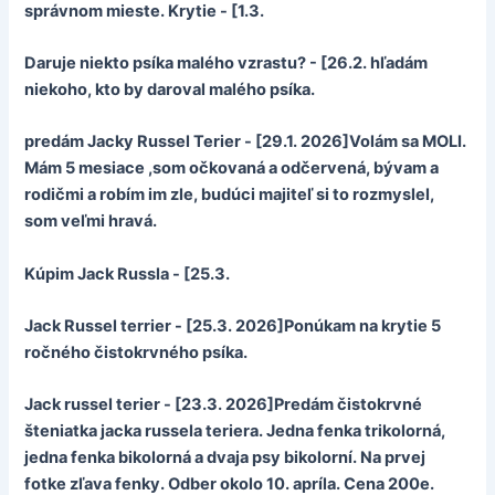
správnom mieste. Krytie - [1.3.
Daruje niekto psíka malého vzrastu? - [26.2. hľadám
niekoho, kto by daroval malého psíka.
predám Jacky Russel Terier - [29.1. 2026]Volám sa MOLI.
Mám 5 mesiace ,som očkovaná a odčervená, bývam a
rodičmi a robím im zle, budúci majiteľ si to rozmyslel,
som veľmi hravá.
Kúpim Jack Russla - [25.3.
Jack Russel terrier - [25.3. 2026]Ponúkam na krytie 5
ročného čistokrvného psíka.
Jack russel terier - [23.3. 2026]Predám čistokrvné
šteniatka jacka russela teriera. Jedna fenka trikolorná,
jedna fenka bikolorná a dvaja psy bikolorní. Na prvej
fotke zľava fenky. Odber okolo 10. apríla. Cena 200e.