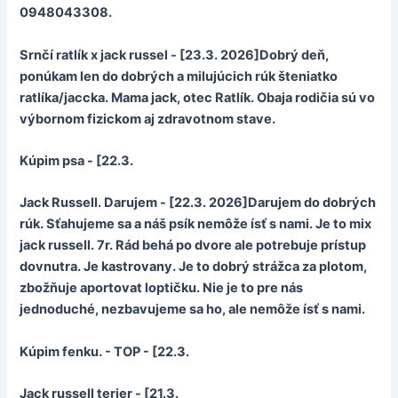
0948043308.
Srnčí ratlík x jack russel - [23.3. 2026]Dobrý deň,
ponúkam len do dobrých a milujúcich rúk šteniatko
ratlíka/jaccka. Mama jack, otec Ratlík. Obaja rodičia sú vo
výbornom fizickom aj zdravotnom stave.
Kúpim psa - [22.3.
Jack Russell. Darujem - [22.3. 2026]Darujem do dobrých
rúk. Sťahujeme sa a náš psík nemôže ísť s nami. Je to mix
jack russell. 7r. Rád behá po dvore ale potrebuje prístup
dovnutra. Je kastrovany. Je to dobrý strážca za plotom,
zbožňuje aportovat loptičku. Nie je to pre nás
jednoduché, nezbavujeme sa ho, ale nemôže ísť s nami.
Kúpim fenku. - TOP - [22.3.
Jack russell terier - [21.3.