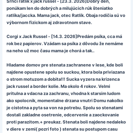
Srnčí ratlík x jack russel - [23.3. 2026]Dobrý deň,
ponúkam len do dobrých a milujúcich rúk šteniatko
ratlíka/jaccka. Mama jack, otec Ratlík. Obaja rodičia sú vo
výbornom fizickom aj zdravotnom stave.
Corgi x Jack Russel - [14.3. 2026]Predám psíka, cca má
rok bez papierov. Vzádam sa psíka z dôvodu že nemáme
na neho už moc času mama je chorá a tak..
Hladame domov pre stenata zachranene v lese, kde boli
najdene opustene spolu so suckou, ktora bola priviazana
o strom motuzom a dobita!!! Sucka vyzera na krizenca
jack russel a border kolie. Ma okolo 4 rokov. Velmi
pritulna a vdacna za zachranu, vhodna k starsim ludom
ako spolocnik, momentalne drzana vnutri Domu nakolko
je cistotna a pyta sa von na potrebu. Spolu so stenatami
dostali zakladne osetrenie, odcervenie a zaockovanie
proti parazitom.+ preukaz. Stenata boli najdene nedaleko
v diere v zemi( pozri foto ) stenata su postupom casu