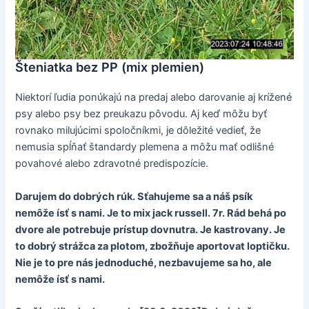
Šteniatka bez PP (mix plemien)
Niektorí ľudia ponúkajú na predaj alebo darovanie aj krížené
psy alebo psy bez preukazu pôvodu. Aj keď môžu byť
rovnako milujúcimi spoločníkmi, je dôležité vedieť, že
nemusia spĺňať štandardy plemena a môžu mať odlišné
povahové alebo zdravotné predispozície.
Darujem do dobrých rúk. Sťahujeme sa a náš psík
nemôže ísť s nami. Je to mix jack russell. 7r. Rád behá po
dvore ale potrebuje prístup dovnutra. Je kastrovany. Je
to dobrý strážca za plotom, zbožňuje aportovat loptičku.
Nie je to pre nás jednoduché, nezbavujeme sa ho, ale
nemôže ísť s nami.