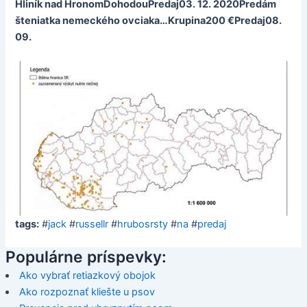
Hliník nad HronomDohodouPredaj03. 12. 2020Predám
šteniatka nemeckého ovciaka…Krupina200 €Predaj08.
09.
tags:
#
jack
#
russellr
#
hrubosrsty
#
na
#
predaj
Populárne príspevky:
Ako vybrať retiazkový obojok
Ako rozpoznať kliešte u psov