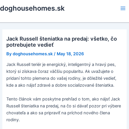
Skip
doghousehomes.sk
to
Ma
content
Me
Jack Russell šteniatka na predaj: všetko, čo
potrebujete vedieť
By
doghousehomes.sk
/
May 18, 2026
Jack Russell teriér je energický, inteligentný a hravý pes,
ktorý si získava čoraz väčšiu popularitu. Ak uvažujete o
pridaní tohto plemena do vašej rodiny, je dôležité vedieť,
kde a ako nájsť zdravé a dobre socializované šteniatka.
Tento článok vám poskytne prehľad o tom, ako nájsť Jack
Russell šteniatka na predaj, na čo si dávať pozor pri výbere
chovateľa a ako sa pripraviť na príchod nového člena
rodiny.