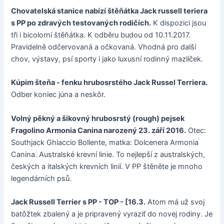
Chovatelská stanice nabízí štěňátka Jack russell teriera
s PP po zdravých testovaných rodičích.
K dispozici jsou
tři i bicolorní štěňátka. K odběru budou od 10.11.2017.
Pravidelně odčervovaná a očkovaná. Vhodná pro další
chov, výstavy, psí sporty i jako luxusní rodinný mazlíček.
Kúpim šteňa - fenku hrubosrstého Jack Russel Terriera.
Odber koniec júna a neskôr.
Volný pěkný a šikovný hrubosrstý (rough) pejsek
Fragolino Armonia Canina narozený 23. září 2016.
Otec:
Southjack Ghiaccio Bollente, matka: Dolcenera Armonia
Canina. Australské krevní linie. To nejlepší z australských,
českých a italských krevních linií. V PP štěněte je mnoho
legendárních psů.
Jack Russell Terrier s PP - TOP - [16.3.
Atom má už svoj
batôžtek zbalený a je pripravený vyraziť do novej rodiny. Je