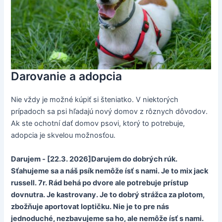
Darovanie a adopcia
Nie vždy je možné kúpiť si šteniatko. V niektorých
prípadoch sa psi hľadajú nový domov z rôznych dôvodov.
Ak ste ochotní dať domov psovi, ktorý to potrebuje,
adopcia je skvelou možnosťou.
Darujem - [22.3. 2026]Darujem do dobrých rúk.
Sťahujeme sa a náš psík nemôže ísť s nami. Je to mix jack
russell. 7r. Rád behá po dvore ale potrebuje prístup
dovnutra. Je kastrovany. Je to dobrý strážca za plotom,
zbožňuje aportovat loptičku. Nie je to pre nás
jednoduché, nezbavujeme sa ho, ale nemôže ísť s nami.