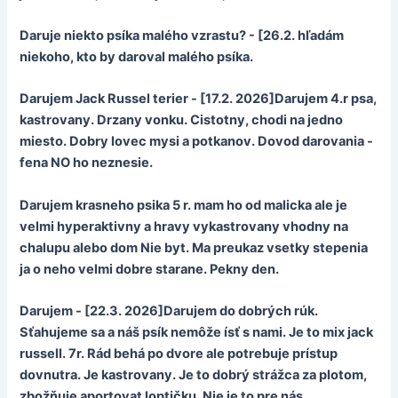
Daruje niekto psíka malého vzrastu? - [26.2. hľadám
niekoho, kto by daroval malého psíka.
Darujem Jack Russel terier - [17.2. 2026]Darujem 4.r psa,
kastrovany. Drzany vonku. Cistotny, chodi na jedno
miesto. Dobry lovec mysi a potkanov. Dovod darovania -
fena NO ho neznesie.
Darujem krasneho psika 5 r. mam ho od malicka ale je
velmi hyperaktivny a hravy vykastrovany vhodny na
chalupu alebo dom Nie byt. Ma preukaz vsetky stepenia
ja o neho velmi dobre starane. Pekny den.
Darujem - [22.3. 2026]Darujem do dobrých rúk.
Sťahujeme sa a náš psík nemôže ísť s nami. Je to mix jack
russell. 7r. Rád behá po dvore ale potrebuje prístup
dovnutra. Je kastrovany. Je to dobrý strážca za plotom,
zbožňuje aportovat loptičku. Nie je to pre nás