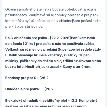
Okrem samotného šteniatka budete potrebovať aj rôzne
príslušenstvo. Zaujímavé sú aj ponuky oblečenia pre psov,
ktoré môžu byť užitočné najmä v chladnejšom počasí alebo
pre krátkosrsté jedince.
Balík oblečenia pre psíka - [22.2. 2026]Ponúkam balík
oblečenia ( 21 ks ) pre psíka u nás ho používala sučka.
Veľkosti sú rôzne no v predajni Super zoo jej sedelo vždy
L. Balík obsahuje hrubšie kabátiky, svetríky, župan,
mikinky, pláštenky do dažďa ale aj tričká s rukávom alebo
bez na leto. Nosil ich jack russel krížený s teriérom.
Bandany pre psa S - [26.2.
Oblečenie pre psika L - [26.2.
Elektrický ohradník -neviditeľný plot - [3.2. Kompletný
systém na zabezpečenie pohybu psa v určenom