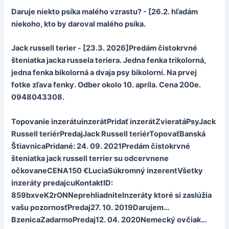
Daruje niekto psíka malého vzrastu? - [26.2. hľadám
niekoho, kto by daroval malého psíka.
Jack russell terier - [23.3. 2026]Predám čistokrvné
šteniatka jacka russela teriera. Jedna fenka trikolorná,
jedna fenka bikolorná a dvaja psy bikolorní. Na prvej
fotke zľava fenky. Odber okolo 10. apríla. Cena 200e.
0948043308.
Topovanie inzerátuinzerátPridať inzerátZvieratáPsyJack
Russell teriérPredajJack Russell teriérTopovaťBanská
ŠtiavnicaPridané: 24. 09. 2021Predám čistokrvné
šteniatka jack russell terrier su odcervnene
očkovaneCENA150 €LuciaSúkromný inzerentVšetky
inzeráty predajcuKontaktID:
859bxveK2rONNeprehliadniteInzeráty ktoré si zaslúžia
vašu pozornosťPredaj27. 10. 2019Darujem…
BzenicaZadarmoPredaj12. 04. 2020Nemecký ovčiak…