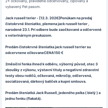
2× očkovaný, pravidelne odčervovaný, čipovaný a
vybavený Pet pasom.
Jack russell terier - [12.3. 2026]Ponúkam na predaj
čistokrvné šteniatko, plemena jack russell terier ,
narodené 23.1. Pri odbere bude zaočkované a odčervené
s veterinárnym preukazom.
Predám čistokrvné šteniatka jack russell terrier su
odcervnene očkovaneCENA150 €
2měsíční fenka ihned k odběru, výborný původ, otec 3
zkoušky z výkonu, výstavní tituly a negativní zdravotní
testy obou rodičů, očkovaná, mikročip, odčervená,
socializovaná, dárkový balíček a kupní smlouva.
Predám šteniatká Jack Russell, jedeného psíka ( bielý ) a
jednu fenku (flakatá).