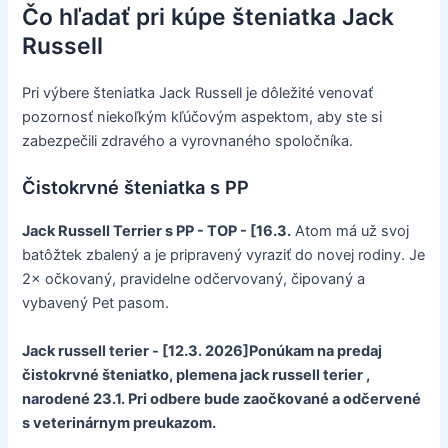
Čo hľadať pri kúpe šteniatka Jack
Russell
Pri výbere šteniatka Jack Russell je dôležité venovať
pozornosť niekoľkým kľúčovým aspektom, aby ste si
zabezpečili zdravého a vyrovnaného spoločníka.
Čistokrvné šteniatka s PP
Jack Russell Terrier s PP - TOP - [16.3.
Atom má už svoj
batôžtek zbalený a je pripravený vyraziť do novej rodiny. Je
2× očkovaný, pravidelne odčervovaný, čipovaný a
vybavený Pet pasom.
Jack russell terier - [12.3. 2026]Ponúkam na predaj
čistokrvné šteniatko, plemena jack russell terier ,
narodené 23.1. Pri odbere bude zaočkované a odčervené
s veterinárnym preukazom.