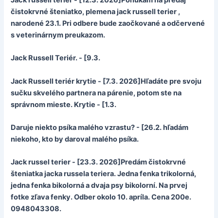
Jack russell terier - [12.3. 2026]Ponúkam na predaj
čistokrvné šteniatko, plemena jack russell terier ,
narodené 23.1. Pri odbere bude zaočkované a odčervené
s veterinárnym preukazom.
Jack Russell Teriér. - [9.3.
Jack Russell teriér krytie - [7.3. 2026]Hľadáte pre svoju
sučku skvelého partnera na párenie, potom ste na
správnom mieste. Krytie - [1.3.
Daruje niekto psíka malého vzrastu? - [26.2. hľadám
niekoho, kto by daroval malého psíka.
Jack russel terier - [23.3. 2026]Predám čistokrvné
šteniatka jacka russela teriera. Jedna fenka trikolorná,
jedna fenka bikolorná a dvaja psy bikolorní. Na prvej
fotke zľava fenky. Odber okolo 10. apríla. Cena 200e.
0948043308.