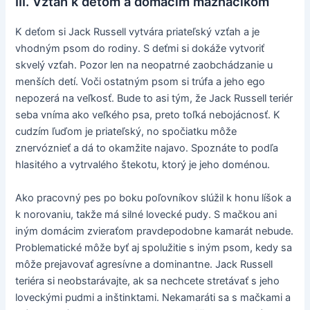
III. Vzťah k deťom a domácim maznáčikom
K deťom si Jack Russell vytvára priateľský vzťah a je
vhodným psom do rodiny. S deťmi si dokáže vytvoriť
skvelý vzťah. Pozor len na neopatrné zaobchádzanie u
menších detí. Voči ostatným psom si trúfa a jeho ego
nepozerá na veľkosť. Bude to asi tým, že Jack Russell teriér
seba vníma ako veľkého psa, preto toľká nebojácnosť. K
cudzím ľuďom je priateľský, no spočiatku môže
znervóznieť a dá to okamžite najavo. Spoznáte to podľa
hlasitého a vytrvalého štekotu, ktorý je jeho doménou.
Ako pracovný pes po boku poľovníkov slúžil k honu líšok a
k norovaniu, takže má silné lovecké pudy. S mačkou ani
iným domácim zvieraťom pravdepodobne kamarát nebude.
Problematické môže byť aj spolužitie s iným psom, kedy sa
môže prejavovať agresívne a dominantne. Jack Russell
teriéra si neobstarávajte, ak sa nechcete stretávať s jeho
loveckými pudmi a inštinktami. Nekamaráti sa s mačkami a