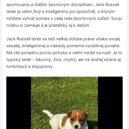
aportovaniu a ďalším športovým disciplínam. Jack Russell
teriér je veľmi živý a inteligentný psí spoločník, s ktorým
môžete vyhrať poháre v celej rade športových súťaží. Svoju
rodinu si zamiluje a je priateľský aj k deťom.
Jack Russell teriér sa teší veľkej obľube práve vďaka svojej
veselej, inteligentnej a niekedy pomerne osobitnej povahe.
Má rád poriadnu porciu pohybu a veľmi nerád sa nudí. Je to
typický teriér - šikovný, živý, chytrý, ale na druhej strane aj
tvrdohlavý a impulzívny.