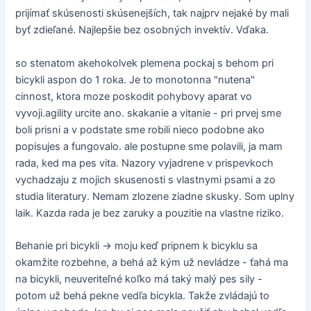
prijímať skúsenosti skúsenejších, tak najprv nejaké by mali
byť zdieľané. Najlepšie bez osobných invektív. Vďaka.
so stenatom akehokolvek plemena pockaj s behom pri
bicykli aspon do 1 roka. Je to monotonna "nutena"
cinnost, ktora moze poskodit pohybovy aparat vo
vyvoji.agility urcite ano. skakanie a vitanie - pri prvej sme
boli prisni a v podstate sme robili nieco podobne ako
popisujes a fungovalo. ale postupne sme polavili, ja mam
rada, ked ma pes vita. Nazory vyjadrene v prispevkoch
vychadzaju z mojich skusenosti s vlastnymi psami a zo
studia literatury. Nemam zlozene ziadne skusky. Som uplny
laik. Kazda rada je bez zaruky a pouzitie na vlastne riziko.
Behanie pri bicykli -> moju keď pripnem k bicyklu sa
okamžite rozbehne, a behá až kým už nevládze - ťahá ma
na bicykli, neuveriteľné koľko má taký malý pes sily -
potom už behá pekne vedľa bicykla. Takže zvládajú to