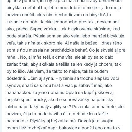
úplne v pohode, len by si psa mala naučiť aby behal vedľa
bicykla a neťahal ho, lebo moc dobré to nie je - ja to moju
neviem naučiť tak s ním nechodievam na bicykli.A to
kúsanie do nôh, Jackie jednoducho prestala, neviem ani
ako, prečo. Super, vďaka - tak bicyklovanie skúsime, keď
bude staršia. Pýtala som sa ako veľa. lebo manžel bicykluje
veľa, tak s ním tak skoro nie. Aj naša je bežec - dnes ráno
som s ňou musela na prechádzke behať. Čo je skvelé aj pre
mňa... No, aj mňa teší, ak ma víta, ale ak by sa to dalo
zariadiť tak, aby skákala a tešila sa len kedy ja chcem, tak
by to išlo. Ale viem, že takto to nejde, takže budem
dôsledná. Učím aj syna. Hryzenie sa trochu zlepšilo voči
synovi, snaží sa s ňou hrať a viac ju zabaviť ináč, ako
naháňačkou za jeho nohami. Oplatí sa kúpiť psíkovi aj
nejaké špeci hračky, ako tie schovávačky na pamlsky,
alebo napr. taký malý agility set? Pozerala som na nete, ale
neviem, či ju to bude baviť a či to nebude len ďalšie
haraburdie. Plyšáky aj hrýzatka má. Dovoľujete svojim
psom tiež rozhrýzať napr. bukovice a pod? Lebo ona to v