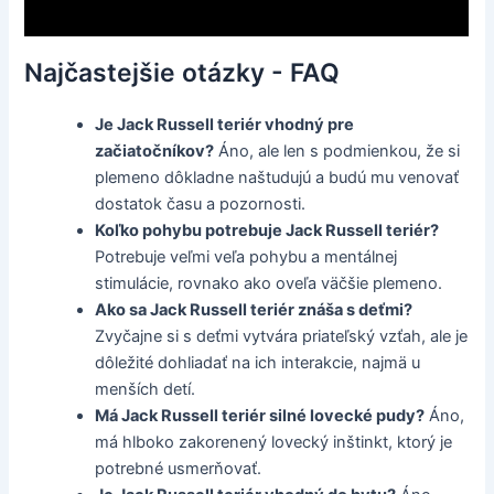
Najčastejšie otázky - FAQ
Je Jack Russell teriér vhodný pre
začiatočníkov?
Áno, ale len s podmienkou, že si
plemeno dôkladne naštudujú a budú mu venovať
dostatok času a pozornosti.
Koľko pohybu potrebuje Jack Russell teriér?
Potrebuje veľmi veľa pohybu a mentálnej
stimulácie, rovnako ako oveľa väčšie plemeno.
Ako sa Jack Russell teriér znáša s deťmi?
Zvyčajne si s deťmi vytvára priateľský vzťah, ale je
dôležité dohliadať na ich interakcie, najmä u
menších detí.
Má Jack Russell teriér silné lovecké pudy?
Áno,
má hlboko zakorenený lovecký inštinkt, ktorý je
potrebné usmerňovať.