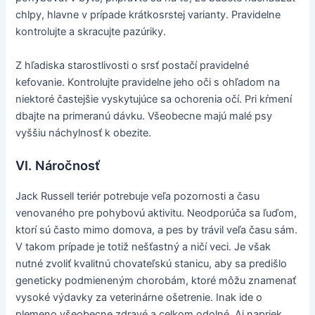
chlpy, hlavne v prípade krátkosrstej varianty. Pravidelne
kontrolujte a skracujte pazúriky.
Z hľadiska starostlivosti o srsť postačí pravidelné
kefovanie. Kontrolujte pravidelne jeho oči s ohľadom na
niektoré častejšie vyskytujúce sa ochorenia očí. Pri kŕmení
dbajte na primeranú dávku. Všeobecne majú malé psy
vyššiu náchylnosť k obezite.
VI. Náročnosť
Jack Russell teriér potrebuje veľa pozornosti a času
venovaného pre pohybovú aktivitu. Neodporúča sa ľuďom,
ktorí sú často mimo domova, a pes by trávil veľa času sám.
V takom prípade je totiž nešťastný a ničí veci. Je však
nutné zvoliť kvalitnú chovateľskú stanicu, aby sa predišlo
geneticky podmieneným chorobám, ktoré môžu znamenať
vysoké výdavky za veterinárne ošetrenie. Inak ide o
plemeno všeobecne zdravé a celkom odolné. Aj napriek