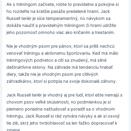
Ak s tréningom začnete, robte to pravidelne a pokojne si
ho rozdeľte na kratšie pasáže predelené hrami. Jack
Russell teriér je síce temperamentný, no návykom sa
dokáže naučiť a pravidelným tréningom či hrami udržíte
jeho pozornosť omnoho viac ako kričaním a trestaním.
Nie je vhodným psom pre pánov, ktorí sa príliš nechcú
venovať tréningu a aktívnemu športovaniu. Keď má málo
tréningových podnetov a cíti sa znudený, má silné
deštruktívne sklony. Na záhrade má tendenciu hrabať
diery, takže nie je vhodným psom pre citlivých
záhradkárov, ktorí si potrpia na svoje dokonalé záhony.
Jack Russell teriér je vhodný aj pre ľudí, ktorí ešte nemajú s
chovom psov veľké skúsenosti, no podmienkou je si
plemeno poriadne naštudovať a poradiť sa o vhodnom
tréningu. Jack Russell si rád vytvára návyky a ak si osvojí
tie zlé, skrz jeho tvrdohlavosť sa len ťažko dopracovať k
zmene.