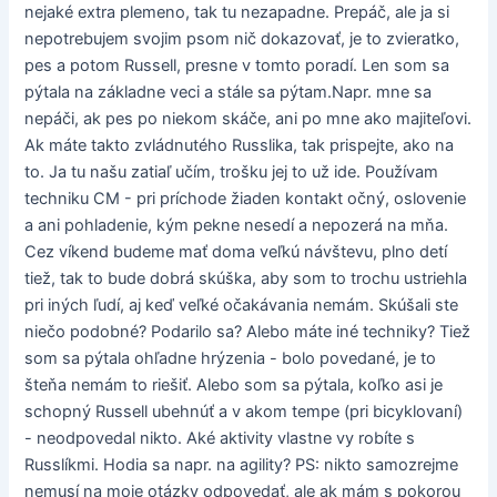
nejaké extra plemeno, tak tu nezapadne. Prepáč, ale ja si
nepotrebujem svojim psom nič dokazovať, je to zvieratko,
pes a potom Russell, presne v tomto poradí. Len som sa
pýtala na základne veci a stále sa pýtam.Napr. mne sa
nepáči, ak pes po niekom skáče, ani po mne ako majiteľovi.
Ak máte takto zvládnutého Russlika, tak prispejte, ako na
to. Ja tu našu zatiaľ učím, trošku jej to už ide. Používam
techniku CM - pri príchode žiaden kontakt očný, oslovenie
a ani pohladenie, kým pekne nesedí a nepozerá na mňa.
Cez víkend budeme mať doma veľkú návštevu, plno detí
tiež, tak to bude dobrá skúška, aby som to trochu ustriehla
pri iných ľudí, aj keď veľké očakávania nemám. Skúšali ste
niečo podobné? Podarilo sa? Alebo máte iné techniky? Tiež
som sa pýtala ohľadne hrýzenia - bolo povedané, je to
šteňa nemám to riešiť. Alebo som sa pýtala, koľko asi je
schopný Russell ubehnúť a v akom tempe (pri bicyklovaní)
- neodpovedal nikto. Aké aktivity vlastne vy robíte s
Russlíkmi. Hodia sa napr. na agility? PS: nikto samozrejme
nemusí na moje otázky odpovedať, ale ak mám s pokorou