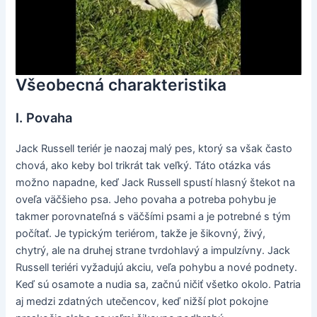
Všeobecná charakteristika
I. Povaha
Jack Russell teriér je naozaj malý pes, ktorý sa však často
chová, ako keby bol trikrát tak veľký. Táto otázka vás
možno napadne, keď Jack Russell spustí hlasný štekot na
oveľa väčšieho psa. Jeho povaha a potreba pohybu je
takmer porovnateľná s väčšími psami a je potrebné s tým
počítať. Je typickým teriérom, takže je šikovný, živý,
chytrý, ale na druhej strane tvrdohlavý a impulzívny. Jack
Russell teriéri vyžadujú akciu, veľa pohybu a nové podnety.
Keď sú osamote a nudia sa, začnú ničiť všetko okolo. Patria
aj medzi zdatných utečencov, keď nižší plot pokojne