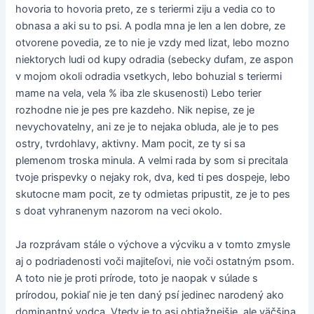
hovoria to hovoria preto, ze s teriermi ziju a vedia co to
obnasa a aki su to psi. A podla mna je len a len dobre, ze
otvorene povedia, ze to nie je vzdy med lizat, lebo mozno
niektorych ludi od kupy odradia (sebecky dufam, ze aspon
v mojom okoli odradia vsetkych, lebo bohuzial s teriermi
mame na vela, vela % iba zle skusenosti) Lebo terier
rozhodne nie je pes pre kazdeho. Nik nepise, ze je
nevychovatelny, ani ze je to nejaka obluda, ale je to pes
ostry, tvrdohlavy, aktivny. Mam pocit, ze ty si sa
plemenom troska minula. A velmi rada by som si precitala
tvoje prispevky o nejaky rok, dva, ked ti pes dospeje, lebo
skutocne mam pocit, ze ty odmietas pripustit, ze je to pes
s doat vyhranenym nazorom na veci okolo.
Ja rozprávam stále o výchove a výcviku a v tomto zmysle
aj o podriadenosti voči majiteľovi, nie voči ostatným psom.
A toto nie je proti prírode, toto je naopak v súlade s
prírodou, pokiaľ nie je ten daný psí jedinec narodený ako
dominantný vodca. Vtedy je to asi obtiažnejšie, ale väčšina