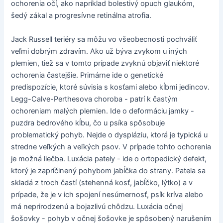
ochorenia očí, ako napríklad bolestivý opuch glaukóm,
šedý zákal a progresívne retinálna atrofia.
Jack Russell teriéry sa môžu vo všeobecnosti pochváliť
veľmi dobrým zdravím. Ako už býva zvykom u iných
plemien, tiež sa v tomto prípade zvyknú objaviť niektoré
ochorenia častejšie. Primárne ide o genetické
predispozície, ktoré súvisia s kosťami alebo kĺbmi jedincov.
Legg-Calve-Perthesova choroba - patrí k častým
ochoreniam malých plemien. Ide o deformáciu jamky -
puzdra bedrového kĺbu, čo u psíka spôsobuje
problematický pohyb. Nejde o dyspláziu, ktorá je typická u
stredne veľkých a veľkých psov. V prípade tohto ochorenia
je možná liečba. Luxácia pately - ide o ortopedický defekt,
ktorý je zapríčinený pohybom jabĺčka do strany. Patela sa
skladá z troch častí (stehenná kosť, jabĺčko, lýtko) a v
prípade, že je v ich spojení nesúmernosť, psík kríva alebo
má neprirodzenú a bojazlivú chôdzu. Luxácia očnej
šošovky - pohyb v očnej šošovke je spôsobený narušením