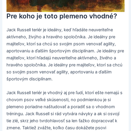
Pre koho je toto plemeno vhodné?
Jack Russell teriér je ideálny, keď hľadáte neuveriteľne
aktívneho, živýho a hravého spoločníka. Je ideálny pre
majiteľov, ktorí sa chcú so svojim psom venovať agility,
aportovaniu a ďalším športovým disciplínam. Je ideálny pre
majiteľov, ktorí hľadajú neuveriteľne aktívneho, živého a
hravého spoločníka. Je ideálny pre majiteľov, ktorí sa chcú
so svojim psom venovať agility, aportovaniu a ďalším
športovým disciplínam.
Jack Russell teriér je vhodný aj pre ľudí, ktorí ešte nemajú s
chovom psov veľké skúsenosti, no podmienkou je si
plemeno poriadne naštudovať a poradiť sa o vhodnom
tréningu. Jack Russell si rád vytvára návyky a ak si osvojí
tie zlé, skrz jeho tvrdohlavosť sa len ťažko dopracovať k
zmene. Taktiež zvážte, koľko času dokážete psovi