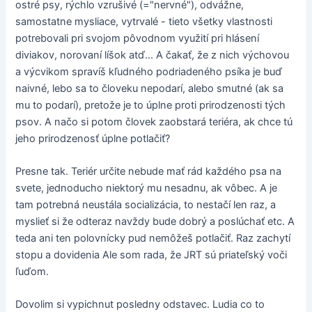
ostré psy, rýchlo vzrušivé (="nervné"), odvážne,
samostatne mysliace, vytrvalé - tieto všetky vlastnosti
potrebovali pri svojom pôvodnom využití pri hlásení
diviakov, norovaní líšok atď... A čakať, že z nich výchovou
a výcvikom spravíš kľudného podriadeného psíka je buď
naivné, lebo sa to človeku nepodarí, alebo smutné (ak sa
mu to podarí), pretože je to úplne proti prirodzenosti tých
psov. A načo si potom človek zaobstará teriéra, ak chce tú
jeho prirodzenosť úplne potlačiť?
Presne tak. Teriér určite nebude mať rád každého psa na
svete, jednoducho niektorý mu nesadnu, ak vôbec. A je
tam potrebná neustála socializácia, to nestačí len raz, a
myslieť si že odteraz navždy bude dobrý a poslúchať etc. A
teda ani ten polovnícky pud nemôžeš potlačiť. Raz zachytí
stopu a dovidenia Ale som rada, že JRT sú priateľský voči
ľuďom.
Dovolim si vypichnut posledny odstavec. Ludia co to