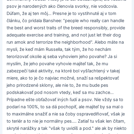
psov je narodených ako členovia svorky, nie vodcovia.
Dúfam, že aj ten môj... Presne je to vystihnuté aj v tom
článku, čo pridala Banshee: "people who really can handle
the best and worst traits of the breed responsibly, provide
adequate exercise and training, and not just let their dog
run amok and terrorize the neighborhood". Alebo máte na
mysli, že keď mám Russella, tak tým, že ho nechám
terorizovať okolie aj seba vyhoviem jeho povahe? Ja si
myslím, že jeho povahe vyhovie majiteľ tak, že mu
zabezpečí také aktivity, na ktoré bol vyšľachtený v takej
miere, ako to je čo najviac možné, snaží sa rešpektovať
jeho prirodzené sklony, ale nie to, že mu bude pes
podskakovať pod nosom vtedy, keď sa mu zachce...
Prípadne ešte obťažovať iných ľudí a psov. Nie vždy sa to
podarí na 100%, to sa dá pochopiť, ale majiteľ by sa mal o
to maximálne snažiť a nie sa čoby ospravedlňovať, však je
to teriér a to nie je normálny pes.... Zatiaľ tu však len čítam,
skryté narážky a tak "však ty uvidíš a pod." ale ak by niekto