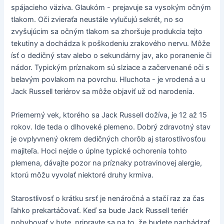
spájacieho väziva. Glaukóm - prejavuje sa vysokým očným
tlakom. Oči zvieraťa neustále vylučujú sekrét, no so
zvyšujúcim sa očným tlakom sa zhoršuje produkcia tejto
tekutiny a dochádza k poškodeniu zrakového nervu. Môže
ísť o dedičný stav alebo o sekundárny jav, ako poranenie či
nádor. Typickým príznakom sú slziace a začervenané oči s
belavým povlakom na povrchu. Hluchota - je vrodená a u
Jack Russell teriérov sa môže objaviť už od narodenia.
Priemerný vek, ktorého sa Jack Russell dožíva, je 12 až 15
rokov. Ide teda o dlhoveké plemeno. Dobrý zdravotný stav
je ovplyvnený okrem dedičných chorôb aj starostlivosťou
majiteľa. Hoci nejde o úplne typické ochorenia tohto
plemena, dávajte pozor na príznaky potravinovej alergie,
ktorú môžu vyvolať niektoré druhy krmiva.
Starostlivosť o krátku srsť je nenáročná a stačí raz za čas
ľahko prekartáčovať. Keď sa bude Jack Russell teriér
pohybovať v byte, pripravte sa na to, že budete nachádzať