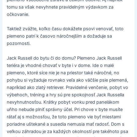
tomu sa však nevyhnete pravidelným výdavkom za
očkovanie.
Taktiež zvážte, koľko času dokážete psovi venovať, toto
plemeno patrí k časovo náročnejším a dožaduje sa
pozornosti.
Jack Russell do bytu či do domu? Plemeno Jack Russell
teriéra je vhodné chovať v byte i v dome. Ide o malé
plemeno, ktoré síce nie je na priestor také náročné, no
pohybu si vyžaduje rovnako veľa ako väčšie psie plemená,
napríklad ako zlatý retriever. Pravidelné venčenie, pobyt vo
výbehoch, tréning a hry sú pre spokojnosť Jack Russella
nevyhnutnosťou. Krátky pobyt vonku pred panelákom
uňho nebude plniť správny účel. Pri chove v byte musíte
rátať aj s možnosťou, že toto plemeno vie byť miestami
poriadne uštekané a susedia nemusia mať radosť. Dom s
veľkou záhradou je za každých okolností pre takéhoto psa