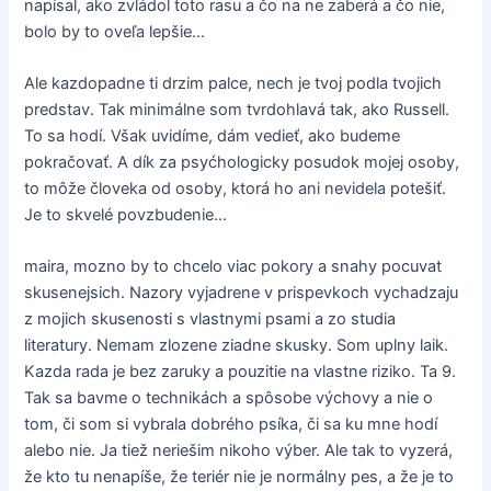
napísal, ako zvládol toto rasu a čo na ne zaberá a čo nie,
bolo by to oveľa lepšie...
Ale kazdopadne ti drzim palce, nech je tvoj podla tvojich
predstav. Tak minimálne som tvrdohlavá tak, ako Russell.
To sa hodí. Však uvidíme, dám vedieť, ako budeme
pokračovať. A dík za psyćhologicky posudok mojej osoby,
to môže človeka od osoby, ktorá ho ani nevidela potešiť.
Je to skvelé povzbudenie...
maira, mozno by to chcelo viac pokory a snahy pocuvat
skusenejsich. Nazory vyjadrene v prispevkoch vychadzaju
z mojich skusenosti s vlastnymi psami a zo studia
literatury. Nemam zlozene ziadne skusky. Som uplny laik.
Kazda rada je bez zaruky a pouzitie na vlastne riziko. Ta 9.
Tak sa bavme o technikách a spôsobe výchovy a nie o
tom, či som si vybrala dobrého psíka, či sa ku mne hodí
alebo nie. Ja tiež neriešim nikoho výber. Ale tak to vyzerá,
že kto tu nenapíše, že teriér nie je normálny pes, a že je to