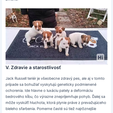
V. Zdravie a starostlivosť
Jack Russell teriér je všeobecne zdravý pes, ale aj v tomto
prípade sa bohužiaľ vyskytujú geneticky podmienené
ochorenia. Ide hlavne o luxáciu pately a deformáciu
bedrového kĺbu, čo výrazne znepríjemňuje pohyb. Ďalej sa
môže vyskúťť hluchota, ktorá plynie práve z prevažujúceho
bieleho sfarbenia. Pomerne časté sú tiež najrôznejšie