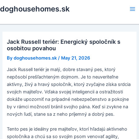
Skip
doghousehomes.sk
to
Ma
content
Me
Jack Russell teriér: Energický spoločník s
osobitou povahou
By
doghousehomes.sk
/
May 21, 2026
Jack Russell teriér je malý, dobre stavaný pes, ktorý
nepôsobí prešľachteným dojmom. Je to neuveriteľne
aktívny, živý a hravý spoločník, ktorý zvyčajne získa srdcia
svojich majiteľov. Vďaka svojej inteligencii a ostražitosti
dokáže upozorniť na prípadné nebezpečenstvo a pokojne
by v rámci možností bránil svojho pána. Keď si zvykne na
nových ľudí, stane sa z neho príjemný a dobrý pes.
Tento pes je ideálny pre majiteľov, ktorí hľadajú aktívneho
spoločníka a chcú sa so svojím psom venovať agility,