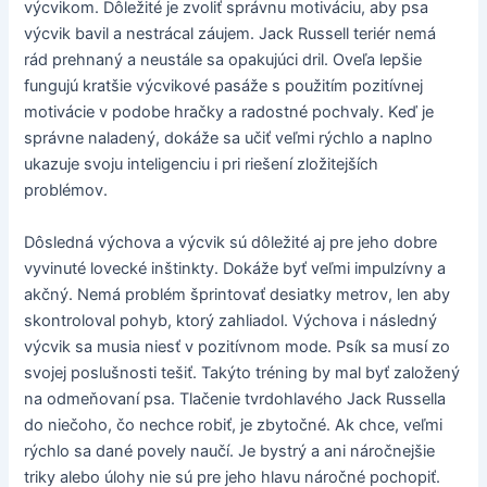
výcvikom. Dôležité je zvoliť správnu motiváciu, aby psa
výcvik bavil a nestrácal záujem. Jack Russell teriér nemá
rád prehnaný a neustále sa opakujúci dril. Oveľa lepšie
fungujú kratšie výcvikové pasáže s použitím pozitívnej
motivácie v podobe hračky a radostné pochvaly. Keď je
správne naladený, dokáže sa učiť veľmi rýchlo a naplno
ukazuje svoju inteligenciu i pri riešení zložitejších
problémov.
Dôsledná výchova a výcvik sú dôležité aj pre jeho dobre
vyvinuté lovecké inštinkty. Dokáže byť veľmi impulzívny a
akčný. Nemá problém šprintovať desiatky metrov, len aby
skontroloval pohyb, ktorý zahliadol. Výchova i následný
výcvik sa musia niesť v pozitívnom mode. Psík sa musí zo
svojej poslušnosti tešiť. Takýto tréning by mal byť založený
na odmeňovaní psa. Tlačenie tvrdohlavého Jack Russella
do niečoho, čo nechce robiť, je zbytočné. Ak chce, veľmi
rýchlo sa dané povely naučí. Je bystrý a ani náročnejšie
triky alebo úlohy nie sú pre jeho hlavu náročné pochopiť.