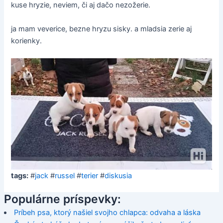
kuse hryzie, neviem, či aj dačo nezožerie.
ja mam veverice, bezne hryzu sisky. a mladsia zerie aj
korienky.
tags:
#
jack
#
russel
#
terier
#
diskusia
Populárne príspevky:
Príbeh psa, ktorý našiel svojho chlapca: odvaha a láska