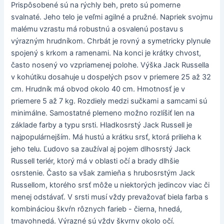
Prispôsobené sú na rýchly beh, preto sú pomerne
svalnaté. Jeho telo je veľmi agilné a pružné. Napriek svojmu
malému vzrastu má robustnú a osvalenú postavu s
výrazným hrudníkom. Chrbát je rovný a symetricky plynule
spojený s krkom a ramenami. Na konci je krátky chvost,
často nosený vo vzpriamenej polohe. Výška Jack Russella
v kohútiku dosahuje u dospelých psov v priemere 25 až 32
cm. Hrudník má obvod okolo 40 cm. Hmotnosť je v
priemere 5 až 7 kg. Rozdiely medzi sučkami a samcami sú
minimálne. Samostatné plemeno možno rozlíšiť len na
základe farby a typu srsti. Hladkosrstý Jack Russell je
najpopulárnejším. Má hustú a krátku srsť, ktorá prilieha k
jeho telu. Ľudovo sa zaužíval aj pojem dlhosrstý Jack
Russell teriér, ktorý má v oblasti očí a brady dlhšie
osrstenie. Často sa však zamieňa s hrubosrstým Jack
Russellom, ktorého srsť môže u niektorých jedincov viac či
menej odstávať. V srsti musí vždy prevažovať biela farba s
kombináciou škvŕn rôznych farieb - čierna, hnedá,
tmavohnedá. Výrazné sú vždy škvrny okolo očí.