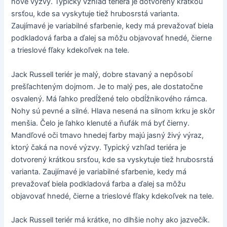
nové výzvy. Typický vzhľad teriéra je dotvorený krátkou
srsťou, kde sa vyskytuje tiež hrubosrstá varianta.
Zaujímavé je variabilné sfarbenie, kedy má prevažovať biela
podkladová farba a ďalej sa môžu objavovať hnedé, čierne
a trieslové fľaky kdekoľvek na tele.
Jack Russell teriér je malý, dobre stavaný a nepôsobí
prešľachteným dojmom. Je to malý pes, ale dostatočne
osvalený. Má ľahko predĺžené telo obdĺžnikového rámca.
Nohy sú pevné a silné. Hlava nesená na silnom krku je skôr
menšia. Čelo je ľahko klenuté a ňufák má byť čierny.
Mandľové oči tmavo hnedej farby majú jasný živý výraz,
ktorý čaká na nové výzvy. Typický vzhľad teriéra je
dotvorený krátkou srsťou, kde sa vyskytuje tiež hrubosrstá
varianta. Zaujímavé je variabilné sfarbenie, kedy má
prevažovať biela podkladová farba a ďalej sa môžu
objavovať hnedé, čierne a trieslové fľaky kdekoľvek na tele.
Jack Russell teriér má krátke, no dlhšie nohy ako jazvečík.