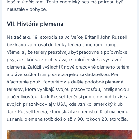
lepším útočiskom. Tento energický pes má potrebu byť
neustále v pohybe.
VII. História plemena
Na začiatku 19. storočia sa vo Veľkej Británii John Russell
bezhlavo zamiloval do fenky teriéra s menom Trump.
Všímal si, že teriéry prestávajú byť pracovné a poľovnícke
psy, ale skôr sa z nich stávajú spoločenské a výstavné
plemená. Zatúžil vyšľachtiť nové pracovné plemeno teriéra
a práve sučka Trump sa stala jeho zakladateľkou. Pre
šľachtenie použil foxteriérov a ďalšie podobné plemená
teriérov, ktorá vynikajú svojou pracovitosťou, inteligenciou
a učenlivosťou. Jack Russell teriér si pomerne rýchlo získal
svojich priaznivcov aj v USA, kde vznikol americký klub
Jack Russell teriéra, ktorý slúžil ako register. K oficiálnemu
uznaniu plemena totiž došlo až v 90. rokoch 20. storočia.