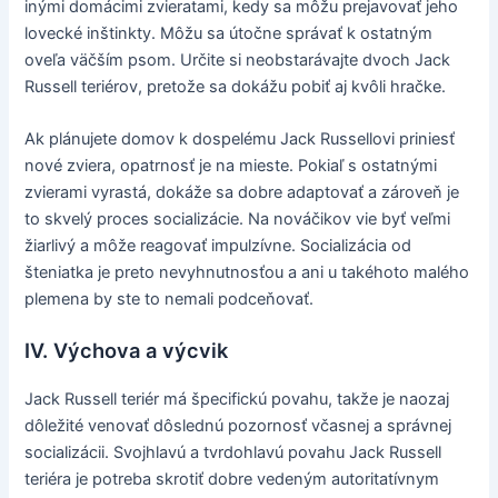
inými domácimi zvieratami, kedy sa môžu prejavovať jeho
lovecké inštinkty. Môžu sa útočne správať k ostatným
oveľa väčším psom. Určite si neobstarávajte dvoch Jack
Russell teriérov, pretože sa dokážu pobiť aj kvôli hračke.
Ak plánujete domov k dospelému Jack Russellovi priniesť
nové zviera, opatrnosť je na mieste. Pokiaľ s ostatnými
zvierami vyrastá, dokáže sa dobre adaptovať a zároveň je
to skvelý proces socializácie. Na nováčikov vie byť veľmi
žiarlivý a môže reagovať impulzívne. Socializácia od
šteniatka je preto nevyhnutnosťou a ani u takéhoto malého
plemena by ste to nemali podceňovať.
IV. Výchova a výcvik
Jack Russell teriér má špecifickú povahu, takže je naozaj
dôležité venovať dôslednú pozornosť včasnej a správnej
socializácii. Svojhlavú a tvrdohlavú povahu Jack Russell
teriéra je potreba skrotiť dobre vedeným autoritatívnym