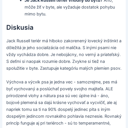
Je Jack Russell teriér vhodný do bytu?
Áno,
môže žiť v byte, ale vyžaduje dostatok pohybu
mimo bytu.
Diskusia
Jack Russell teriér má hlboko zakorenený lovecký inštinkt a
dôležitá je jeho socializácia od malička. S inými psami nie
vždy vychádza dobre. Je nebojácny, no verný a priateľský.
S deťmi si naopak rozumie dobre. Zvykne si tiež na
spolužitie v byte. Zastupuje kategóriu malých plemien psov.
Výchova a výcvik psa je jedna vec - samozrejme, pes má
byť vychovaný a poslúchať povely svojho majiteľa. ALE
prirodzené vlohy a nátura psa sú vec úplne iná - áno,
bojové plemená sa dajú krásne vychovať a vycvičiť, ale aj
napriek tomu sa ti na 90% dospelý jedinec pita s iným
dospelým jedincom rovnakého pohlavia neznesie. Rovnaký
princíp funguje aj pri teriéroch - sú to temperamentné,