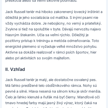
preskočia alebo sa veľmi šikovne podhrabú.
Jack Russell teriér má hlboko zakorenený lovecký inštinkt a
dôležitá je jeho socializácia od malička. S inými psami nie
vždy vychádza dobre. Je nebojácny, no verný a priateľský.
Zvykne si tiež na spolužitie v byte. Dávajú nervozitu najavo
hlasným štekaním. Učia sa veľmi rýchlo. Dôležitý je
pozitívny prístup k tréningu a metóda odmeňovania. Toto
energické plemeno si vyžaduje veľké množstvo pohybu.
Aktívne sa dokáže realizovať v rámci psích športov, hier
alebo pri aktivitách so svojím majiteľom.
II. Vzhľad
Jack Russell teriér je malý, ale dostatočne osvalený pes.
Má ľahko predĺžené telo obdĺžnikového rámca. Nohy sú
pevné a silné. Hlava nesená na silnom krku je skôr menšia.
Čelo je ľahko klenuté a ňufák má byť čierny. Mandľové oči
tmavo hnedej farby majú jasný živý výraz, ktorý čaká na