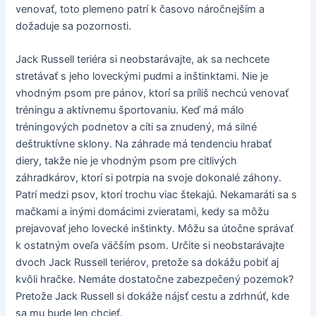
venovať, toto plemeno patrí k časovo náročnejším a
dožaduje sa pozornosti.
Jack Russell teriéra si neobstarávajte, ak sa nechcete
stretávať s jeho loveckými pudmi a inštinktami. Nie je
vhodným psom pre pánov, ktorí sa príliš nechcú venovať
tréningu a aktívnemu športovaniu. Keď má málo
tréningových podnetov a cíti sa znudený, má silné
deštruktívne sklony. Na záhrade má tendenciu hrabať
diery, takže nie je vhodným psom pre citlivých
záhradkárov, ktorí si potrpia na svoje dokonalé záhony.
Patrí medzi psov, ktorí trochu viac štekajú. Nekamaráti sa s
mačkami a inými domácimi zvieratami, kedy sa môžu
prejavovať jeho lovecké inštinkty. Môžu sa útočne správať
k ostatným oveľa väčším psom. Určite si neobstarávajte
dvoch Jack Russell teriérov, pretože sa dokážu pobiť aj
kvôli hračke. Nemáte dostatočne zabezpečený pozemok?
Pretože Jack Russell si dokáže nájsť cestu a zdrhnúť, kde
sa mu bude len chcieť.