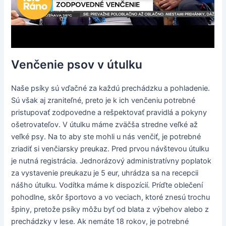
Venčenie psov v útulku
Naše psíky sú vďačné za každú prechádzku a pohladenie.
Sú však aj zraniteľné, preto je k ich venčeniu potrebné
pristupovať zodpovedne a rešpektovať pravidlá a pokyny
ošetrovateľov. V útulku máme zväčša stredne veľké až
veľké psy. Na to aby ste mohli u nás venčiť, je potrebné
zriadiť si venčiarsky preukaz. Pred prvou návštevou útulku
je nutná registrácia. Jednorázový administratívny poplatok
za vystavenie preukazu je 5 eur, uhrádza sa na recepcii
nášho útulku. Vodítka máme k dispozícií. Príďte oblečení
pohodlne, skôr športovo a vo veciach, ktoré znesú trochu
špiny, pretože psíky môžu byť od blata z výbehov alebo z
prechádzky v lese. Ak nemáte 18 rokov, je potrebné