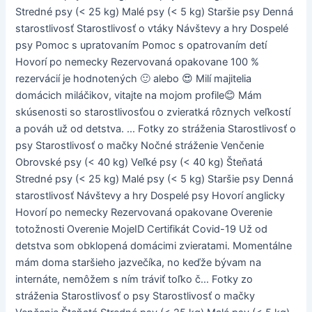
Stredné psy (< 25 kg) Malé psy (< 5 kg) Staršie psy Denná
starostlivosť Starostlivosť o vtáky Návštevy a hry Dospelé
psy Pomoc s upratovaním Pomoc s opatrovaním detí
Hovorí po nemecky Rezervovaná opakovane 100 %
rezervácií je hodnotených 🙂 alebo 😍 Milí majitelia
domácich miláčikov, vitajte na mojom profile😊 Mám
skúsenosti so starostlivosťou o zvieratká rôznych veľkostí
a pováh už od detstva. ... Fotky zo stráženia Starostlivosť o
psy Starostlivosť o mačky Nočné stráženie Venčenie
Obrovské psy (< 40 kg) Veľké psy (< 40 kg) Šteňatá
Stredné psy (< 25 kg) Malé psy (< 5 kg) Staršie psy Denná
starostlivosť Návštevy a hry Dospelé psy Hovorí anglicky
Hovorí po nemecky Rezervovaná opakovane Overenie
totožnosti Overenie MojeID Certifikát Covid-19 Už od
detstva som obklopená domácimi zvieratami. Momentálne
mám doma staršieho jazvečíka, no keďže bývam na
internáte, nemôžem s ním tráviť toľko č... Fotky zo
stráženia Starostlivosť o psy Starostlivosť o mačky