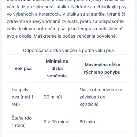
vám k dispozícií v areáli útulku. Nekŕmte a nehladkajte psy
vo výbehoch a kotercoch. V útulku sú aj staršie, týrané či
zdravotne znevýhodnené zvieratá, preto sa prispôsobte
individuálnym potrebám psa, jeho tempu a chuti skúmať
svoje okolie. Maškrtenie je počas venčenia povolené.
Odporúčaná dĺžka venčenia podľa veku psa
Minimálna
Maximálna dĺžka
Vek psa
dĺžka
rýchleho pohybu
venčenia
Dospelý
Nie je obmedzené (v
pes (nad 1
30 minút
závislosti od
rok)
kondície)
Šteňa (do
2 x 15 minút
60 minút
1 roka)