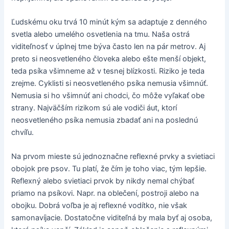
Ľudskému oku trvá 10 minút kým sa adaptuje z denného
svetla alebo umelého osvetlenia na tmu. Naša ostrá
viditeľnosť v úplnej tme býva často len na pár metrov. Aj
preto si neosvetleného človeka alebo ešte menší objekt,
teda psíka všimneme až v tesnej blízkosti. Riziko je teda
zrejme. Cyklisti si neosvetleného psíka nemusia všimnúť.
Nemusia si ho všimnúť ani chodci, čo môže vyľakať obe
strany. Najväčším rizikom sú ale vodiči áut, ktorí
neosvetleného psíka nemusia zbadať ani na poslednú
chvíľu.
Na prvom mieste sú jednoznačne reflexné prvky a svietiaci
obojok pre psov. Tu platí, že čím je toho viac, tým lepšie.
Reflexný alebo svietiaci prvok by nikdy nemal chýbať
priamo na psíkovi. Napr. na oblečení, postroji alebo na
obojku. Dobrá voľba je aj reflexné vodítko, nie však
samonavíjacie. Dostatočne viditeľná by mala byť aj osoba,