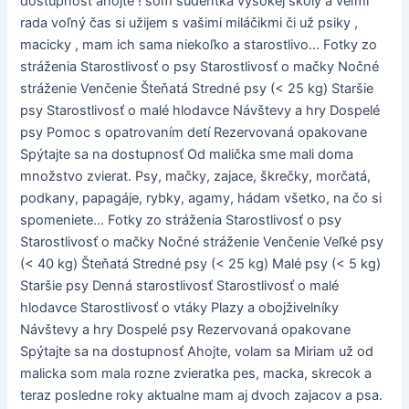
dostupnosť ahojte ! som šudentka vysokej školy a veľmi
rada voľný čas si užijem s vašimi miláčikmi či už psiky ,
macicky , mam ich sama niekoľko a starostlivo... Fotky zo
stráženia Starostlivosť o psy Starostlivosť o mačky Nočné
stráženie Venčenie Šteňatá Stredné psy (< 25 kg) Staršie
psy Starostlivosť o malé hlodavce Návštevy a hry Dospelé
psy Pomoc s opatrovaním detí Rezervovaná opakovane
Spýtajte sa na dostupnosť Od malička sme mali doma
množstvo zvierat. Psy, mačky, zajace, škrečky, morčatá,
podkany, papagáje, rybky, agamy, hádam všetko, na čo si
spomeniete... Fotky zo stráženia Starostlivosť o psy
Starostlivosť o mačky Nočné stráženie Venčenie Veľké psy
(< 40 kg) Šteňatá Stredné psy (< 25 kg) Malé psy (< 5 kg)
Staršie psy Denná starostlivosť Starostlivosť o malé
hlodavce Starostlivosť o vtáky Plazy a obojživelníky
Návštevy a hry Dospelé psy Rezervovaná opakovane
Spýtajte sa na dostupnosť Ahojte, volam sa Miriam už od
malicka som mala rozne zvieratka pes, macka, skrecok a
teraz posledne roky aktualne mam aj dvoch zajacov a psa.