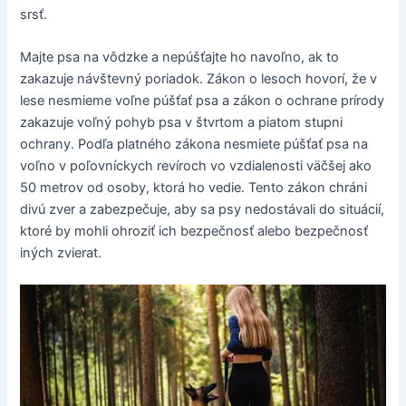
srsť.
Majte psa na vôdzke a nepúšťajte ho navoľno, ak to
zakazuje návštevný poriadok. Zákon o lesoch hovorí, že v
lese nesmieme voľne púšťať psa a zákon o ochrane prírody
zakazuje voľný pohyb psa v štvrtom a piatom stupni
ochrany. Podľa platného zákona nesmiete púšťať psa na
voľno v poľovníckych revíroch vo vzdialenosti väčšej ako
50 metrov od osoby, ktorá ho vedie. Tento zákon chráni
divú zver a zabezpečuje, aby sa psy nedostávali do situácií,
ktoré by mohli ohroziť ich bezpečnosť alebo bezpečnosť
iných zvierat.