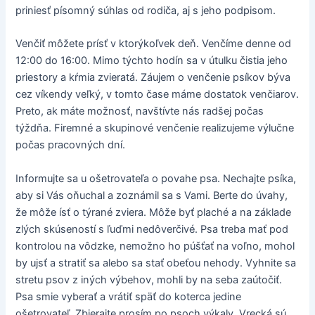
priniesť písomný súhlas od rodiča, aj s jeho podpisom.
Venčiť môžete prísť v ktorýkoľvek deň. Venčíme denne od
12:00 do 16:00. Mimo týchto hodín sa v útulku čistia jeho
priestory a kŕmia zvieratá. Záujem o venčenie psíkov býva
cez víkendy veľký, v tomto čase máme dostatok venčiarov.
Preto, ak máte možnosť, navštívte nás radšej počas
týždňa. Firemné a skupinové venčenie realizujeme výlučne
počas pracovných dní.
Informujte sa u ošetrovateľa o povahe psa. Nechajte psíka,
aby si Vás oňuchal a zoznámil sa s Vami. Berte do úvahy,
že môže ísť o týrané zviera. Môže byť plaché a na základe
zlých skúseností s ľuďmi nedôverčivé. Psa treba mať pod
kontrolou na vôdzke, nemožno ho púšťať na voľno, mohol
by ujsť a stratiť sa alebo sa stať obeťou nehody. Vyhnite sa
stretu psov z iných výbehov, mohli by na seba zaútočiť.
Psa smie vyberať a vrátiť späť do koterca jedine
ošetrovateľ. Zbierajte prosím po psoch výkaly. Vrecká sú