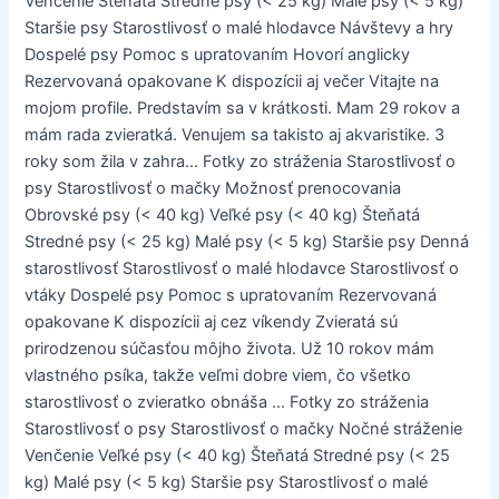
Venčenie Šteňatá Stredné psy (< 25 kg) Malé psy (< 5 kg)
Staršie psy Starostlivosť o malé hlodavce Návštevy a hry
Dospelé psy Pomoc s upratovaním Hovorí anglicky
Rezervovaná opakovane K dispozícii aj večer Vitajte na
mojom profile. Predstavím sa v krátkosti. Mam 29 rokov a
mám rada zvieratká. Venujem sa takisto aj akvaristike. 3
roky som žila v zahra... Fotky zo stráženia Starostlivosť o
psy Starostlivosť o mačky Možnosť prenocovania
Obrovské psy (< 40 kg) Veľké psy (< 40 kg) Šteňatá
Stredné psy (< 25 kg) Malé psy (< 5 kg) Staršie psy Denná
starostlivosť Starostlivosť o malé hlodavce Starostlivosť o
vtáky Dospelé psy Pomoc s upratovaním Rezervovaná
opakovane K dispozícii aj cez víkendy Zvieratá sú
prirodzenou súčasťou môjho života. Už 10 rokov mám
vlastného psíka, takže veľmi dobre viem, čo všetko
starostlivosť o zvieratko obnáša ... Fotky zo stráženia
Starostlivosť o psy Starostlivosť o mačky Nočné stráženie
Venčenie Veľké psy (< 40 kg) Šteňatá Stredné psy (< 25
kg) Malé psy (< 5 kg) Staršie psy Starostlivosť o malé