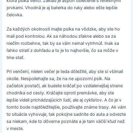
ktorá psíka venčí. Základ je aspoň oblečenie s reflexnými
prvkami. Vhodná je aj baterka do ruky alebo ešte lepšie
čelovka.
Za každých okolností majte psíka na vôdzke, aby ste ho
mali pod kontrolou. Ak sa náhodou zľakne alebo sa za
niečím rozbehne, tak by sa vám nemal vytrhnúť. Inak sa
ľahko stratí z dohľadu a to je to najhoršie, čo sa môže v
tme stať.
Pri venčení, nielen večer je teda dôležité, aby ste si všímali
okolie. Nespoliehajte sa, že na ne upozorní psík. Na
začiatok postačí, ak budete kráčať po vzdialenejšej strane
chodníka od cesty. Kráčajte oproti premávke, aby ste
lepšie videli prichádzajúcich ľudí, ale aj cyklistov. A čo je v
tomto bode najdôležitejšie, používajte známe trasy. Ak vám
to situácia vyhovuje, tak pokojne sadnite do auta a odvezte
sa niekam, kde to dôverne poznáte a je tam väčší kľud než
v meste.