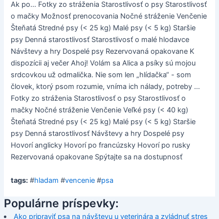
Ak po... Fotky zo stráženia Starostlivosť o psy Starostlivosť
o mačky Možnosť prenocovania Nočné stráženie Venčenie
Šteňatá Stredné psy (< 25 kg) Malé psy (< 5 kg) Staršie
psy Denná starostlivosť Starostlivosť o malé hlodavce
Návštevy a hry Dospelé psy Rezervovaná opakovane K
dispozícii aj večer Ahoj! Volám sa Alica a psíky sú mojou
srdcovkou už odmalička. Nie som len „hlídačka“ - som
človek, ktorý psom rozumie, vníma ich nálady, potreby ...
Fotky zo stráženia Starostlivosť o psy Starostlivosť o
mačky Nočné stráženie Venčenie Veľké psy (< 40 kg)
Šteňatá Stredné psy (< 25 kg) Malé psy (< 5 kg) Staršie
psy Denná starostlivosť Návštevy a hry Dospelé psy
Hovorí anglicky Hovorí po francúzsky Hovorí po rusky
Rezervovaná opakovane Spýtajte sa na dostupnosť
tags:
#
hladam
#
vencenie
#
psa
Populárne príspevky:
Ako pripraviť psa na návštevu u veterinára a zvládnuť stres