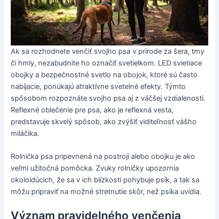
Ak sa rozhodnete venčiť svojho psa v prírode za šera, tmy
či hmly, nezabudnite ho označiť svetielkom. LED svietiace
obojky a bezpečnostné svetlo na obojok, ktoré sú často
nabíjacie, ponúkajú atraktívne svetelné efekty. Týmto
spôsobom rozpoznáte svojho psa aj z väčšej vzdialenosti.
Reflexné oblečenie pre psa, ako je reflexná vesta,
predstavuje skvelý spôsob, ako zvýšiť viditeľnosť vášho
miláčika.
Rolnička psa pripevnená na postroji alebo obojku je ako
veľmi užitočná pomôcka. Zvuky rolničky upozornia
okoloidúcich, že sa v ich blízkosti pohybuje psík, a tak sa
môžu pripraviť na možné stretnutie skôr, než psíka uvidia.
Význam pravidelného venčenia