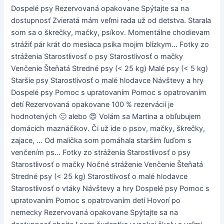
Dospelé psy Rezervovaná opakovane Spýtajte sa na
dostupnosť Zvieratá mám veľmi rada už od detstva. Starala
som sa o škrečky, mačky, psíkov. Momentálne chodievam
strážiť pár krát do mesiaca psíka mojim blízkym... Fotky zo
stráženia Starostlivosť o psy Starostlivosť o mačky
Venčenie Šteňatá Stredné psy (< 25 kg) Malé psy (< 5 kg)
Staršie psy Starostlivosť o malé hlodavce Návštevy a hry
Dospelé psy Pomoc s upratovaním Pomoc s opatrovaním
detí Rezervovaná opakovane 100 % rezervácií je
hodnotených 🙂 alebo 😍 Volám sa Martina a obľubujem
domácich maznáčikov. Či už ide o psov, mačky, škrečky,
zajace, ... Od malička som pomáhala starším ľuďom s
venčením ps... Fotky zo stráženia Starostlivosť o psy
Starostlivosť o mačky Nočné stráženie Venčenie Šteňatá
Stredné psy (< 25 kg) Starostlivosť o malé hlodavce
Starostlivosť o vtáky Návštevy a hry Dospelé psy Pomoc s
upratovaním Pomoc s opatrovaním detí Hovorí po
nemecky Rezervovaná opakovane Spýtajte sa na