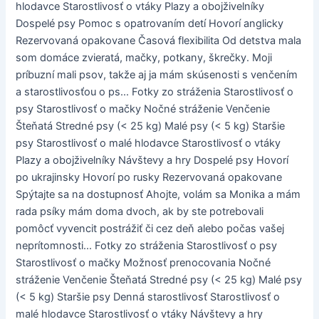
hlodavce Starostlivosť o vtáky Plazy a obojživelníky
Dospelé psy Pomoc s opatrovaním detí Hovorí anglicky
Rezervovaná opakovane Časová flexibilita Od detstva mala
som domáce zvieratá, mačky, potkany, škrečky. Moji
príbuzní mali psov, takže aj ja mám skúsenosti s venčením
a starostlivosťou o ps... Fotky zo stráženia Starostlivosť o
psy Starostlivosť o mačky Nočné stráženie Venčenie
Šteňatá Stredné psy (< 25 kg) Malé psy (< 5 kg) Staršie
psy Starostlivosť o malé hlodavce Starostlivosť o vtáky
Plazy a obojživelníky Návštevy a hry Dospelé psy Hovorí
po ukrajinsky Hovorí po rusky Rezervovaná opakovane
Spýtajte sa na dostupnosť Ahojte, volám sa Monika a mám
rada psíky mám doma dvoch, ak by ste potrebovali
pomôcť vyvencit postrážiť či cez deň alebo počas vašej
neprítomnosti... Fotky zo stráženia Starostlivosť o psy
Starostlivosť o mačky Možnosť prenocovania Nočné
stráženie Venčenie Šteňatá Stredné psy (< 25 kg) Malé psy
(< 5 kg) Staršie psy Denná starostlivosť Starostlivosť o
malé hlodavce Starostlivosť o vtáky Návštevy a hry