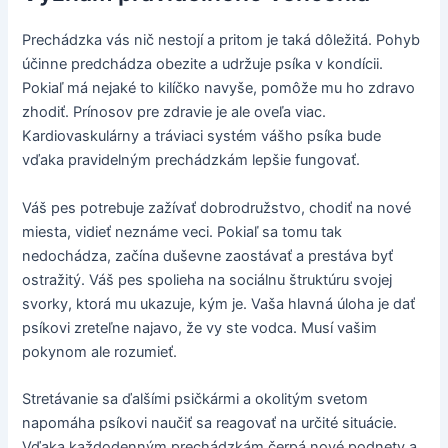
Prechádzka vás nič nestojí a pritom je taká dôležitá. Pohyb
účinne predchádza obezite a udržuje psíka v kondícii.
Pokiaľ má nejaké to kilíčko navyše, pomôže mu ho zdravo
zhodiť. Prínosov pre zdravie je ale oveľa viac.
Kardiovaskulárny a tráviaci systém vášho psíka bude
vďaka pravidelným prechádzkám lepšie fungovať.
Váš pes potrebuje zažívať dobrodružstvo, chodiť na nové
miesta, vidieť neznáme veci. Pokiaľ sa tomu tak
nedochádza, začína duševne zaostávať a prestáva byť
ostražitý. Váš pes spolieha na sociálnu štruktúru svojej
svorky, ktorá mu ukazuje, kým je. Vaša hlavná úloha je dať
psíkovi zreteľne najavo, že vy ste vodca. Musí vašim
pokynom ale rozumieť.
Stretávanie sa ďalšími psičkármi a okolitým svetom
napomáha psíkovi naučiť sa reagovať na určité situácie.
Vďaka každodenným prechádzkám čerpá nové podnety a