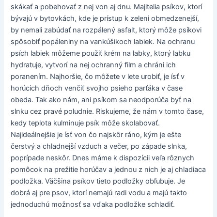
skákať a pobehovať z nej von aj dnu. Majitelia psíkov, ktorí
bývajú v bytovkách, kde je prístup k zeleni obmedzenejší,
by nemali zabúdať na rozpálený asfalt, ktorý môže psíkovi
spôsobiť popáleniny na vankúšikoch labiek. Na ochranu
psích labiek môžeme použiť krém na labky, ktorý labku
hydratuje, vytvorí na nej ochranný film a chráni ich
poranením. Najhoršie, čo môžete v lete urobiť, je ísť v
horúcich dňoch venčiť svojho psieho parťáka v čase
obeda. Tak ako nám, ani psíkom sa neodporúča byť na
slnku cez pravé poludnie. Riskujeme, že nám v tomto čase,
kedy teplota kulminuje psík môže skolabovať.
Najideálnejšie je ísť von čo najskôr ráno, kým je ešte
čerstvý a chladnejší vzduch a večer, po západe slnka,
poprípade neskôr. Dnes máme k dispozícii veľa rôznych
pomôcok na prežitie horúčav a jednou z nich je aj chladiaca
podložka. Väčšina psíkov tieto podložky obľubuje. Je
dobrá aj pre psov, ktorí nemajú radi vodu a majú takto
jednoduchú možnosť sa vďaka podložke schladiť.