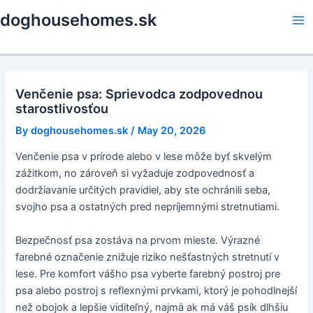
Skip
doghousehomes.sk
to
Ma
content
Me
Venčenie psa: Sprievodca zodpovednou
starostlivosťou
By
doghousehomes.sk
/
May 20, 2026
Venčenie psa v prírode alebo v lese môže byť skvelým
zážitkom, no zároveň si vyžaduje zodpovednosť a
dodržiavanie určitých pravidiel, aby ste ochránili seba,
svojho psa a ostatných pred nepríjemnými stretnutiami.
Bezpečnosť psa zostáva na prvom mieste. Výrazné
farebné označenie znižuje riziko nešťastných stretnutí v
lese. Pre komfort vášho psa vyberte farebný postroj pre
psa alebo postroj s reflexnými prvkami, ktorý je pohodlnejší
než obojok a lepšie viditeľný, najmä ak má váš psík dlhšiu