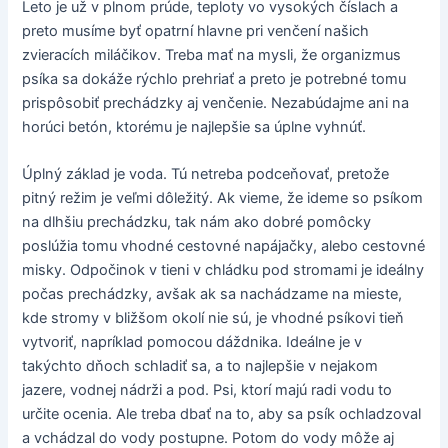
Leto je už v plnom prúde, teploty vo vysokých číslach a
preto musíme byť opatrní hlavne pri venčení našich
zvieracích miláčikov. Treba mať na mysli, že organizmus
psíka sa dokáže rýchlo prehriať a preto je potrebné tomu
prispôsobiť prechádzky aj venčenie. Nezabúdajme ani na
horúci betón, ktorému je najlepšie sa úplne vyhnúť.
Úplný základ je voda. Tú netreba podceňovať, pretože
pitný režim je veľmi dôležitý. Ak vieme, že ideme so psíkom
na dlhšiu prechádzku, tak nám ako dobré pomôcky
poslúžia tomu vhodné cestovné napájačky, alebo cestovné
misky. Odpočinok v tieni v chládku pod stromami je ideálny
počas prechádzky, avšak ak sa nachádzame na mieste,
kde stromy v bližšom okolí nie sú, je vhodné psíkovi tieň
vytvoriť, napríklad pomocou dáždnika. Ideálne je v
takýchto dňoch schladiť sa, a to najlepšie v nejakom
jazere, vodnej nádrži a pod. Psi, ktorí majú radi vodu to
určite ocenia. Ale treba dbať na to, aby sa psík ochladzoval
a vchádzal do vody postupne. Potom do vody môže aj