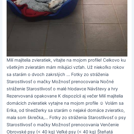
Milí majitelia zvieratiek, vitajte na mojom profile! Celkovo ku
všetkým zvieratám mám milujúci vzťah. Už niekoľko rokov
sa starám o dvoch zakrslých ... Fotky zo stráženia
Starostlivosť o mačky Možnosť prenocovania Nočné
stráženie Starostlivosť o malé hlodavce Návštevy a hry
Rezervovaná opakovane K dispozícii aj večer Milí majitelia
domácich zvieratiek vytajne na mojom profile ☺️ Volám sa
Erika, od tínedžerky sa starám o nejaké domáce zvieratko,
mala som škrečka,... Fotky zo stráženia Starostlivosť o psy
Starostlivosť o mačky Možnosť prenocovania Venčenie
Obrovské psy (< 40 kg) Veľké psy (< 40 kg) Šteňatá