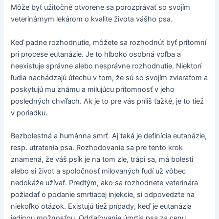
Môže byť užitočné otvorene sa porozprávať so svojím
veterinárnym lekárom o kvalite života vášho psa.
Keď padne rozhodnutie, môžete sa rozhodnúť byť prítomní
pri procese eutanázie. Je to hlboko osobná voľba a
neexistuje správne alebo nesprávne rozhodnutie. Niektorí
ľudia nachádzajú útechu v tom, že sú so svojím zvieraťom a
poskytujú mu známu a milujúcu prítomnosť v jeho
posledných chvíľach. Ak je to pre vás príliš ťažké, je to tiež
v poriadku.
Bezbolestná a humánna smrť. Aj taká je definícia eutanázie,
resp. utratenia psa. Rozhodovanie sa pre tento krok
znamená, že váš psík je na tom zle, trápi sa, má bolesti
alebo si život a spoločnosť milovaných ľudí už vôbec
nedokáže užívať. Predtým, ako sa rozhodnete veterinára
požiadať o podanie smrtiacej injekcie, si odpovedzte na
niekoľko otázok. Existujú tiež prípady, keď je eutanázia
jedinou možnosťou. Odďaľovanie úmrtia psa za cenu