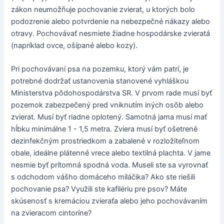
zákon neumožňuje pochovanie zvierat, u ktorých bolo
podozrenie alebo potvrdenie na nebezpečné nákazy alebo
otravy. Pochovávať nesmiete žiadne hospodárske zvieratá
(napríklad ovce, ošípané alebo kozy).
Pri pochovávaní psa na pozemku, ktorý vám patrí, je
potrebné dodržať ustanovenia stanovené vyhláškou
Ministerstva pôdohospodárstva SR. V prvom rade musí byť
pozemok zabezpečený pred vniknutím iných osôb alebo
zvierat. Musí byť riadne oplotený. Samotná jama musí mať
hĺbku minimálne 1 - 1,5 metra. Zviera musí byť ošetrené
dezinfekčným prostriedkom a zabalené v rozložiteľnom
obale, ideálne plátenné vrece alebo textilná plachta. V jame
nesmie byť prítomná spodná voda. Museli ste sa vyrovnať
s odchodom vášho domáceho miláčika? Ako ste riešili
pochovanie psa? Využili ste kafilériu pre psov? Máte
skúsenosť s kremáciou zvieraťa alebo jeho pochovávaním
na zvieracom cintoríne?