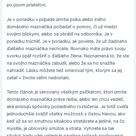
po psom priateľovi.
Je v poriadku v prípade úmrtia psíka alebo iného
domáceho maznáčika požiadať o pomoc, či už medzi
svojimi blízkymi, alebo sa obrátiť na odborníka. Je v
poriadku trúchliť. Je v poriadku, ak poviete, že už žiadneho
ďalšieho maznáčika nechcete. Rovnako máte právo svoju
svorku opäť rozšíriť o ďalšieho člena. Neznamená to, že ste
na svojho maznáčika zabudli, alebo že sa ho snažíte
nahradiť. Lásku môžete tiež smerovať tým, ktorým sa jej
zatiaľ v živote veľmi nedostalo.
Tento článok je venovaný všetkým psičkárom, ktorí úmrtie
domáceho maznáčika práve riešia, alebo len chcú vedieť,
aké existujú spôsoby posledného rozlúčenia. Je totiž oveľa
jednoduchšie zvážiť všetky možnosti s čistou hlavou, ako
keď už sa so smutnou situáciou stretávate a jediné, na čo
myslíte, je obrovský smútok a strata. Vyhnete sa tak
situácii, kedy vám veterinár navrhne spôsob pochovania