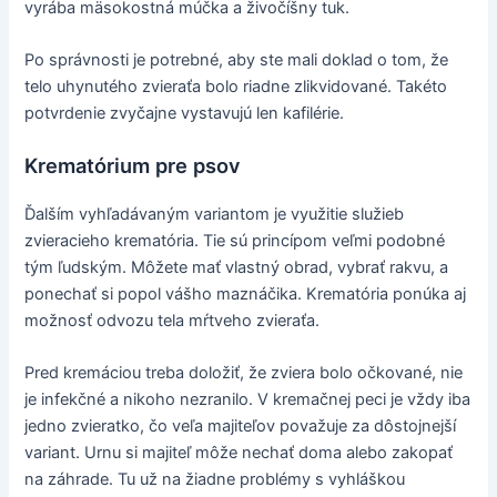
vyrába mäsokostná múčka a živočíšny tuk.
Po správnosti je potrebné, aby ste mali doklad o tom, že
telo uhynutého zvieraťa bolo riadne zlikvidované. Takéto
potvrdenie zvyčajne vystavujú len kafilérie.
Krematórium pre psov
Ďalším vyhľadávaným variantom je využitie služieb
zvieracieho krematória. Tie sú princípom veľmi podobné
tým ľudským. Môžete mať vlastný obrad, vybrať rakvu, a
ponechať si popol vášho maznáčika. Krematória ponúka aj
možnosť odvozu tela mŕtveho zvieraťa.
Pred kremáciou treba doložiť, že zviera bolo očkované, nie
je infekčné a nikoho nezranilo. V kremačnej peci je vždy iba
jedno zvieratko, čo veľa majiteľov považuje za dôstojnejší
variant. Urnu si majiteľ môže nechať doma alebo zakopať
na záhrade. Tu už na žiadne problémy s vyhláškou