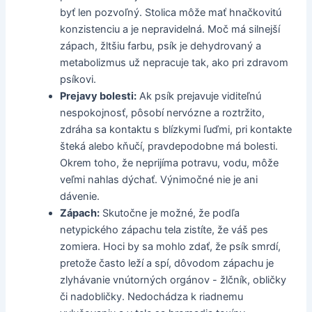
byť len pozvoľný. Stolica môže mať hnačkovitú
konzistenciu a je nepravidelná. Moč má silnejší
zápach, žltšiu farbu, psík je dehydrovaný a
metabolizmus už nepracuje tak, ako pri zdravom
psíkovi.
Prejavy bolesti:
Ak psík prejavuje viditeľnú
nespokojnosť, pôsobí nervózne a roztržito,
zdráha sa kontaktu s blízkymi ľuďmi, pri kontakte
šteká alebo kňučí, pravdepodobne má bolesti.
Okrem toho, že neprijíma potravu, vodu, môže
veľmi nahlas dýchať. Výnimočné nie je ani
dávenie.
Zápach:
Skutočne je možné, že podľa
netypického zápachu tela zistíte, že váš pes
zomiera. Hoci by sa mohlo zdať, že psík smrdí,
pretože často leží a spí, dôvodom zápachu je
zlyhávanie vnútorných orgánov - žlčník, obličky
či nadobličky. Nedochádza k riadnemu