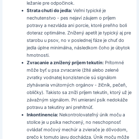
ležanie pre odpočinok.
Strata chuti do jedla:
Veľmi typické je
nechutenstvo - pes nejaví záujem o príjem
potravy a nezvláda ani porcie, ktoré preňho boli
doteraz optimálne. Znížený apetít je typický aj pre
starobu u psov, no v poslednej fáze je chuť do
jedla úplne minimálna, následkom čoho je úbytok
hmotnosti.
Zvracanie a znížený príjem tekutín:
Prítomné
môže byť u psa zvracanie (žlté alebo zelené
zvratky vodnatej konzistencie sú signálom
zlyhávania vnútorných orgánov - žlčník, pečeň,
obličky). Takisto sa zníži príjem tekutín, ktorý už je
závažným signálom. Pri umieraní psík nedokáže
potravu a tekutiny ani prehltnúť.
Inkontinencia:
Nekontrolovateľný únik moču a
stolice je u psíka nechcený, no neschopnosť
ovládať močový mechúr a zvierače je dôvodom,
prečo k tomuto javu dochádza. Únik moču môže