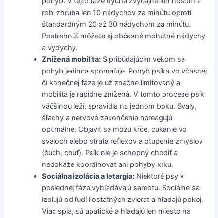
pohyb. V tejto fáze dýcha zvyčajne len nosom a
robí zhruba len 10 nádychov za minútu oproti
štandardným 20 až 30 nádychom za minútu.
Postrehnúť môžete aj občasné mohutné nádychy
a výdychy.
Znížená mobilita:
S pribúdajúcim vekom sa
pohyb jedinca spomaľuje. Pohyb psíka vo včasnej
či konečnej fáze je už značne limitovaný a
mobilita je rapídne znížená. V tomto procese psík
väčšinou leží, spravidla na jednom boku. Svaly,
šľachy a nervové zakončenia nereagujú
optimálne. Objaviť sa môžu kŕče, cukanie vo
svaloch alebo strata reflexov a otupenie zmyslov
(čuch, chuť). Psík nie je schopný chodiť a
nedokáže koordinovať ani pohyby krku.
Sociálna izolácia a letargia:
Niektoré psy v
poslednej fáze vyhľadávajú samotu. Sociálne sa
izolujú od ľudí i ostatných zvierat a hľadajú pokoj.
Viac spia, sú apatické a hľadajú len miesto na