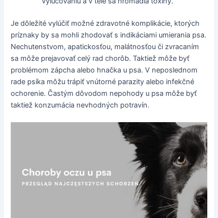
vylučovaniu a v tele sa hromadia toxíny.
Je dôležité vylúčiť možné zdravotné komplikácie, ktorých
príznaky by sa mohli zhodovať s indikáciami umierania psa.
Nechutenstvom, apatickosťou, malátnosťou či zvracaním
sa môže prejavovať celý rad chorôb. Taktiež môže byť
problémom zápcha alebo hnačka u psa. V neposlednom
rade psíka môžu trápiť vnútorné parazity alebo infekčné
ochorenie. Častým dôvodom nepohody u psa môže byť
taktiež konzumácia nevhodných potravín.