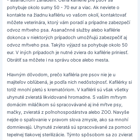
pohybuje okolo sumy 50 - 70 eur a viac. Ak neviete o
kontakte na žiadnu kafilériu vo vašom okolí, kontaktovať
môžete veterinára, ktorý vám poradí a prípadne zabezpečí
odvoz mŕtveho psa. Asanačnné služby alebo kafilérie
dokonca v niektorých prípadoch umožňujú zabezpečiť aj
odvoz mŕtveho psa. Takýto výjazd sa pohybuje okolo 50
eur. V iných prípadoch je nutné zviera do kafilérie priniesť.
Obrátiť sa môžete i na správu obce alebo mesta.
Hlavným dôvodom, prečo kafiléria pre psov nie je u
majiteľov obľúbená, je podľa nich nedôstojnosť. Kafilérky si
totiž mnohí pletú s krematóriom. V kafilérii sú však všetky
uhynuté zvieratá likvidované hromadne. S vaším mŕtvym
domácim miláčikom sú spracovávané aj iné mŕtve psy,
mačky, zvieratá z poľnohospodárstva alebo ZOO. Navyše
nejde o spaľovanie v pravom slova zmysle, ako sa mnohí
domnievajú. Uhynuté zvieratá sú spracovávané za pomoci
tepelnej tlakovej sterilizácie. Týmto spôsobom sa zo zvierat