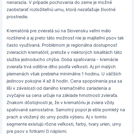
nenarazia. V prípade pochovania do zeme je možné
zaobstarať rozložiteľnú urnu, ktorá nezaťažuje životné
prostredie.
Krematóriá pre zvieratá sú na Slovensku veľmi málo
rozšírené a aj preto táto možnosť nie je majiteľmi psov tak
často využívaná. Problémom je regionálna dostupnosť
zvieracích krematórií, pretože v niektorých lokalitách táto
služba jednoducho chýba. Doba spaľovania - kremácie
zvieraťa trvá odlišne dlho podľa veľkosti. Aj pri malých
plemenách však prebieha minimálne 1 hodinu. U väčších
jedincov pokojne 4 až 8 hodín. Cena spopolnenia psa sa
líši v závislosti od daného kremačného zariadenia a
zvyčajne sa cena určuje na základe hmotnosti zvieraťa.
Znakom dôstojnosti je, že v krematóriu je zviera vždy
spaľované samostatne. Samotný popol je ešte pomletý na
prach a vložený do urny podľa výberu. Aj v tomto
segmente existujú rôzne veľkosti, farby, tvary urien, urny
pre psov s fotkami či nápismi.