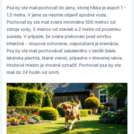
Psa by ste mali pochovať do jamy, ktorej hĺbka je aspoň 1 -
1,5 metra. V jame sa nesmie objaviť spodná voda.
Pochovať by ste mali zviera minimálne 500 metrov od
zdroja vody, 5 metrov od stavieb a 2 metre od pozemku
suseda. V prípade, že zviera prekonalo pred smrťou
infekčné - vírusové ochorenie, odporúčaná je kremácia.
Psa by ste mali pochovávať zabaleného v textílii (biela
lekárska plachta, tkané vrece), prípadne v drevenej rakve.
Hrobové miesto je vhodné označiť. Pochovať psa by ste
mali do 24 hodín od smrti.