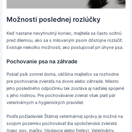
Možnosti poslednej rozlúčky
Keď nastane nevyhnutný koniec, majitelia sa často ocitnú
pred dilemou, ako sa s milovaným psom dôstojne rozlúčiť.
Existuje niekoľko možností, ako postupovať pri úhyne psa.
Pochovanie psa na záhrade
Pokiaľ psík zomrel doma, väčšina majiteľov sa rozhodne
pre pochovanie zvieraťa na dvore alebo záhrade. Miesto
jeho posledného odpočinku tak zostáva aj naďalej spojené
s jeho rodinou. Pre pochovávanie zvierat však platí pár
veterinárnych a hygienických pravidiel.
Podľa požiadaviek Štátnej veterinárnej správy je možné na
svojom pozemku pochovávať iba spoločenské zvieratá
(napr. psy, mačky, hlodavce alebo fretky). Veterinárny