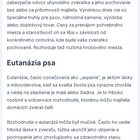
zabezpečia odvoz uhynutého zvieratka a jeho pochovanie
bez alebo za prítomnosti majiteľa. Výnimkou dnes nie sú
špeciálne truhly pre psov, náhrobné kamene, výzdoba
alebo doplnkový tovar. Ceny za prenájom pohrebného
miesta a starostlivosť oň sa líšia v závislosti od
konkrétneho cintorína, kde bude vaše zvieratko
pochované. Rozhoduje tiež rozloha hrobového miesta.
Eutanázia psa
Eutanázia, často označovaná ako „uspanie“, je aktom lásky
a milosrdenstva, keď sa kvalita života psa výrazne zhoršila
a nádej na zlepšenie je malá alebo žiadna. Je to hlboko
osobné a srdcervúce rozhodnutie, ktorému môžu majitelia
domácich zvierat čeliť.
Rozhodnutie o eutanázii môže byť mučivé. Často ho vedie
hlboká láska k zvieraťu, túžba ukončiť jeho utrpenie a
pochopenie jeho zhoršujúceho sa zdravotného stavu.