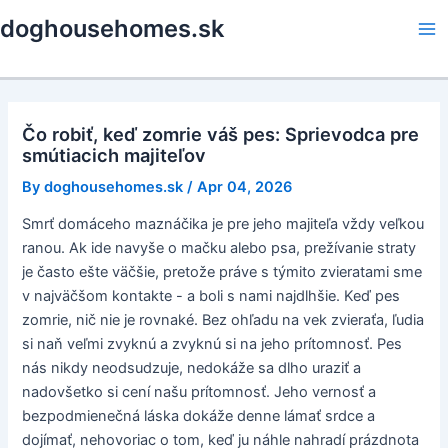
Skip
doghousehomes.sk
to
Ma
content
Me
Čo robiť, keď zomrie váš pes: Sprievodca pre
smútiacich majiteľov
By
doghousehomes.sk
/
Apr 04, 2026
Smrť domáceho maznáčika je pre jeho majiteľa vždy veľkou
ranou. Ak ide navyše o mačku alebo psa, prežívanie straty
je často ešte väčšie, pretože práve s týmito zvieratami sme
v najväčšom kontakte - a boli s nami najdlhšie. Keď pes
zomrie, nič nie je rovnaké. Bez ohľadu na vek zvieraťa, ľudia
si naň veľmi zvyknú a zvyknú si na jeho prítomnosť. Pes
nás nikdy neodsudzuje, nedokáže sa dlho uraziť a
nadovšetko si cení našu prítomnosť. Jeho vernosť a
bezpodmienečná láska dokáže denne lámať srdce a
dojímať, nehovoriac o tom, keď ju náhle nahradí prázdnota