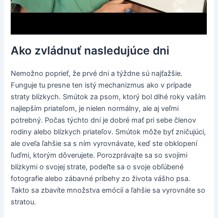
Ako zvládnuť nasledujúce dni
Nemožno poprieť, že prvé dni a týždne sú najťažšie.
Funguje tu presne ten istý mechanizmus ako v prípade
straty blízkych. Smútok za psom, ktorý bol dlhé roky vaším
najlepším priateľom, je nielen normálny, ale aj veľmi
potrebný. Počas týchto dní je dobré mať pri sebe členov
rodiny alebo blízkych priateľov. Smútok môže byť zničujúci,
ale oveľa ľahšie sa s ním vyrovnávate, keď ste obklopení
ľuďmi, ktorým dôverujete. Porozprávajte sa so svojimi
blízkymi o svojej strate, podeľte sa o svoje obľúbené
fotografie alebo zábavné príbehy zo života vášho psa.
Takto sa zbavíte množstva emócií a ľahšie sa vyrovnáte so
stratou.