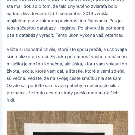
ste mali doklad o tom, že telo uhynutého zvieraťa bolo
riadne zlikvidované. Od 1. septembra 2019 vznikla
majiteľom psov zákonná povinnosť ich čipovania. Pes je
teda súčasťou databázy - registra. Po uhynutí je potrebné
psa z databázy vyradiť. Tento úkon vykoná váš veterinár.
Vážte si radostné chvíle, ktoré ste spolu prežili, a uchovajte
si ich blízko pri srdci. Fyzická prítomnosť vášho domáceho
miláčika je možno konečná, ale láska, ktorú vám vniesol do
života, lekcie, ktoré vám dal, a šťastie, ktoré s vami zdieľal,
sú večné. Vedzte, že na svojej ceste smútku nie ste sami.
Ozvite sa, podeľte sa o svoje príbehy a načerpajte silu z
poznania, že touto cestou straty prešlo mnoho ďalších
ľudí.