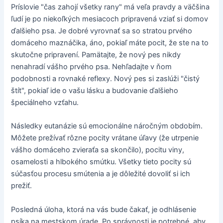
Príslovie "čas zahojí všetky rany" má veľa pravdy a väčšina
ľudí je po niekoľkých mesiacoch pripravená vziať si domov
ďalšieho psa. Je dobré vyrovnať sa so stratou prvého
domáceho maznáčika, áno, pokiaľ máte pocit, že ste na to
skutočne pripravení. Pamätajte, že nový pes nikdy
nenahradí vášho prvého psa. Nehľadajte v ňom
podobnosti a rovnaké reflexy. Nový pes si zaslúži "čistý
štít", pokiaľ ide o vašu lásku a budovanie ďalšieho
špeciálneho vzťahu.
Následky eutanázie sú emocionálne náročným obdobím.
Môžete prežívať rôzne pocity vrátane úľavy (že utrpenie
vášho domáceho zvieraťa sa skončilo), pocitu viny,
osamelosti a hlbokého smútku. Všetky tieto pocity sú
súčasťou procesu smútenia a je dôležité dovoliť si ich
prežiť.
Posledná úloha, ktorá na vás bude čakať, je odhlásenie
psíka na mestskom úrade. Po správnosti je potrebné, aby