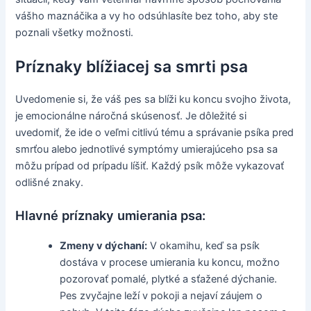
vášho maznáčika a vy ho odsúhlasíte bez toho, aby ste
poznali všetky možnosti.
Príznaky blížiacej sa smrti psa
Uvedomenie si, že váš pes sa blíži ku koncu svojho života,
je emocionálne náročná skúsenosť. Je dôležité si
uvedomiť, že ide o veľmi citlivú tému a správanie psíka pred
smrťou alebo jednotlivé symptómy umierajúceho psa sa
môžu prípad od prípadu líšiť. Každý psík môže vykazovať
odlišné znaky.
Hlavné príznaky umierania psa:
Zmeny v dýchaní:
V okamihu, keď sa psík
dostáva v procese umierania ku koncu, možno
pozorovať pomalé, plytké a sťažené dýchanie.
Pes zvyčajne leží v pokoji a nejaví záujem o