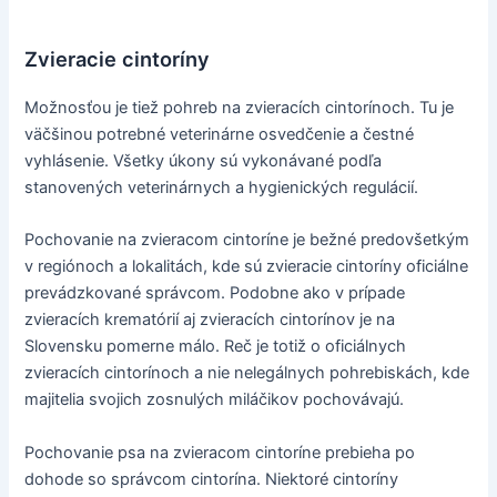
Zvieracie cintoríny
Možnosťou je tiež pohreb na zvieracích cintorínoch. Tu je
väčšinou potrebné veterinárne osvedčenie a čestné
vyhlásenie. Všetky úkony sú vykonávané podľa
stanovených veterinárnych a hygienických regulácií.
Pochovanie na zvieracom cintoríne je bežné predovšetkým
v regiónoch a lokalitách, kde sú zvieracie cintoríny oficiálne
prevádzkované správcom. Podobne ako v prípade
zvieracích krematórií aj zvieracích cintorínov je na
Slovensku pomerne málo. Reč je totiž o oficiálnych
zvieracích cintorínoch a nie nelegálnych pohrebiskách, kde
majitelia svojich zosnulých miláčikov pochovávajú.
Pochovanie psa na zvieracom cintoríne prebieha po
dohode so správcom cintorína. Niektoré cintoríny