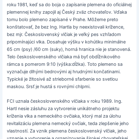
roku 1981, keď sa do boja o zapísanie plemena do oficiálnej
plemennej knihy zapojil aj Český zväz chovateľov. Vďaka
tomu bolo plemeno zapísané v Prahe. Môžeme preto
konštatovať, že bez Ing. Hartla by neexistovali krížence,
bez mjr. Československý vlčiak je veľký pes vzhľadom
pripomínajúci vlka. Dosahuje výšku v kohútiku minimálne
65 cm (psy) /60 cm (suky), horná hranica nie je stanovená.
Telo československého vlčiaka má byť obdĺžnikového
rámca s pomerom 9:10 (výška:dĺžka). Toto plemeno sa
vyznačuje dlhými bedrovými aj hrudnými končatinami.
Typické je žltosivé až strieborné sfarbenie so svetlou
maskou. Srsť je hustá s rovnými chlpmi.
FCI uznala československého vlčiaka v roku 1989. Ing.
Hartl nesie zásluhu za vytvorenie unikátneho projektu
kríženia vlka a nemeckého ovčiaka, ktorý mal za úlohu
revitalizáciu plemena nemecký ovčiak, teda zlepšenie jeho
vlastností. Za vznik plemena československý vlčiak, jeho
uznanie a vytvorenie a organizovanie širokej chovateľskej