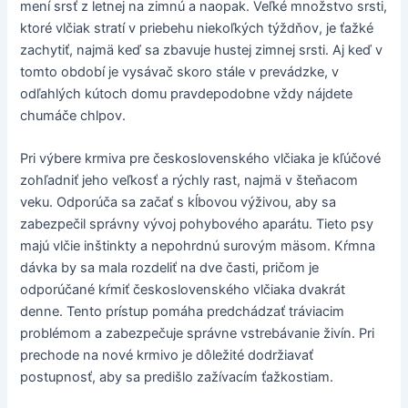
mení srsť z letnej na zimnú a naopak. Veľké množstvo srsti,
ktoré vlčiak stratí v priebehu niekoľkých týždňov, je ťažké
zachytiť, najmä keď sa zbavuje hustej zimnej srsti. Aj keď v
tomto období je vysávač skoro stále v prevádzke, v
odľahlých kútoch domu pravdepodobne vždy nájdete
chumáče chlpov.
Pri výbere krmiva pre československého vlčiaka je kľúčové
zohľadniť jeho veľkosť a rýchly rast, najmä v šteňacom
veku. Odporúča sa začať s kĺbovou výživou, aby sa
zabezpečil správny vývoj pohybového aparátu. Tieto psy
majú vlčie inštinkty a nepohrdnú surovým mäsom. Kŕmna
dávka by sa mala rozdeliť na dve časti, pričom je
odporúčané kŕmiť československého vlčiaka dvakrát
denne. Tento prístup pomáha predchádzať tráviacim
problémom a zabezpečuje správne vstrebávanie živín. Pri
prechode na nové krmivo je dôležité dodržiavať
postupnosť, aby sa predišlo zažívacím ťažkostiam.