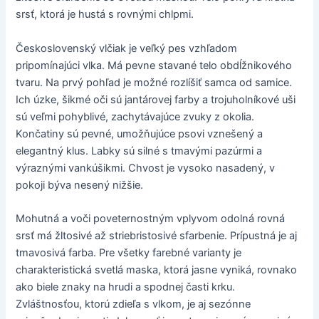
srsť, ktorá je hustá s rovnými chlpmi.
Československý vlčiak je veľký pes vzhľadom
pripomínajúci vlka. Má pevne stavané telo obdĺžnikového
tvaru. Na prvý pohľad je možné rozlíšiť samca od samice.
Ich úzke, šikmé oči sú jantárovej farby a trojuholníkové uši
sú veľmi pohyblivé, zachytávajúce zvuky z okolia.
Končatiny sú pevné, umožňujúce psovi vznešený a
elegantný klus. Labky sú silné s tmavými pazúrmi a
výraznými vankúšikmi. Chvost je vysoko nasadený, v
pokoji býva nesený nižšie.
Mohutná a voči poveternostným vplyvom odolná rovná
srsť má žltosivé až striebristosivé sfarbenie. Prípustná je aj
tmavosivá farba. Pre všetky farebné varianty je
charakteristická svetlá maska, ktorá jasne vyniká, rovnako
ako biele znaky na hrudi a spodnej časti krku.
Zvláštnosťou, ktorú zdieľa s vlkom, je aj sezónne