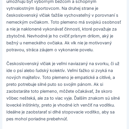
umožňujú byť výborným bežcom a schopným
vytrvalostným športovcom. Na druhej strane je
československý vlčiak ťažšie vychovateľný v porovnaní s
nemeckým ovčiakom. Toto plemeno má svojskú osobnosť
a nie je naklonené vykonávať činnosti, ktoré považuje za
zbytočné. Nevhodné je ho cvičiť prísnym drilom, aký je
bežný u nemeckého ovčiaka. Ak vlk nie je motivovaný
potravou, stráca záujem o vykonanie povelu.
Československý vlčiak je veľmi naviazaný na svorku, či už
ide o psí alebo ľudský kolektív. Veľmi ťažko si zvyká na
nových majiteľov. Toto plemeno je empatické a citlivé, a
preto potrebuje silné puto so svojím pánom. Ak si
zaobstaráte toto plemeno, môžete očakávať, že skoro
vôbec nešteká, ale za to viac vyje. Ďalším znakom sú silné
lovecké inštinkty, preto je vhodné ich venčiť na vodítku.
Ideálne je zaobstarať si dlhé stopovacie vodítko, aby sa
pes mohol poriadne prebehnúť.