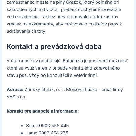
zamestnanec mesta na plný úväzok, ktorý pomáha pri
každodenných aktivitách, preberá odchytené zvieratá a
vedie evidenciu. Taktiež mesto darovalo útulku zásoby
vreciek na exkrementy, aby motivovalo majiteľov psov k
udržiavaniu čistoty.
Kontakt a prevádzková doba
V útulku psíkov neutrácajú. Eutanázia je posledná možnosť,
ktorá sa využíva len v prípade veľmi zlého zdravotného
stavu psa, vždy po konzultácii s veterinármi.
Adresa:
Žilinský útulok, o. z. Mojšova Lúčka - areál firmy
VAS s.r.o.
Kontakt pre adopcie a informácie:
Soňa: 0903 555 445
Jana: 0903 404 236