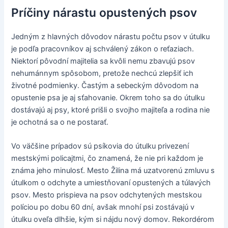
Príčiny nárastu opustených psov
Jedným z hlavných dôvodov nárastu počtu psov v útulku
je podľa pracovníkov aj schválený zákon o reťaziach.
Niektorí pôvodní majitelia sa kvôli nemu zbavujú psov
nehumánnym spôsobom, pretože nechcú zlepšiť ich
životné podmienky. Častým a sebeckým dôvodom na
opustenie psa je aj sťahovanie. Okrem toho sa do útulku
dostávajú aj psy, ktoré prišli o svojho majiteľa a rodina nie
je ochotná sa o ne postarať.
Vo väčšine prípadov sú psíkovia do útulku privezení
mestskými policajtmi, čo znamená, že nie pri každom je
známa jeho minulosť. Mesto Žilina má uzatvorenú zmluvu s
útulkom o odchyte a umiestňovaní opustených a túlavých
psov. Mesto prispieva na psov odchytených mestskou
políciou po dobu 60 dní, avšak mnohí psi zostávajú v
útulku oveľa dlhšie, kým si nájdu nový domov. Rekordérom