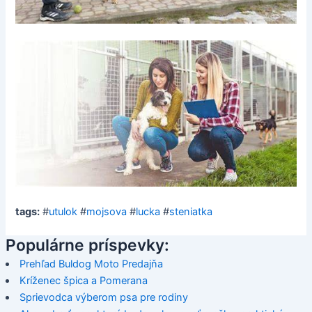
tags:
#
utulok
#
mojsova
#
lucka
#
steniatka
Populárne príspevky:
Prehľad Buldog Moto Predajňa
Kríženec špica a Pomerana
Sprievodca výberom psa pre rodiny