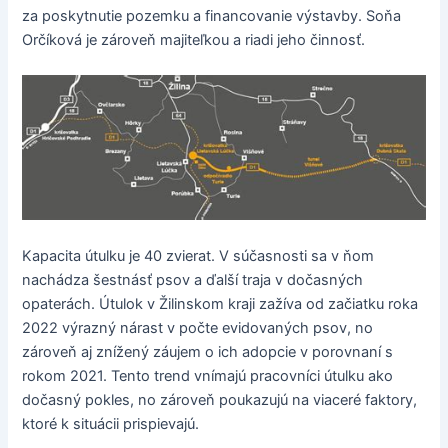
za poskytnutie pozemku a financovanie výstavby. Soňa
Orčíková je zároveň majiteľkou a riadi jeho činnosť.
Kapacita útulku je 40 zvierat. V súčasnosti sa v ňom
nachádza šestnásť psov a ďalší traja v dočasných
opaterách. Útulok v Žilinskom kraji zažíva od začiatku roka
2022 výrazný nárast v počte evidovaných psov, no
zároveň aj znížený záujem o ich adopcie v porovnaní s
rokom 2021. Tento trend vnímajú pracovníci útulku ako
dočasný pokles, no zároveň poukazujú na viaceré faktory,
ktoré k situácii prispievajú.