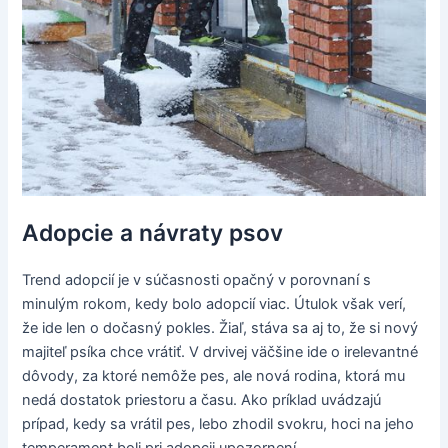
Adopcie a návraty psov
Trend adopcií je v súčasnosti opačný v porovnaní s
minulým rokom, kedy bolo adopcií viac. Útulok však verí,
že ide len o dočasný pokles. Žiaľ, stáva sa aj to, že si nový
majiteľ psíka chce vrátiť. V drvivej väčšine ide o irelevantné
dôvody, za ktoré nemôže pes, ale nová rodina, ktorá mu
nedá dostatok priestoru a času. Ako príklad uvádzajú
prípad, kedy sa vrátil pes, lebo zhodil svokru, hoci na jeho