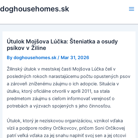
Skip
doghousehomes.sk
to
Ma
content
Me
Útulok Mojšova Lúčka: Šteniatka a osudy
psíkov v Žiline
By
doghousehomes.sk
/
Mar 31, 2026
Žilinský útulok v mestskej časti Mojšova Lúčka čelí v
posledných rokoch narastajúcemu počtu opustených psov
a zároveň zníženému záujmu o ich adopcie. Situácia v
útulku, ktorý oficiálne otvorili v apríli 2011, sa stala
predmetom záujmu s cieľom informovať verejnosť o
potrebách a výzvach spojených s jeho činnosťou.
Útulok, ktorý je neziskovou organizáciou, vznikol vďaka
vízii a podpore rodiny Orčíkovcov, pričom Soni Orčíkovej
patrí veľká vďaka za jej snahu naplniť svoj sen a jej otcovi