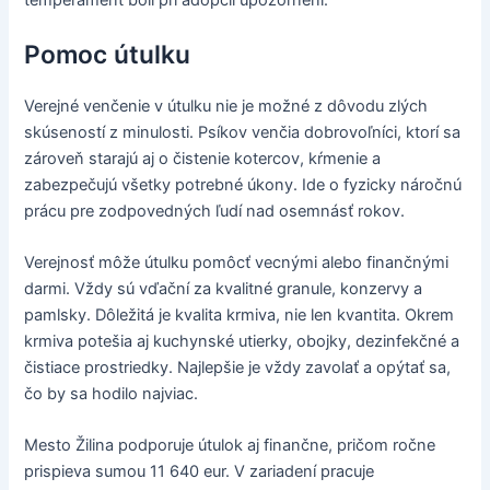
temperament boli pri adopcii upozornení.
Pomoc útulku
Verejné venčenie v útulku nie je možné z dôvodu zlých
skúseností z minulosti. Psíkov venčia dobrovoľníci, ktorí sa
zároveň starajú aj o čistenie kotercov, kŕmenie a
zabezpečujú všetky potrebné úkony. Ide o fyzicky náročnú
prácu pre zodpovedných ľudí nad osemnásť rokov.
Verejnosť môže útulku pomôcť vecnými alebo finančnými
darmi. Vždy sú vďační za kvalitné granule, konzervy a
pamlsky. Dôležitá je kvalita krmiva, nie len kvantita. Okrem
krmiva potešia aj kuchynské utierky, obojky, dezinfekčné a
čistiace prostriedky. Najlepšie je vždy zavolať a opýtať sa,
čo by sa hodilo najviac.
Mesto Žilina podporuje útulok aj finančne, pričom ročne
prispieva sumou 11 640 eur. V zariadení pracuje