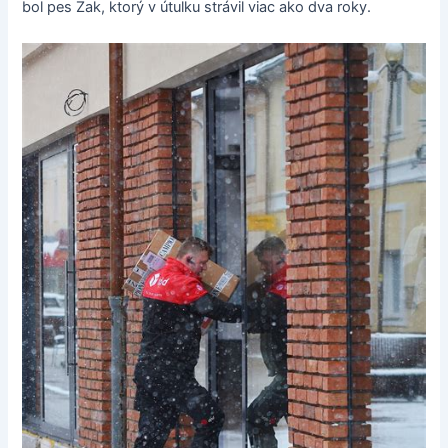
bol pes Zak, ktorý v útulku strávil viac ako dva roky.