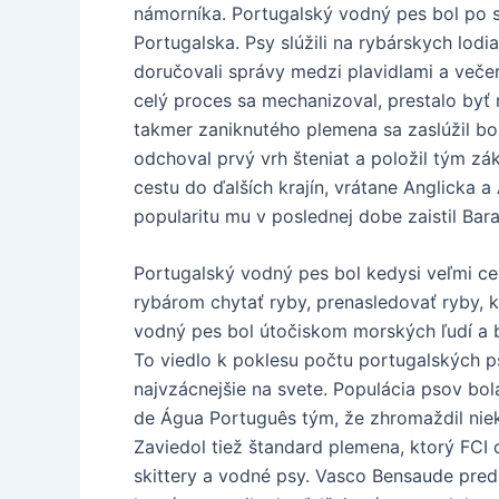
námorníka. Portugalský vodný pes bol po s
Portugalska. Psy slúžili na rybárskych lod
doručovali správy medzi plavidlami a večer
celý proces sa mechanizoval, prestalo byť
takmer zaniknutého plemena sa zaslúžil b
odchoval prvý vrh šteniat a položil tým zá
cestu do ďalších krajín, vrátane Anglicka 
popularitu mu v poslednej dobe zaistil Bara
Portugalský vodný pes bol kedysi veľmi ce
rybárom chytať ryby, prenasledovať ryby, kt
vodný pes bol útočiskom morských ľudí a bo
To viedlo k poklesu počtu portugalských p
najvzácnejšie na svete. Populácia psov bo
de Água Português tým, že zhromaždil nie
Zaviedol tiež štandard plemena, ktorý FCI o
skittery a vodné psy. Vasco Bensaude pre