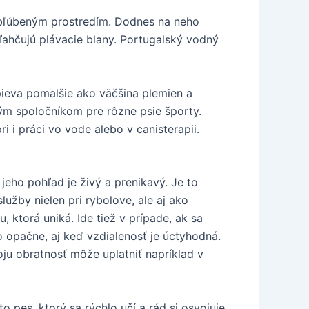
 obľúbeným prostredím. Dodnes na neho
ľahčujú plávacie blany. Portugalský vodný
pieva pomalšie ako väčšina plemien a
ným spoločníkom pre rôzne psie športy.
i i práci vo vode alebo v canisterapii.
jeho pohľad je živý a prenikavý. Je to
užby nielen pri rybolove, ale aj ako
 ktorá uniká. Ide tiež v prípade, ak sa
o opačne, aj keď vzdialenosť je úctyhodná.
ju obratnosť môže uplatniť napríklad v
o pes, ktorý sa rýchlo učí a rád si osvojuje