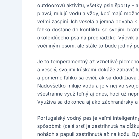
outdoorovú aktivitu, všetky psie športy - 
plavci, milujú vodu a vždy, keď majú možno
veľmi zašpiní. Ich veselá a jemná povaha 
ľahko dostane do konfliktu so svojimi brat
okoloidúceho psa na prechádzke. Výcvik a
voči iným psom, ale stále to bude jediný pe
Je to temperamentný až vznetlivé plemeno,
a veselý, svojimi kúskami dokáže zabaviť ľu
a pomerne ľahko sa cvičí, ak sa dodržiava
Nadovšetko miluje vodu a je v nej vo svojom
všestranne využiteľný aj dnes, hoci už nepr
Využíva sa dokonca aj ako záchranársky a
Portugalský vodný pes je veľmi inteligent
spôsobmi: (celá srsť je zastrihnutá na dĺžk
nohách a papuli zastrihnutá až na kožu. B