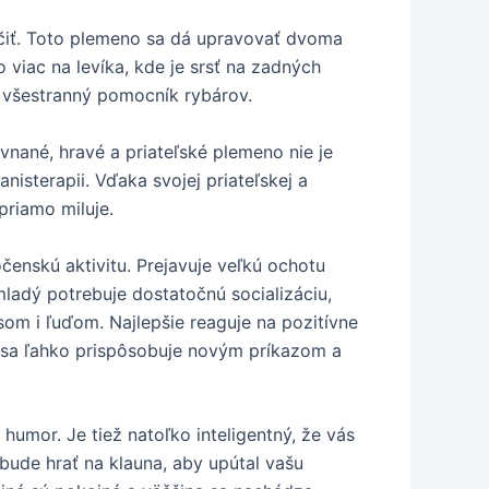
ičiť. Toto plemeno sa dá upravovať dvoma
 viac na levíka, kde je srsť na zadných
o všestranný pomocník rybárov.
vnané, hravé a priateľské plemeno nie je
nisterapii. Vďaka svojej priateľskej a
priamo miluje.
čenskú aktivitu. Prejavuje veľkú ochotu
mladý potrebuje dostatočnú socializáciu,
som i ľuďom. Najlepšie reaguje na pozitívne
e sa ľahko prispôsobuje novým príkazom a
humor. Je tiež natoľko inteligentný, že vás
bude hrať na klauna, aby upútal vašu