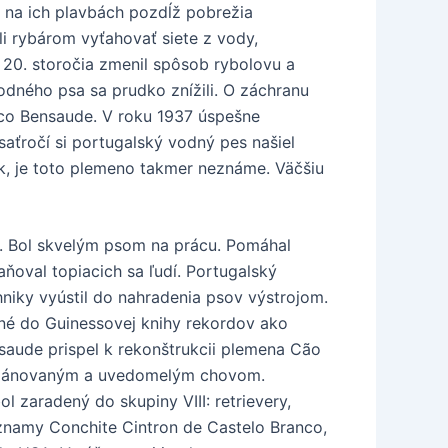
 na ich plavbách pozdĺž pobrežia
li rybárom vyťahovať siete z vody,
m 20. storočia zmenil spôsob rybolovu a
odného psa sa prudko znížili. O záchranu
sco Bensaude. V roku 1937 úspešne
saťročí si portugalský vodný pes našiel
ník, je toto plemeno takmer neznáme. Väčšiu
i. Bol skvelým psom na prácu. Pomáhal
aňoval topiacich sa ľudí. Portugalský
hniky vyústil do nahradenia psov výstrojom.
ané do Guinessovej knihy rekordov ako
saude prispel k rekonštrukcii plemena Cão
h plánovaným a uvedomelým chovom.
l zaradený do skupiny VIII: retrievery,
znamy Conchite Cintron de Castelo Branco,