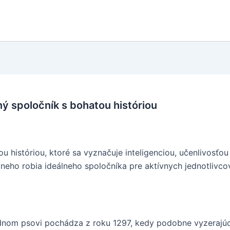
ý spoločník s bohatou históriou
 históriou, ktoré sa vyznačuje inteligenciou, učenlivosťo
neho robia ideálneho spoločníka pre aktívnych jednotlivcov
nom psovi pochádza z roku 1297, kedy podobne vyzerajúci