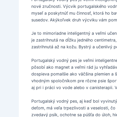
nové zručnosti. Výcvik portugalského vodné
myseľ a poskytnúť mu činnosť, ktorá ho bav
susedov. Akýkoľvek druh výcviku vám pomô
Je to mimoriadne inteligentný a veľmi uče
je zastrihnutá na dĺžku jedného centimetra,
zastrihnutá až na kožu. Bystrý a učenlivý
Portugalský vodný pes je veľmi inteligent
pôsobí ako magnet a veľmi rád ju vyhľadáva
dospieva pomalšie ako väčšina plemien a š
vhodným spoločníkom pre rôzne psie športy
aj pri i práci vo vode alebo v canisterapii
Portugalský vodný pes, aj keď bol vyvinutý
deťom, má veľa trpezlivosti a veselosti, č
zvedavý psík, ochotne sa púšťa do úloh, hi