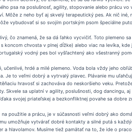
ho psa na poslušnosť, agility, stopovanie alebo prácu vo 
í. Môže z neho byť aj skvelý terapeutický pes. Ak nič iné, 
že vybudovať si so svojím portským psom špeciálne puto.
nlivý, čo znamená, že sa dá ľahko vycvičiť. Toto plemeno s
 s koncom chvosta v plnej dĺžke) alebo viac na levíka, kde
 portugalský vodný pes bol vyšľachtený ako všestranný pom
né, učenlivé, hrdé a milé plemeno. Voda bola vždy jeho ob
. Je to veľmi dobrý a vytrvalý plavec. Plávanie mu uľahču
těňaciu hravosť si zachováva do neskoršieho veku. Pretože 
. Skvele sa uplatní v agility, poslušnosti, dog dancingu, 
. Vďaka svojej priateľskej a bezkonfliktnej povahe sa dobre 
 na použitie a prácu, je v súčasnosti veľmi dobrý ako domá
o mu umožňuje vytvárať dobré kontakty a silné putá s každý
er a hlavolamov. Musíme tiež pamätať na to, že ide o prac