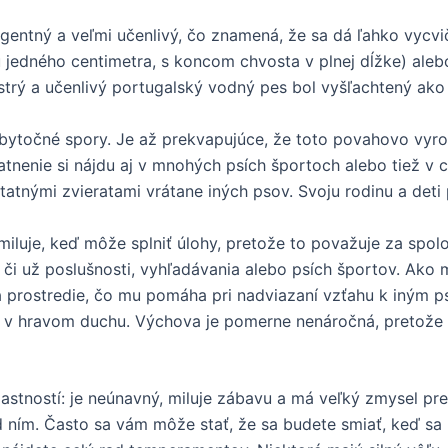
igentný a veľmi učenlivý, čo znamená, že sa dá ľahko vycv
u jedného centimetra, s koncom chvosta v plnej dĺžke) alebo
ystrý a učenlivý portugalský vodný pes bol vyšľachtený ak
 zbytočné spory. Je až prekvapujúce, že toto povahovo vyro
tnenie si nájdu aj v mnohých psích športoch alebo tiež v ca
tatnými zvieratami vrátane iných psov. Svoju rodinu a deti 
miluje, keď môže splniť úlohy, pretože to považuje za spolo
či už poslušnosti, vyhľadávania alebo psích športov. Ako 
a prostredie, čo mu pomáha pri nadviazaní vzťahu k iným p
vik v hravom duchu. Výchova je pomerne nenáročná, pretož
stností: je neúnavný, miluje zábavu a má veľký zmysel pre 
ním. Často sa vám môže stať, že sa budete smiať, keď sa 