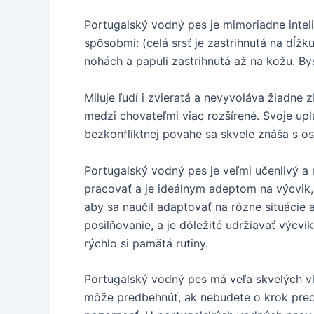
Portugalský vodný pes je mimoriadne intel
spôsobmi: (celá srsť je zastrihnutá na dĺžk
nohách a papuli zastrihnutá až na kožu. B
Miluje ľudí i zvieratá a nevyvoláva žiadne
medzi chovateľmi viac rozšírené. Svoje upla
bezkonfliktnej povahe sa skvele znáša s os
Portugalský vodný pes je veľmi učenlivý a 
pracovať a je ideálnym adeptom na výcvik, 
aby sa naučil adaptovať na rôzne situácie 
posilňovanie, a je dôležité udržiavať výc
rýchlo si pamätá rutiny.
Portugalský vodný pes má veľa skvelých vla
môže predbehnúť, ak nebudete o krok pred 