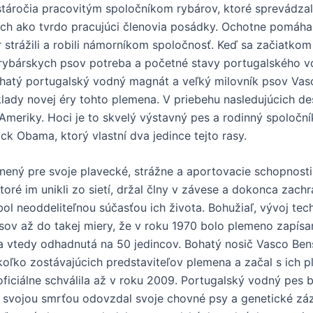
táročia pracovitým spoločníkom rybárov, ktoré sprevádzal
iach ako tvrdo pracujúci členovia posádky. Ochotne pomáha
 strážili a robili námorníkom spoločnosť. Keď sa začiatko
 rybárskych psov potreba a početné stavy portugalského v
ohatý portugalský vodný magnát a veľký milovník psov Va
klady novej éry tohto plemena. V priebehu nasledujúcich de
a Ameriky. Hoci je to skvelý výstavný pes a rodinný spoloč
ck Obama, ktorý vlastní dva jedince tejto rasy.
nený pre svoje plavecké, strážne a aportovacie schopnost
oré im unikli zo sietí, držal člny v závese a dokonca zachr
l neoddeliteľnou súčasťou ich života. Bohužiaľ, vývoj tec
sov až do takej miery, že v roku 1970 bolo plemeno zapís
la vtedy odhadnutá na 50 jedincov. Bohatý nosič Vasco Ben
koľko zostávajúcich predstaviteľov plemena a začal s ic
ficiálne schválila až v roku 2009. Portugalský vodný pes bo
d svojou smrťou odovzdal svoje chovné psy a genetické zá