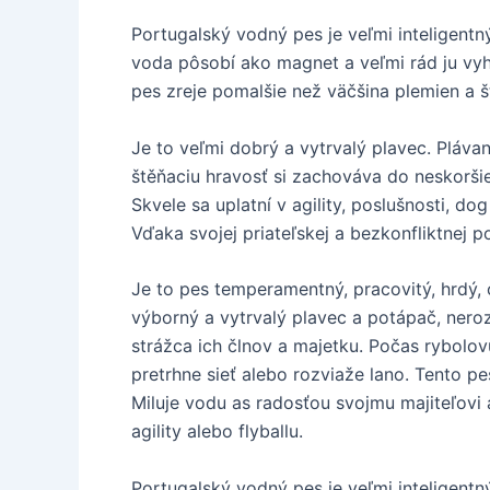
Portugalský vodný pes je veľmi inteligent
voda pôsobí ako magnet a veľmi rád ju vyhľ
pes zreje pomalšie než väčšina plemien a 
Je to veľmi dobrý a vytrvalý plavec. Pláv
štěňaciu hravosť si zachováva do neskorši
Skvele sa uplatní v agility, poslušnosti, d
Vďaka svojej priateľskej a bezkonfliktnej 
Je to pes temperamentný, pracovitý, hrdý, o
výborný a vytrvalý plavec a potápač, neroz
strážca ich člnov a majetku. Počas rybolov
pretrhne sieť alebo rozviaže lano. Tento p
Miluje vodu as radosťou svojmu majiteľovi
agility alebo flyballu.
Portugalský vodný pes je veľmi inteligentný