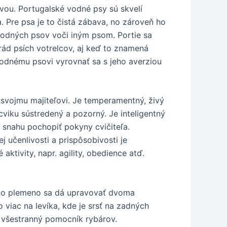
avou. Portugalské vodné psy sú skvelí
. Pre psa je to čistá zábava, no zároveň ho
vodných psov voči iným psom. Portie sa
rád psích votrelcov, aj keď to znamená
odnému psovi vyrovnať sa s jeho averziou
 svojmu majiteľovi. Je temperamentný, živý
ýcviku sústredený a pozorný. Je inteligentný
 snahu pochopiť pokyny cvičiteľa.
 učenlivosti a prispôsobivosti je
ktivity, napr. agility, obedience atď.
Toto plemeno sa dá upravovať dvoma
 viac na levíka, kde je srsť na zadných
o všestranný pomocník rybárov.