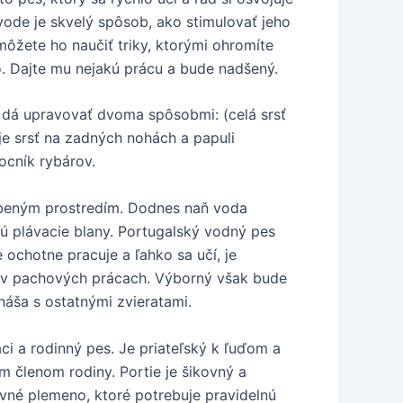
vode je skvelý spôsob, ako stimulovať jeho
môžete ho naučiť triky, ktorými ohromíte
 Dajte mu nejakú prácu a bude nadšený.
a dá upravovať dvoma spôsobmi: (celá srsť
 je srsť na zadných nohách a papuli
ocník rybárov.
ľúbeným prostredím. Dodnes naň voda
jú plávacie blany. Portugalský vodný pes
ochotne pracuje a ľahko sa učí, je
aj v pachových prácach. Výborný však bude
znáša s ostatnými zvieratami.
ci a rodinný pes. Je priateľský k ľuďom a
m členom rodiny. Portie je šikovný a
ovné plemeno, ktoré potrebuje pravidelnú