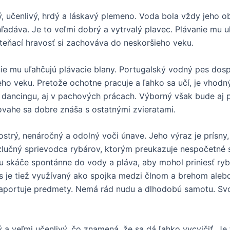
ný, učenlivý, hrdý a láskavý plemeno. Voda bola vždy jeho
adáva. Je to veľmi dobrý a vytrvalý plavec. Plávanie mu u
šteňací hravosť si zachováva do neskoršieho veku.
anie mu uľahčujú plávacie blany. Portugalský vodný pes dos
eho veku. Pretože ochotne pracuje a ľahko sa učí, je vhod
og dancingu, aj v pachových prácach. Výborný však bude aj pr
povahe sa dobre znáša s ostatnými zvieratami.
strý, nenáročný a odolný voči únave. Jeho výraz je prísny, 
lučný sprievodca rybárov, ktorým preukazuje nespočetné sl
u skáče spontánne do vody a pláva, aby mohol priniesť rybu,
es je tiež využívaný ako spojka medzi člnom a brehom aleb
 aportuje predmety. Nemá rád nudu a dlhodobú samotu. Svo
 a veľmi učenlivý, čo znamená, že sa dá ľahko vycvičiť. Je t