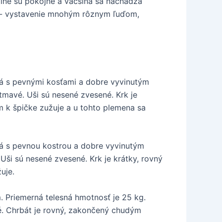
 iné sú pokojné a väčšina sa nachádza
iu - vystavenie mnohým rôznym ľuďom,
cká s pevnými kosťami a dobre vyvinutým
 tmavé. Uši sú nesené zvesené. Krk je
om k špičke zužuje a u tohto plemena sa
ká s pevnou kostrou a dobre vyvinutým
 Uši sú nesené zvesené. Krk je krátky, rovný
uje.
 Priemerná telesná hmotnosť je 25 kg.
até. Chrbát je rovný, zakončený chudým