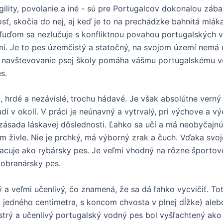
agility, povolanie a iné - sú pre Portugalcov dokonalou záb
sť, skočia do nej, aj keď je to na prechádzke bahnitá mláka
k ľuďom sa nezlučuje s konfliktnou povahou portugalských 
mi. Je to pes územčistý a statočný, na svojom území nemá 
 navštevovanie psej školy pomáha vášmu portugalskému v
s.
 hrdé a nezávislé, trochu hádavé. Je však absolútne verný
dí v okolí. V práci je neúnavný a vytrvalý, pri výchove a v
 zásada láskavej dôslednosti. Ľahko sa učí a má neobyčajnú
 živle. Nie je prchký, má výborný zrak a čuch. Vďaka svojej
acuje ako rybársky pes. Je veľmi vhodný na rôzne športové a
 obranársky pes.
ný a veľmi učenlivý, čo znamená, že sa dá ľahko vycvičiť. 
u jedného centimetra, s koncom chvosta v plnej dĺžke) alebo
ystrý a učenlivý portugalský vodný pes bol vyšľachtený ak