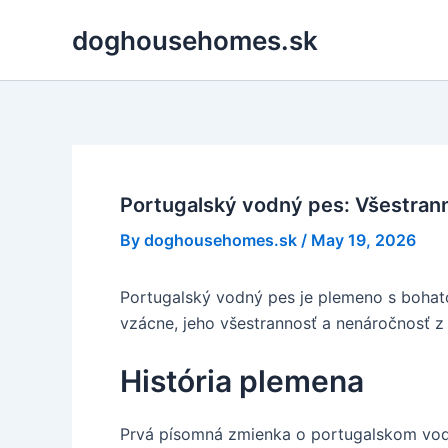
Skip
doghousehomes.sk
to
content
Portugalský vodný pes: Všestrann
By
doghousehomes.sk
/
May 19, 2026
Portugalský vodný pes je plemeno s bohatou
vzácne, jeho všestrannosť a nenáročnosť z 
História plemena
Prvá písomná zmienka o portugalskom vod