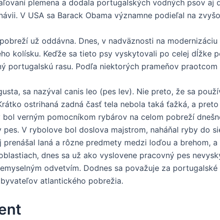
naľovaní plemena a dodala portugalských vodných psov aj 
návii. V USA sa Barack Obama významne podieľal na zvyšo
obreží už oddávna. Dnes, v nadväznosti na modernizáciu ry
ho kolísku. Keďže sa tieto psy vyskytovali po celej dĺžke
 portugalskú rasu. Podľa niektorých prameňov praotcom v
ta, sa nazýval canis leo (pes lev). Nie preto, že sa používa
Krátko ostrihaná zadná časť tela nebola taká ťažká, a preto
 bol verným pomocníkom rybárov na celom pobreží dnešnéh
ny pes. V rybolove bol doslova majstrom, naháňal ryby do s
 aj prenášal laná a rôzne predmety medzi loďou a brehom, a 
blastiach, dnes sa už ako vyslovene pracovný pes nevysky
priemyselným odvetvím. Dodnes sa považuje za portugalské
obyvateľov atlantického pobrežia.
ent