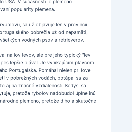
do USA. V súčasnosti je plemeno
vaní popularity plemena.
bolovu, sa už objavuje len v provincii
 portugalského pobrežia už od nepamäti,
šetkých vodných psov a retrieverov.
l na lov levov, ale pre jeho typický "leví
 pes lepšie plával. Je vynikajúcim plavcom
o Portugalska. Pomáhal nielen pri love
ietí v pobrežných vodách, potápal sa za
to aj na značné vzdialenosti. Kedysi sa
tuje, pretože rybolov nadobudol úplne inú
 národné plemeno, pretože dlho a skutočne