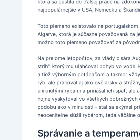
ktorá sa pustila do ďalšej práce na zdoko
najpopulárnejšie v USA, Nemecku a Škandi
Toto plemeno existovalo na portugalskom p
Algarve, ktorá je súčasne považovaná za je
možno toto plemeno považovať za pôvodný
Na prelome letopočtov, za vlády cisára Augus
strih", ktorý mu uľahčoval pohyb vo vode. 
a tiež výborným potápačom a takmer vždy
rýb, ale pracoval aj ako ovčiarsky a stráž
uniknutými rybami a prinášal ich späť, ale
hojne vyskytoval vo všetkých pobrežných o
podobu ako v minulosti - stal sa akýmsi 
neoceniteľne slúžil rybárom, teda väčšine 
Správanie a temperam