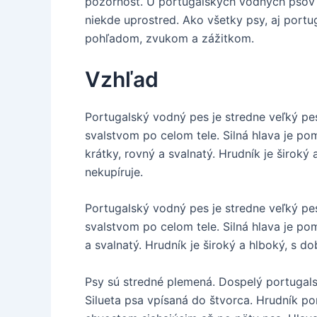
pozornosť. U portugalských vodných psov n
niekde uprostred. Ako všetky psy, aj port
pohľadom, zvukom a zážitkom.
Vzhľad
Portugalský vodný pes je stredne veľký pe
svalstvom po celom tele. Silná hlava je po
krátky, rovný a svalnatý. Hrudník je širok
nekupíruje.
Portugalský vodný pes je stredne veľký pe
svalstvom po celom tele. Silná hlava je pom
a svalnatý. Hrudník je široký a hlboký, s d
Psy sú stredné plemená. Dospelý portugals
Silueta psa vpísaná do štvorca. Hrudník po