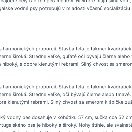
ájdete celý rad temperamentov. Niektoré majú silnú vôľu,
ugalské vodné psy potrebujú v mladosti včasnú socializác
s harmonických proporcií. Stavba tela je takmer kvadrati
merne široká. Stredne veľké, guľaté oči bývajú čierne alebo
ý a hlboký, s dobre klenutými rebrami. Silný chvost sa smer
s harmonických proporcií. Stavba tela je takmer kvadratic
erne široká. Stredne veľké, oči bývajú čierne alebo tmavé.
obre klenutými rebrami. Silný chvost sa smerom k špičke zuž
ký vodný pes dosahuje v kohútiku 57 cm, sučka cca 52 cm.
rtugalského psa je hlboký a široký. Nohy štíhle, ale svaln