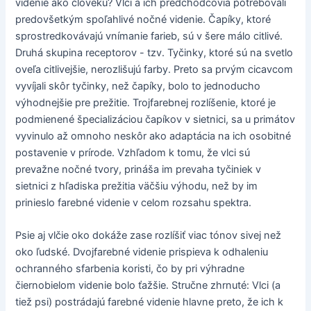
videnie ako človeku? Vlci a ich predchodcovia potrebovali
predovšetkým spoľahlivé nočné videnie. Čapíky, ktoré
sprostredkovávajú vnímanie farieb, sú v šere málo citlivé.
Druhá skupina receptorov - tzv. Tyčinky, ktoré sú na svetlo
oveľa citlivejšie, nerozlišujú farby. Preto sa prvým cicavcom
vyvíjali skôr tyčinky, než čapíky, bolo to jednoducho
výhodnejšie pre prežitie. Trojfarebnej rozlíšenie, ktoré je
podmienené špecializáciou čapíkov v sietnici, sa u primátov
vyvinulo až omnoho neskôr ako adaptácia na ich osobitné
postavenie v prírode. Vzhľadom k tomu, že vlci sú
prevažne nočné tvory, prináša im prevaha tyčiniek v
sietnici z hľadiska prežitia väčšiu výhodu, než by im
prinieslo farebné videnie v celom rozsahu spektra.
Psie aj vlčie oko dokáže zase rozlíšiť viac tónov sivej než
oko ľudské. Dvojfarebné videnie prispieva k odhaleniu
ochranného sfarbenia koristi, čo by pri výhradne
čiernobielom videnie bolo ťažšie. Stručne zhrnuté: Vlci (a
tiež psi) postrádajú farebné videnie hlavne preto, že ich k