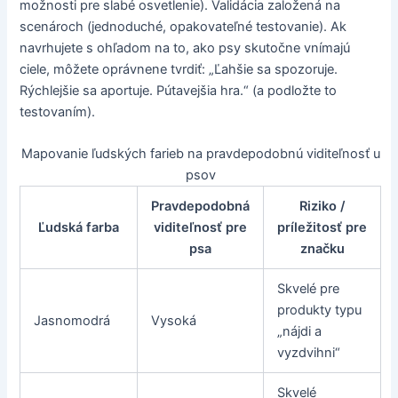
možnosti pre slabé osvetlenie). Validácia založená na
scenároch (jednoduché, opakovateľné testovanie). Ak
navrhujete s ohľadom na to, ako psy skutočne vnímajú
ciele, môžete oprávnene tvrdiť: „Ľahšie sa spozoruje.
Rýchlejšie sa aportuje. Pútavejšia hra.“ (a podložte to
testovaním).
Mapovanie ľudských farieb na pravdepodobnú viditeľnosť u
psov
Pravdepodobná
Riziko /
Ľudská farba
viditeľnosť pre
príležitosť pre
psa
značku
Skvelé pre
produkty typu
Jasnomodrá
Vysoká
„nájdi a
vyzdvihni“
Skvelé