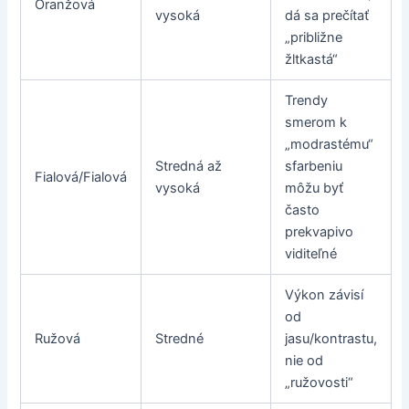
Oranžová
vysoká
dá sa prečítať
„približne
žltkastá“
Trendy
smerom k
„modrastému“
Stredná až
sfarbeniu
Fialová/Fialová
vysoká
môžu byť
často
prekvapivo
viditeľné
Výkon závisí
od
Ružová
Stredné
jasu/kontrastu,
nie od
„ružovosti“