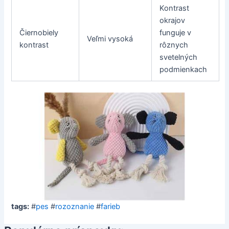
Kontrast
okrajov
Čiernobiely
funguje v
Veľmi vysoká
kontrast
rôznych
svetelných
podmienkach
tags:
#
pes
#
rozoznanie
#
farieb