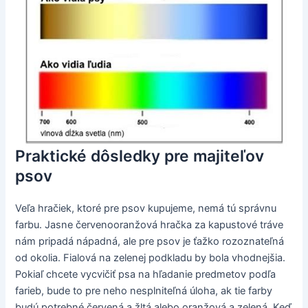
Praktické dôsledky pre majiteľov
psov
Veľa hračiek, ktoré pre psov kupujeme, nemá tú správnu
farbu. Jasne červenooranžová hračka za kapustové tráve
nám pripadá nápadná, ale pre psov je ťažko rozoznateľná
od okolia. Fialová na zelenej podkladu by bola vhodnejšia.
Pokiaľ chcete vycvičiť psa na hľadanie predmetov podľa
farieb, bude to pre neho nesplniteľná úloha, ak tie farby
budú potrebné červená a žltá alebo oranžová a zelená. Keď