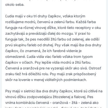
okolo seba.
Ľudia majú v oku tri druhy čapíkov, vďaka ktorým
rozlišujeme modrú, červenú a zelenú farbu. Každá farba
funguje na rôznej vlnovej dĺžke, ktoré tieto receptory v oku
zachytávajú a prevádzajú ďalej do mozgu. V praxi to
funguje tak, že pes neodlíši žltú farbu od zelenej, ale odlíši
prvú skupinu farieb od druhej. Psy však majú iba dva druhy
čapíkov, čo znamená, že ich farebné videnie je
obmedzené. Ľudia vidia viac farieb vďaka trom typom
čapíkov v očiach. Psy lepšie vidia modrú a žltú farbu.
Červená a oranžová pre ne vyzerajú skôr ako sivá. Ostrosť
zraku tiež hrá dôležitú rolu. Psy majú zrak prispôsobený
skôr na lovenie v menej viditeľných podmienkach.
Psy majú v sietnici iba dva druhy čapíkov, ktoré sú citlivé na
vlnovú dĺžku zodpovedajúcu žltozelenej a fialovej. Pes
vníma kombináciu červená - oranžová - žltá - zelená ako