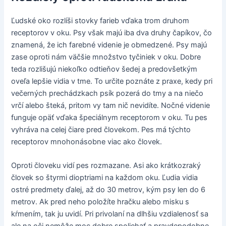
Ľudské oko rozlíši stovky farieb vďaka trom druhom
receptorov v oku. Psy však majú iba dva druhy čapíkov, čo
znamená, že ich farebné videnie je obmedzené. Psy majú
zase oproti nám väčšie množstvo tyčiniek v oku. Dobre
teda rozlišujú niekoľko odtieňov šedej a predovšetkým
oveľa lepšie vidia v tme. To určite poznáte z praxe, kedy pri
večerných prechádzkach psík pozerá do tmy a na niečo
vrčí alebo šteká, pritom vy tam nič nevidíte. Nočné videnie
funguje opäť vďaka špeciálnym receptorom v oku. Tu pes
vyhráva na celej čiare pred človekom. Pes má týchto
receptorov mnohonásobne viac ako človek.
Oproti človeku vidí pes rozmazane. Asi ako krátkozraký
človek so štyrmi dioptriami na každom oku. Ľudia vidia
ostré predmety ďalej, až do 30 metrov, kým psy len do 6
metrov. Ak pred neho položíte hračku alebo misku s
kŕmením, tak ju uvidí. Pri privolaní na dlhšiu vzdialenosť sa