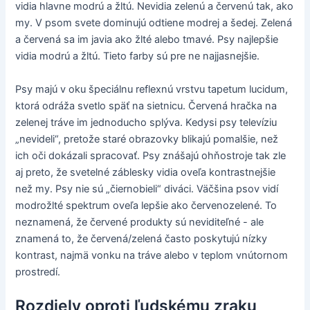
vidia hlavne modrú a žltú. Nevidia zelenú a červenú tak, ako
my. V psom svete dominujú odtiene modrej a šedej. Zelená
a červená sa im javia ako žlté alebo tmavé. Psy najlepšie
vidia modrú a žltú. Tieto farby sú pre ne najjasnejšie.
Psy majú v oku špeciálnu reflexnú vrstvu tapetum lucidum,
ktorá odráža svetlo späť na sietnicu. Červená hračka na
zelenej tráve im jednoducho splýva. Kedysi psy televíziu
„nevideli“, pretože staré obrazovky blikajú pomalšie, než
ich oči dokázali spracovať. Psy znášajú ohňostroje tak zle
aj preto, že svetelné záblesky vidia oveľa kontrastnejšie
než my. Psy nie sú „čiernobieli“ diváci. Väčšina psov vidí
modrožlté spektrum oveľa lepšie ako červenozelené. To
neznamená, že červené produkty sú neviditeľné - ale
znamená to, že červená/zelená často poskytujú nízky
kontrast, najmä vonku na tráve alebo v teplom vnútornom
prostredí.
Rozdiely oproti ľudskému zraku