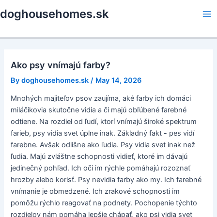
Skip
doghousehomes.sk
to
Ma
content
Me
Ako psy vnímajú farby?
By
doghousehomes.sk
/
May 14, 2026
Mnohých majiteľov psov zaujíma, aké farby ich domáci
miláčikovia skutočne vidia a či majú obľúbené farebné
odtiene. Na rozdiel od ľudí, ktorí vnímajú široké spektrum
farieb, psy vidia svet úplne inak. Základný fakt - pes vidí
farebne. Avšak odlišne ako ľudia. Psy vidia svet inak než
ľudia. Majú zvláštne schopnosti vidieť, ktoré im dávajú
jedinečný pohľad. Ich oči im rýchle pomáhajú rozoznať
hrozby alebo korisť. Psy nevidia farby ako my. Ich farebné
vnímanie je obmedzené. Ich zrakové schopnosti im
pomôžu rýchlo reagovať na podnety. Pochopenie týchto
rozdielov nám pomáha lepšie chápať, ako psi vidia svet