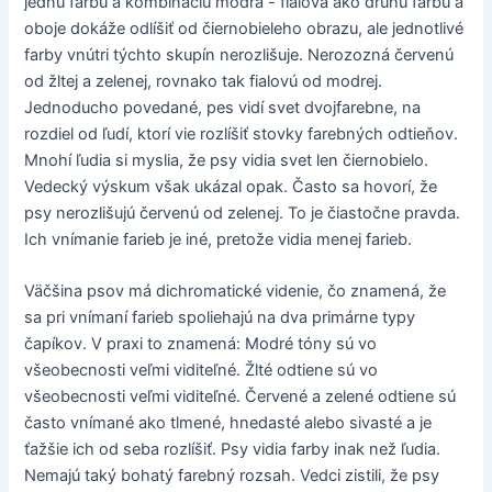
jednu farbu a kombináciu modrá - fialová ako druhú farbu a
oboje dokáže odlíšiť od čiernobieleho obrazu, ale jednotlivé
farby vnútri týchto skupín nerozlišuje. Nerozozná červenú
od žltej a zelenej, rovnako tak fialovú od modrej.
Jednoducho povedané, pes vidí svet dvojfarebne, na
rozdiel od ľudí, ktorí vie rozlíšiť stovky farebných odtieňov.
Mnohí ľudia si myslia, že psy vidia svet len čiernobielo.
Vedecký výskum však ukázal opak. Často sa hovorí, že
psy nerozlišujú červenú od zelenej. To je čiastočne pravda.
Ich vnímanie farieb je iné, pretože vidia menej farieb.
Väčšina psov má dichromatické videnie, čo znamená, že
sa pri vnímaní farieb spoliehajú na dva primárne typy
čapíkov. V praxi to znamená: Modré tóny sú vo
všeobecnosti veľmi viditeľné. Žlté odtiene sú vo
všeobecnosti veľmi viditeľné. Červené a zelené odtiene sú
často vnímané ako tlmené, hnedasté alebo sivasté a je
ťažšie ich od seba rozlíšiť. Psy vidia farby inak než ľudia.
Nemajú taký bohatý farebný rozsah. Vedci zistili, že psy