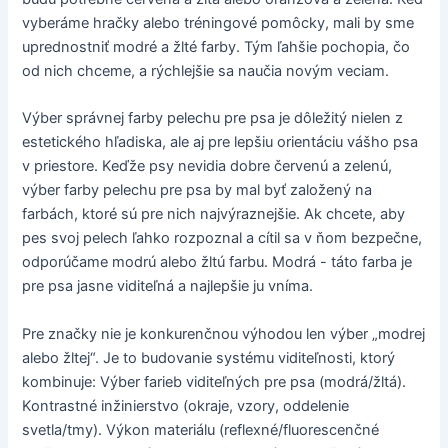
vyberáme hračky alebo tréningové pomôcky, mali by sme
uprednostniť modré a žlté farby. Tým ľahšie pochopia, čo
od nich chceme, a rýchlejšie sa naučia novým veciam.
Výber správnej farby pelechu pre psa je dôležitý nielen z
estetického hľadiska, ale aj pre lepšiu orientáciu vášho psa
v priestore. Keďže psy nevidia dobre červenú a zelenú,
výber farby pelechu pre psa by mal byť založený na
farbách, ktoré sú pre nich najvýraznejšie. Ak chcete, aby
pes svoj pelech ľahko rozpoznal a cítil sa v ňom bezpečne,
odporúčame modrú alebo žltú farbu. Modrá - táto farba je
pre psa jasne viditeľná a najlepšie ju vníma.
Pre značky nie je konkurenčnou výhodou len výber „modrej
alebo žltej“. Je to budovanie systému viditeľnosti, ktorý
kombinuje: Výber farieb viditeľných pre psa (modrá/žltá).
Kontrastné inžinierstvo (okraje, vzory, oddelenie
svetla/tmy). Výkon materiálu (reflexné/fluorescenčné