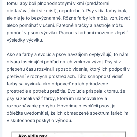
tomu, aby boli plnohodnotnými vlkmi (predátormi
obstarávajícími si korisť), nepotrebujú. Psy vidia farby inak,
ale nie je to bezvýznamné. Rôzne farby ich môžu vzrušovať
alebo pomáhať v učení. Farebné hračky a nástroje môžu
pomôcť v psom výcviku. Pracou s farbami môžeme zlepšiť
výsledky výcviku.
Ako sa farby a evolúcia psov navzájom ovplyvňujú, to nám
otvára fascinujúci pohľad na ich zrakový vývoj. Psy si v
priebehu času rozvinuli sposob videnia, ktorý ich podporil v
prežívaní v rôznych prostrediach. Táto schopnosť vidieť
farby sa vyvinula ako odpoveď na ich prirodzené
prostredie a potrebu prežitia. Evolúcia prispela k tomu, že
psy si začali vážiť farby, ktoré im uľahčovali lov a
rozpoznávanie pohybu. Hovoríme o evolúcii psov, je
dôležité uvedomiť si, že ich obmedzené spektrum farieb im
v skutočnosti poskytlo výhodu.