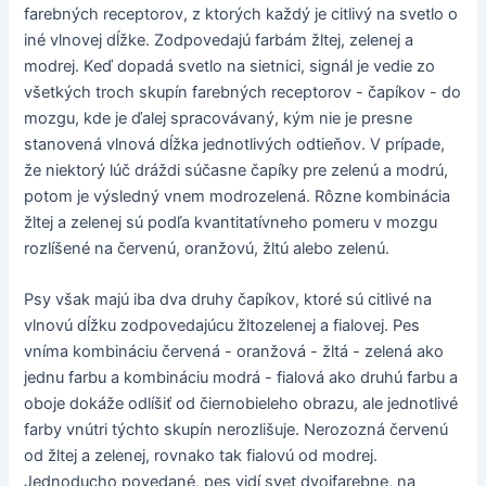
farebných receptorov, z ktorých každý je citlivý na svetlo o
iné vlnovej dĺžke. Zodpovedajú farbám žltej, zelenej a
modrej. Keď dopadá svetlo na sietnici, signál je vedie zo
všetkých troch skupín farebných receptorov - čapíkov - do
mozgu, kde je ďalej spracovávaný, kým nie je presne
stanovená vlnová dĺžka jednotlivých odtieňov. V prípade,
že niektorý lúč dráždi súčasne čapíky pre zelenú a modrú,
potom je výsledný vnem modrozelená. Rôzne kombinácia
žltej a zelenej sú podľa kvantitatívneho pomeru v mozgu
rozlíšené na červenú, oranžovú, žltú alebo zelenú.
Psy však majú iba dva druhy čapíkov, ktoré sú citlivé na
vlnovú dĺžku zodpovedajúcu žltozelenej a fialovej. Pes
vníma kombináciu červená - oranžová - žltá - zelená ako
jednu farbu a kombináciu modrá - fialová ako druhú farbu a
oboje dokáže odlíšiť od čiernobieleho obrazu, ale jednotlivé
farby vnútri týchto skupín nerozlišuje. Nerozozná červenú
od žltej a zelenej, rovnako tak fialovú od modrej.
Jednoducho povedané, pes vidí svet dvojfarebne, na