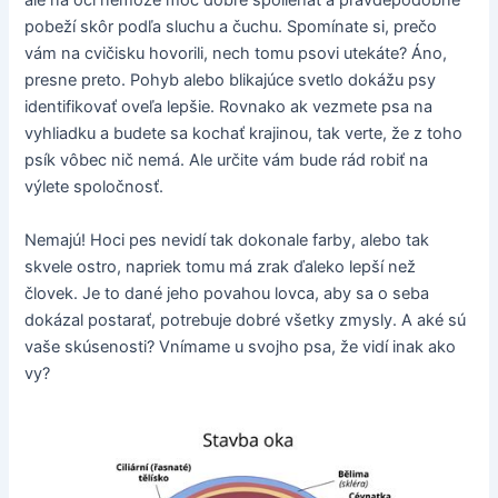
ale na oči nemôže moc dobre spoliehať a pravdepodobne
pobeží skôr podľa sluchu a čuchu. Spomínate si, prečo
vám na cvičisku hovorili, nech tomu psovi utekáte? Áno,
presne preto. Pohyb alebo blikajúce svetlo dokážu psy
identifikovať oveľa lepšie. Rovnako ak vezmete psa na
vyhliadku a budete sa kochať krajinou, tak verte, že z toho
psík vôbec nič nemá. Ale určite vám bude rád robiť na
výlete spoločnosť.
Nemajú! Hoci pes nevidí tak dokonale farby, alebo tak
skvele ostro, napriek tomu má zrak ďaleko lepší než
človek. Je to dané jeho povahou lovca, aby sa o seba
dokázal postarať, potrebuje dobré všetky zmysly. A aké sú
vaše skúsenosti? Vnímame u svojho psa, že vidí inak ako
vy?