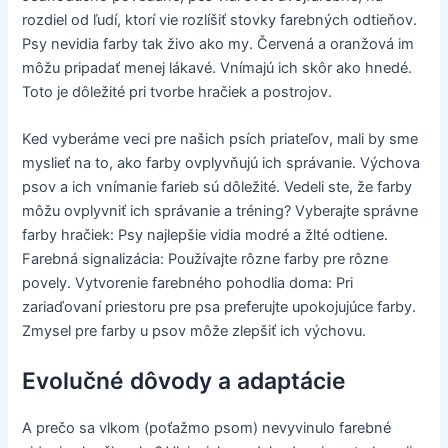
rozdiel od ľudí, ktorí vie rozlíšiť stovky farebných odtieňov.
Psy nevidia farby tak živo ako my. Červená a oranžová im
môžu pripadať menej lákavé. Vnímajú ich skôr ako hnedé.
Toto je dôležité pri tvorbe hračiek a postrojov.
Ked vyberáme veci pre našich psích priateľov, mali by sme
myslieť na to, ako farby ovplyvňujú ich správanie. Výchova
psov a ich vnímanie farieb sú dôležité. Vedeli ste, že farby
môžu ovplyvniť ich správanie a tréning? Vyberajte správne
farby hračiek: Psy najlepšie vidia modré a žlté odtiene.
Farebná signalizácia: Používajte rôzne farby pre rôzne
povely. Vytvorenie farebného pohodlia doma: Pri
zariaďovaní priestoru pre psa preferujte upokojujúce farby.
Zmysel pre farby u psov môže zlepšiť ich výchovu.
Evolučné dôvody a adaptácie
A prečo sa vlkom (poťažmo psom) nevyvinulo farebné