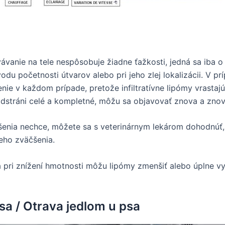
vávanie na tele nespôsobuje žiadne ťažkosti, jedná sa iba o
du početnosti útvarov alebo pri jeho zlej lokalizácii. V p
nie v každom prípade, pretože infiltratívne lipómy vrastajú 
neodstráni celé a kompletné, môžu sa objavovať znova a znov
ešenia nechce, môžete sa s veterinárnym lekárom dohodnúť, 
eho zväčšenia.
 pri znížení hmotnosti môžu lipómy zmenšiť alebo úplne vy
a / Otrava jedlom u psa