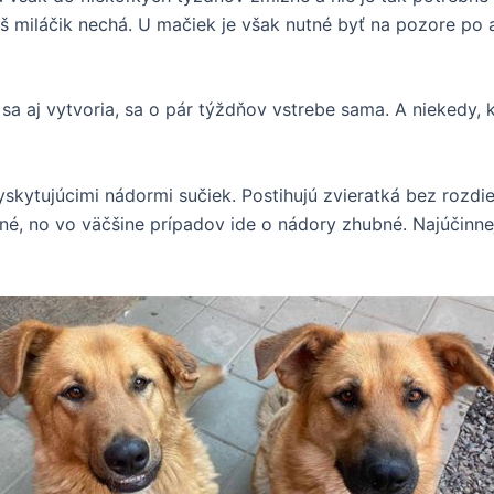
áš miláčik nechá. U mačiek je však nutné byť na pozore po 
 sa aj vytvoria, sa o pár týždňov vstrebe sama. A niekedy, 
yskytujúcimi nádormi sučiek. Postihujú zvieratká bez rozdi
é, no vo väčšine prípadov ide o nádory zhubné. Najúčinnej