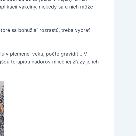
aplikácii vakcíny, niekedy sa u nich môže
ktoré sa bohužiaľ rozrastú, treba vybrať
elu v plemene, veku, počte gravidít… V
šou terapiou nádorov mliečnej žľazy je ich