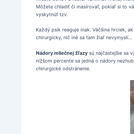
Môžete chladiť či masírovať, pokiaľ si to v
vyskytnúť tzv.
Každý psik reaguje inak. Väčšina hrciek, ak
chirurgicky, nič iné sa tam žiaľ nevymyslí...
Nádory mliečnej žľazy
sú najčastejšie sa v
nižšom percente sa jedná o nádory nezhubn
chirurgické odstránenie.