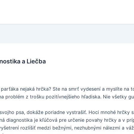
nostika a Liečba
parťáka nejaká hrčka? Ste na smrť vydesení a myslíte na to
na problém z trošku pozitívnejšieho hľadiska. Nie všetky gu
e svojho psa, dokáže poriadne vystrašiť. Hoci mnohé hrčky
ná diagnostika je kľúčová pre určenie povahy hrčky a v príp
etrení rozlíšiť medzi bežnými, nezhubnými nálezmi a vážny