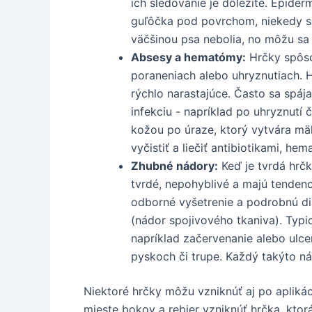
ich sledovanie je dôležité. Epid
guľôčka pod povrchom, niekedy so
väčšinou psa nebolia, no môžu sa 
Absesy a hematómy:
Hrčky spôso
poraneniach alebo uhryznutiach. 
rýchlo narastajúce. Často sa spáj
infekciu - napríklad po uhryznutí 
kožou po úraze, ktorý vytvára mä
vyčistiť a liečiť antibiotikami, 
Zhubné nádory:
Keď je tvrdá hrč
tvrdé, nepohyblivé a majú tendenci
odborné vyšetrenie a podrobnú di
(nádor spojivového tkaniva). Typ
napríklad začervenanie alebo ulcer
pyskoch či trupe. Každý takýto n
Niektoré hrčky môžu vzniknúť aj po aplikáci
mieste bokov a rebier vzniknúť hrčka, ktor