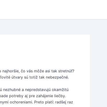
 najhoršie, čo vás môže asi tak stretnúť?
ľovité útvary sú totiž tak nebezpečné.
 sú nezhubné a nepredstavujú okamžitú
ade potreby aj pre zahájenie liečby.
mi ochoreniami. Preto platí: radšej raz