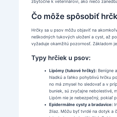
zbytočne k veterinárovi, ako niečo zanedba
Čo môže spôsobiť hrčk
Hrčky sa u psov môžu objaviť na akomkoľve
neškodných tukových uložení a cyst, až po
vyžaduje okamžitú pozornosť. Základom je
Typy hrčiek u psov:
Lipómy (tukové hrčky):
Benígne a
hladkú a ľahko pohyblivú hrčku po
no má zmysel ho sledovať a v prí
buniek, sú zvyčajne nebolestivé, 
Lipóm nie je nebezpečný, pokiaľ 
Epidermálne cysty a bradavice:
In
žliaz. Môžu byť tvrdé na dotyk a č