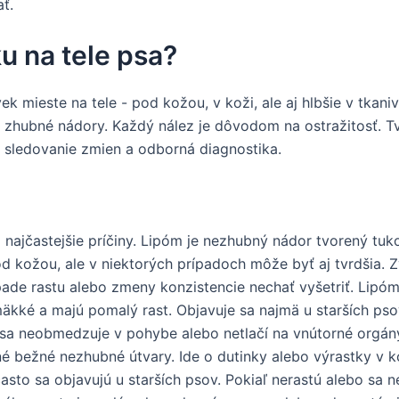
ť.
u na tele psa?
k mieste na tele - pod kožou, v koži, ale aj hlbšie v tka
 zhubné nádory. Každý nález je dôvodom na ostražitosť. Tv
 sledovanie zmien a odborná diagnostika.
 najčastejšie príčiny. Lipóm je nezhubný nádor tvorený tu
d kožou, ale v niektorých prípadoch môže byť aj tvrdšia. 
pade rastu alebo zmeny konzistencie nechať vyšetriť. Lipó
mäkké a majú pomalý rast. Objavuje sa najmä u starších ps
psa neobmedzuje v pohybe alebo netlačí na vnútorné orgán
é bežné nezhubné útvary. Ide o dutinky alebo výrastky v 
asto sa objavujú u starších psov. Pokiaľ nerastú alebo sa ne