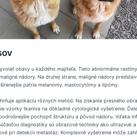
sov
yvolať obavy u každého majiteľa. Tieto abnormálne rastli
 maligné nádory. Na druhej strane, maligné nádory predsta
zšírenejšie patria melanómy, mastocytómy a lipómy.
hrňuje aplikáciu rôznych metód. Na získanie presného obr
e vzorky tkaniva na dôkladné cytologické vyšetrenie. Ďal
 podrobnejšie pochopiť štruktúru a pôvod nádoru. Vďaka i
súčasťou diagnostiky sú obrazové techniky ako ultrazvuk 
čové pri detekcii metastáz. Komplexné vyšetrenie môže zahŕň