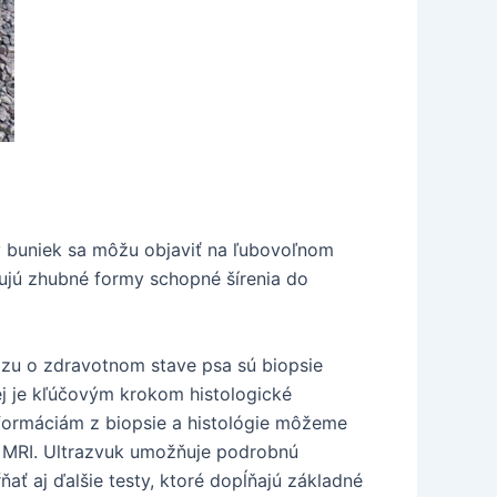
ny buniek sa môžu objaviť na ľubovoľnom
vujú zhubné formy schopné šírenia do
azu o zdravotnom stave psa sú biopsie
ej je kľúčovým krokom histologické
nformáciám z biopsie a histológie môžeme
a MRI. Ultrazvuk umožňuje podrobnú
ať aj ďalšie testy, ktoré dopĺňajú základné