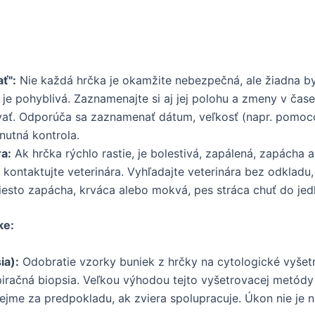
ať":
Nie každá hrčka je okamžite nebezpečná, ale žiadna by
či je pohyblivá. Zaznamenajte si aj jej polohu a zmeny v čas
vať. Odporúča sa zaznamenať dátum, veľkosť (napr. pomoco
 nutná kontrola.
ra:
Ak hrčka rýchlo rastie, je bolestivá, zapálená, zapácha
 kontaktujte veterinára. Vyhľadajte veterinára bez odkladu, 
iesto zapácha, krváca alebo mokvá, pes stráca chuť do jedl
ke:
ia):
Odobratie vzorky buniek z hrčky na cytologické vyšetr
piračná biopsia. Veľkou výhodou tejto vyšetrovacej metódy j
jme za predpokladu, ak zviera spolupracuje. Úkon nie je ni