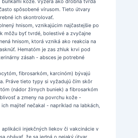
i bunkami kože. Vyzerá ako drobná tvrdá
často spôsobené vírusom. Tieto útvary
rebné ich skontrolovať.
lnený hnisom, vznikajúcim najčastejšie po
k môžu byť tvrdé, bolestivé a zvyčajne
lnená hnisom, ktorá vzniká ako reakcia na
prasknúť. Hematóm je zas zhluk krvi pod
erinárny zásah - absces je potrebné
ocytóm, fibrosarkóm, karcinóm) bývajú
a. Práve tieto typy si vyžadujú čím skôr
tóm (nádor žírnych buniek) a fibrosarkóm
yblivosť a zmeny na povrchu kože -
ich majiteľ nečakal - napríklad na labkách,
aplikácii injekčných liekov či vakcinácie v
sa obávať, že sa jedná o nejaký útvar.