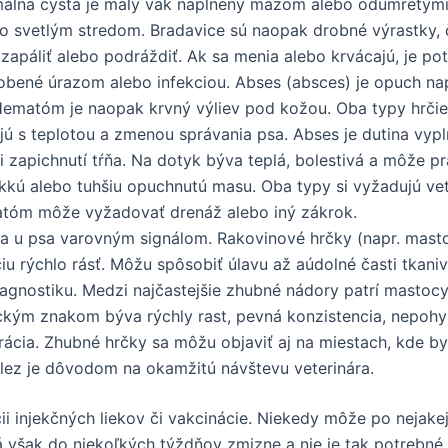
ermálna cysta je malý vak naplnený mazom alebo odumretým
 svetlým stredom. Bradavice sú naopak drobné výrastky, 
zapáliť alebo podráždiť. Ak sa menia alebo krvácajú, je pot
bené úrazom alebo infekciou. Abses (absces) je opuch nap
Hematóm je naopak krvný výliev pod kožou. Oba typy hrčie
ajú s teplotou a zmenou správania psa. Abses je dutina vyp
či zapichnutí tŕňa. Na dotyk býva teplá, bolestivá a môže 
kkú alebo tuhšiu opuchnutú masu. Oba typy si vyžadujú vet
hematóm môže vyžadovať drenáž alebo iný zákrok.
ka u psa varovným signálom. Rakovinové hrčky (napr. mast
u rýchlo rásť. Môžu spôsobiť úlavu až aúdolné časti tkaniv
agnostiku. Medzi najčastejšie zhubné nádory patrí mastocy
ickým znakom býva rýchly rast, pevná konzistencia, nepoh
ácia. Zhubné hrčky sa môžu objaviť aj na miestach, kde by 
ález je dôvodom na okamžitú návštevu veterinára.
i injekčných liekov či vakcinácie. Niekedy môže po nejakej 
á však do niekoľkých týždňov zmizne a nie je tak potrebné 