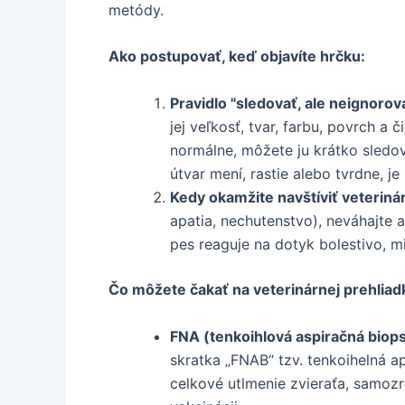
metódy.
Ako postupovať, keď objavíte hrčku:
Pravidlo "sledovať, ale neignorov
jej veľkosť, tvar, farbu, povrch a 
normálne, môžete ju krátko sledo
útvar mení, rastie alebo tvrdne, je
Kedy okamžite navštíviť veteriná
apatia, nechutenstvo), neváhajte a
pes reaguje na dotyk bolestivo, m
Čo môžete čakať na veterinárnej prehliad
FNA (tenkoihlová aspiračná biops
skratka „FNAB“ tzv. tenkoihelná a
celkové utlmenie zvieraťa, samozre