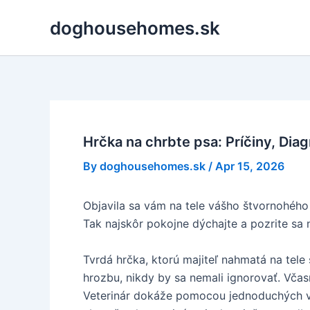
Skip
doghousehomes.sk
to
content
Hrčka na chrbte psa: Príčiny, Diag
By
doghousehomes.sk
/
Apr 15, 2026
Objavila sa vám na tele vášho štvornohého 
Tak najskôr pokojne dýchajte a pozrite sa 
Tvrdá hrčka, ktorú majiteľ nahmatá na tel
hrozbu, nikdy by sa nemali ignorovať. Včas
Veterinár dokáže pomocou jednoduchých vyš