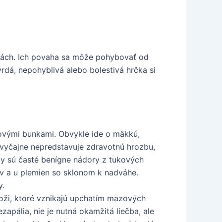
nivách. Ich povaha sa môže pohybovať od
rdá, nepohyblivá alebo bolestivá hrčka si
kovými bunkami. Obvykle ide o mäkkú,
Zvyčajne nepredstavuje zdravotnú hrozbu,
my sú časté benígne nádory z tukových
ov a u plemien so sklonom k nadváhe.
y.
koži, ktoré vznikajú upchatím mazových
zapália, nie je nutná okamžitá liečba, ale