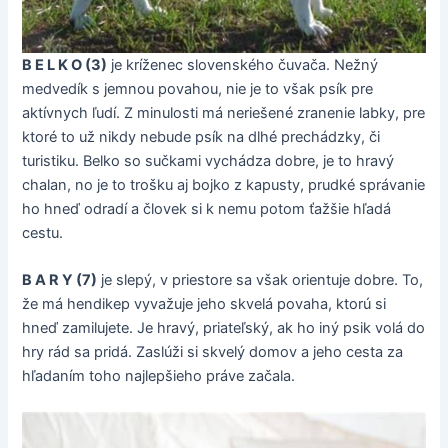
B E L K O (3)
je kríženec slovenského čuvača. Nežný
medvedík s jemnou povahou, nie je to však psík pre
aktívnych ľudí. Z minulosti má neriešené zranenie labky, pre
ktoré to už nikdy nebude psík na dlhé prechádzky, či
turistiku. Belko so sučkami vychádza dobre, je to hravý
chalan, no je to trošku aj bojko z kapusty, prudké správanie
ho hneď odradí a človek si k nemu potom ťažšie hľadá
cestu.
B A R Y (7)
je slepý, v priestore sa však orientuje dobre. To,
že má hendikep vyvažuje jeho skvelá povaha, ktorú si
hneď zamilujete. Je hravý, priateľský, ak ho iný psik volá do
hry rád sa pridá. Zaslúži si skvelý domov a jeho cesta za
hľadaním toho najlepšieho práve začala.