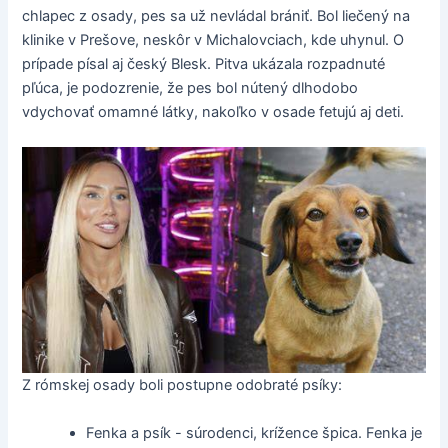
chlapec z osady, pes sa už nevládal brániť. Bol liečený na
klinike v Prešove, neskôr v Michalovciach, kde uhynul. O
prípade písal aj český Blesk. Pitva ukázala rozpadnuté
pľúca, je podozrenie, že pes bol nútený dlhodobo
vdychovať omamné látky, nakoľko v osade fetujú aj deti.
Z rómskej osady boli postupne odobraté psíky:
Fenka a psík - súrodenci, krížence špica. Fenka je