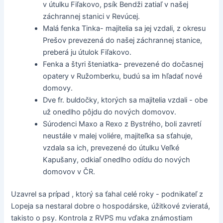
v útulku Fiľakovo, psík Bendži zatiaľ v našej
záchrannej stanici v Revúcej.
Malá fenka Tinka- majitelia sa jej vzdali, z okresu
Prešov prevezená do našej záchrannej stanice,
preberá ju útulok Fiľakovo.
Fenka a štyri šteniatka- prevezené do dočasnej
opatery v Ružomberku, budú sa im hľadať nové
domovy.
Dve fr. buldočky, ktorých sa majitelia vzdali - obe
už onedlho pôjdu do nových domovov.
Súrodenci Maxo a Rexo z Bystrého, boli zavretí
neustále v malej voliére, majiteľka sa sťahuje,
vzdala sa ich, prevezené do útulku Veľké
Kapušany, odkiaľ onedlho odídu do nových
domovov v ČR.
Uzavrel sa prípad , ktorý sa ťahal celé roky - podnikateľ z
Lopeja sa nestaral dobre o hospodárske, úžitkové zvieratá,
takisto o psy. Kontrola z RVPS mu vďaka známostiam