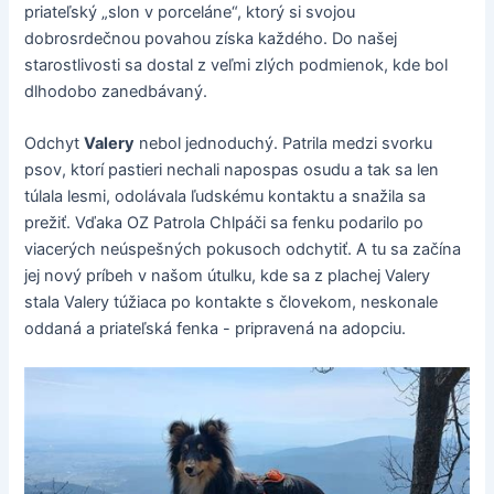
priateľský „slon v porceláne“, ktorý si svojou
dobrosrdečnou povahou získa každého. Do našej
starostlivosti sa dostal z veľmi zlých podmienok, kde bol
dlhodobo zanedbávaný.
Odchyt
Valery
nebol jednoduchý. Patrila medzi svorku
psov, ktorí pastieri nechali napospas osudu a tak sa len
túlala lesmi, odolávala ľudskému kontaktu a snažila sa
prežiť. Vďaka OZ Patrola Chlpáči sa fenku podarilo po
viacerých neúspešných pokusoch odchytiť. A tu sa začína
jej nový príbeh v našom útulku, kde sa z plachej Valery
stala Valery túžiaca po kontakte s človekom, neskonale
oddaná a priateľská fenka - pripravená na adopciu.