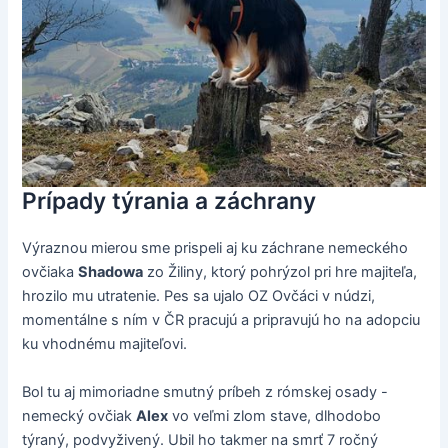
Prípady týrania a záchrany
Výraznou mierou sme prispeli aj ku záchrane nemeckého
ovčiaka
Shadowa
zo Žiliny, ktorý pohrýzol pri hre majiteľa,
hrozilo mu utratenie. Pes sa ujalo OZ Ovčáci v núdzi,
momentálne s ním v ČR pracujú a pripravujú ho na adopciu
ku vhodnému majiteľovi.
Bol tu aj mimoriadne smutný príbeh z rómskej osady -
nemecký ovčiak
Alex
vo veľmi zlom stave, dlhodobo
týraný, podvyživený. Ubil ho takmer na smrť 7 ročný