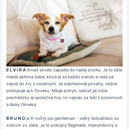
E L V Í R A
ihneď skvelo zapadla do našej svorky. Je to ešte
mladá aktívna baba, ktorá je za každú srandu a rada sa
zapojí do hry s ostatnými. Je submisívnej povahy, nežne
pristupuje aj k človeku. Miluje pohyb, radosť jej robia
prechádzky aj spoločná hra, no najviac sa teší z pozornosti
a lásky človeka.
B R U N O
je 6-ročný psí gentleman - veľký dobráčisko so
srdcom zo zlata. Je to pokojný flegmatik, mierumilovný a