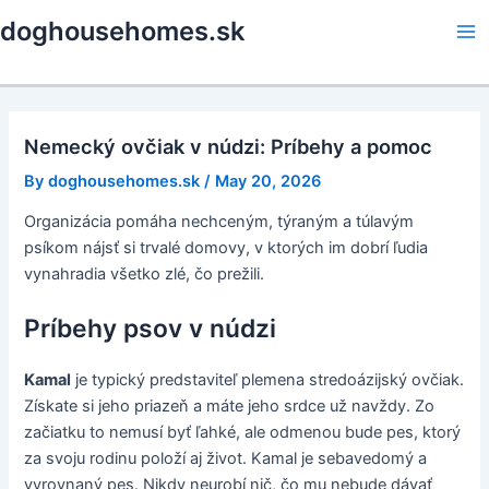
Skip
doghousehomes.sk
to
Ma
content
Me
Nemecký ovčiak v núdzi: Príbehy a pomoc
By
doghousehomes.sk
/
May 20, 2026
Organizácia pomáha nechceným, týraným a túlavým
psíkom nájsť si trvalé domovy, v ktorých im dobrí ľudia
vynahradia všetko zlé, čo prežili.
Príbehy psov v núdzi
Kamal
je typický predstaviteľ plemena stredoázijský ovčiak.
Získate si jeho priazeň a máte jeho srdce už navždy. Zo
začiatku to nemusí byť ľahké, ale odmenou bude pes, ktorý
za svoju rodinu položí aj život. Kamal je sebavedomý a
vyrovnaný pes. Nikdy neurobí nič, čo mu nebude dávať