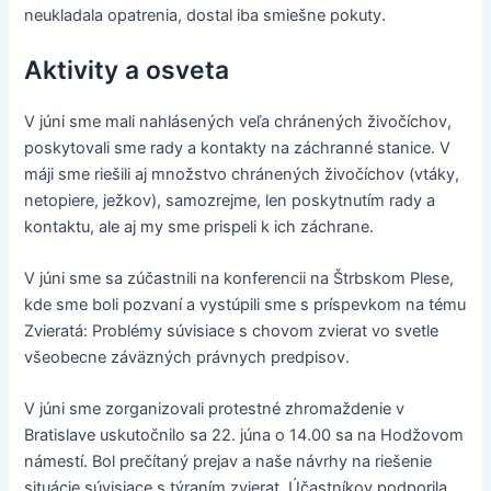
neukladala opatrenia, dostal iba smiešne pokuty.
Aktivity a osveta
V júni sme mali nahlásených veľa chránených živočíchov,
poskytovali sme rady a kontakty na záchranné stanice. V
máji sme riešili aj množstvo chránených živočíchov (vtáky,
netopiere, ježkov), samozrejme, len poskytnutím rady a
kontaktu, ale aj my sme prispeli k ich záchrane.
V júni sme sa zúčastnili na konferencii na Štrbskom Plese,
kde sme boli pozvaní a vystúpili sme s príspevkom na tému
Zvieratá: Problémy súvisiace s chovom zvierat vo svetle
všeobecne záväzných právnych predpisov.
V júni sme zorganizovali protestné zhromaždenie v
Bratislave uskutočnilo sa 22. júna o 14.00 sa na Hodžovom
námestí. Bol prečítaný prejav a naše návrhy na riešenie
situácie súvisiace s týraním zvierat. Účastníkov podporila