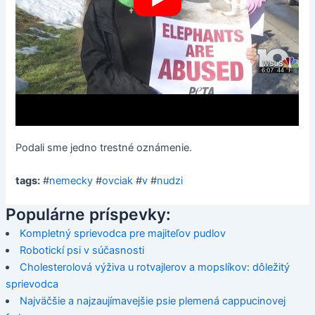
Podali sme jedno trestné oznámenie.
tags:
#
nemecky
#
ovciak
#
v
#
nudzi
Populárne príspevky:
Kompletný sprievodca pre majiteľov pudlov
Robotickí psi v súčasnosti
Cholesterolová výživa u rotvajlerov a mopslíkov: dôležitý
sprievodca
Najväčšie a najzaujímavejšie psie plemená cappucinovej