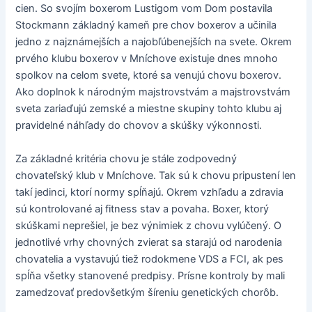
cien. So svojím boxerom Lustigom vom Dom postavila
Stockmann základný kameň pre chov boxerov a učinila
jedno z najznámejších a najobľúbenejších na svete. Okrem
prvého klubu boxerov v Mníchove existuje dnes mnoho
spolkov na celom svete, ktoré sa venujú chovu boxerov.
Ako doplnok k národným majstrovstvám a majstrovstvám
sveta zariaďujú zemské a miestne skupiny tohto klubu aj
pravidelné náhľady do chovov a skúšky výkonnosti.
Za základné kritéria chovu je stále zodpovedný
chovateľský klub v Mníchove. Tak sú k chovu pripustení len
takí jedinci, ktorí normy spĺňajú. Okrem vzhľadu a zdravia
sú kontrolované aj fitness stav a povaha. Boxer, ktorý
skúškami neprešiel, je bez výnimiek z chovu vylúčený. O
jednotlivé vrhy chovných zvierat sa starajú od narodenia
chovatelia a vystavujú tiež rodokmene VDS a FCI, ak pes
spĺňa všetky stanovené predpisy. Prísne kontroly by mali
zamedzovať predovšetkým šíreniu genetických chorôb.