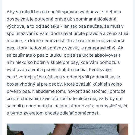
Aby sa mladí boxeri naučili správne vychádzať s deťmi a
dospelými, je potrebná práve už spomínaná dôsledná
výchova, a to od začiatku - len tak psa naučíte, že musí v
spolunažívaní s Vami dodržiavať určité pravidlá a že existujú
hranice, za ktoré nemôže ísť. To ale neznamená, že starší
pes, ktorý nedostal správny výcvik, je nenapraviteľný. Ak
sa zaujímate o psa z útulku, oplatí sa určite absolvovať s
ním niekoľko hodín v škole pre psy, kde Vám pomôžu s
výchovou a vrátia psovi chuť do učenia. Kvôli svojej
celoživotnej túžbe učiť sa a vrodenej vôli podriadiť sa, je
boxer vhodný aj pre osoby, ktoré zvažujú kúpiť si svojho
prvého psa. Nebudeme tomu hovoriť začiatočníci, pretože
či už s chovaním zvieraťa začínate alebo nie, vždy by ste
sa mali o danom druhu najprv informovať a premyslieť si, či
s týmto zvieraťom chcete zdieľať domácnosť.