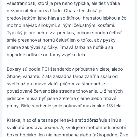
všestrannosti, ktorá je pre neho typická, ale tiež vďaka
nezameniteľnému vzhľadu. Charakteristická je
predovšetkým jeho hlava so štíhlou, hranatou lebkou a čo
možno najviac širokými, silnými čeľustnými kosťami.
Typický je pre neho tzv. predkus, pričom spodná čeľusť
smie presahovať hornú čeľusť len o toľko, aby pysky
mierne zakrývali špičáky. Tmavá farba na ňufáku sa
nápadne odlišuje od farby zvyšku tela.
Boxery sú podľa FCI štandardov prípustné v zlatej alebo
žíhanej variante. Zlatá základná farba zahŕňa škálu od
svetlo až po tmavo zlatú, pričom za štandard je
považované červenožlté stredné tónovanie. U žíhaných
jedincov musia byť jasné zreteľné čierne alebo tmavé
pruhy. Biele sfarbenie smie pokrývať maximálne 1/3 tela.
Krátka, hladká a tesne priliehavá srsť zdôrazňuje silnú a
svalnatú postavu boxera. Aj kvôli jeho mohutnosti pôsobí
boxer hociako, len nie neohrabane alebo ťažkopádne. Živé