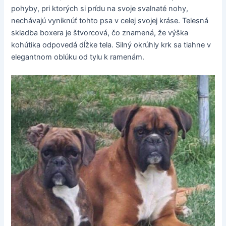
pohyby, pri ktorých si prídu na svoje svalnaté nohy,
nechávajú vyniknúť tohto psa v celej svojej kráse. Telesná
skladba boxera je štvorcová, čo znamená, že výška
kohútika odpovedá dĺžke tela. Silný okrúhly krk sa tiahne v
elegantnom oblúku od tylu k ramenám.