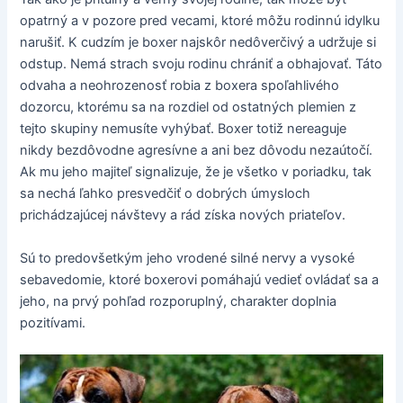
opatrný a v pozore pred vecami, ktoré môžu rodinnú idylku
narušiť. K cudzím je boxer najskôr nedôverčivý a udržuje si
odstup. Nemá strach svoju rodinu chrániť a obhajovať. Táto
odvaha a neohrozenosť robia z boxera spoľahlivého
dozorcu, ktorému sa na rozdiel od ostatných plemien z
tejto skupiny nemusíte vyhýbať. Boxer totiž nereaguje
nikdy bezdôvodne agresívne a ani bez dôvodu nezaútočí.
Ak mu jeho majiteľ signalizuje, že je všetko v poriadku, tak
sa nechá ľahko presvedčiť o dobrých úmysloch
prichádzajúcej návštevy a rád získa nových priateľov.
Sú to predovšetkým jeho vrodené silné nervy a vysoké
sebavedomie, ktoré boxerovi pomáhajú vedieť ovládať sa a
jeho, na prvý pohľad rozporuplný, charakter doplnia
pozitívami.