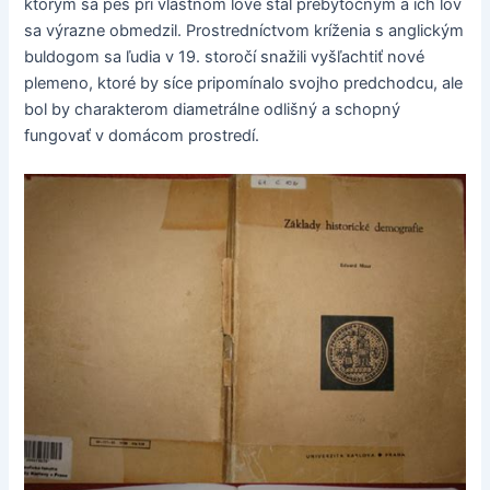
ktorým sa pes pri vlastnom love stal prebytočným a ich lov
sa výrazne obmedzil. Prostredníctvom kríženia s anglickým
buldogom sa ľudia v 19. storočí snažili vyšľachtiť nové
plemeno, ktoré by síce pripomínalo svojho predchodcu, ale
bol by charakterom diametrálne odlišný a schopný
fungovať v domácom prostredí.