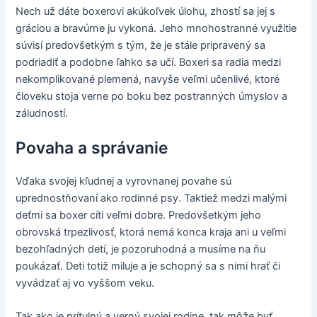
Nech už dáte boxerovi akúkoľvek úlohu, zhostí sa jej s
gráciou a bravúrne ju vykoná. Jeho mnohostranné využitie
súvisí predovšetkým s tým, že je stále pripravený sa
podriadiť a podobne ľahko sa učí. Boxeri sa radia medzi
nekomplikované plemená, navyše veľmi učenlivé, ktoré
človeku stoja verne po boku bez postranných úmyslov a
záludností.
Povaha a správanie
Vďaka svojej kľudnej a vyrovnanej povahe sú
uprednostňovaní ako rodinné psy. Taktiež medzi malými
deťmi sa boxer cíti veľmi dobre. Predovšetkým jeho
obrovská trpezlivosť, ktorá nemá konca kraja ani u veľmi
bezohľadných detí, je pozoruhodná a musíme na ňu
poukázať. Deti totiž miluje a je schopný sa s nimi hrať či
vyvádzať aj vo vyššom veku.
Tak ako je prítulný a verný svojej rodine, tak môže byť