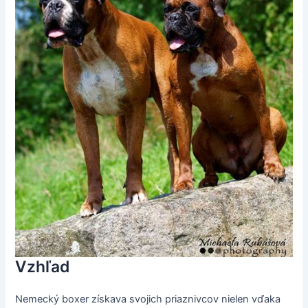
Vzhľad
Nemecký boxer získava svojich priaznivcov nielen vďaka