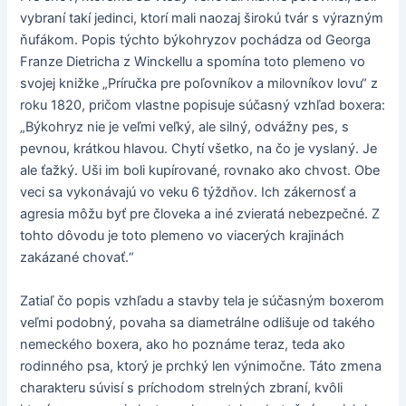
vybraní takí jedinci, ktorí mali naozaj širokú tvár s výrazným
ňufákom. Popis týchto býkohryzov pochádza od Georga
Franze Dietricha z Winckellu a spomína toto plemeno vo
svojej knižke „Príručka pre poľovníkov a milovníkov lovu“ z
roku 1820, pričom vlastne popisuje súčasný vzhľad boxera:
„Býkohryz nie je veľmi veľký, ale silný, odvážny pes, s
pevnou, krátkou hlavou. Chytí všetko, na čo je vyslaný. Je
ale ťažký. Uši im boli kupírované, rovnako ako chvost. Obe
veci sa vykonávajú vo veku 6 týždňov. Ich zákernosť a
agresia môžu byť pre človeka a iné zvieratá nebezpečné. Z
tohto dôvodu je toto plemeno vo viacerých krajinách
zakázané chovať.“
Zatiaľ čo popis vzhľadu a stavby tela je súčasným boxerom
veľmi podobný, povaha sa diametrálne odlišuje od takého
nemeckého boxera, ako ho poznáme teraz, teda ako
rodinného psa, ktorý je prchký len výnimočne. Táto zmena
charakteru súvisí s príchodom strelných zbraní, kvôli