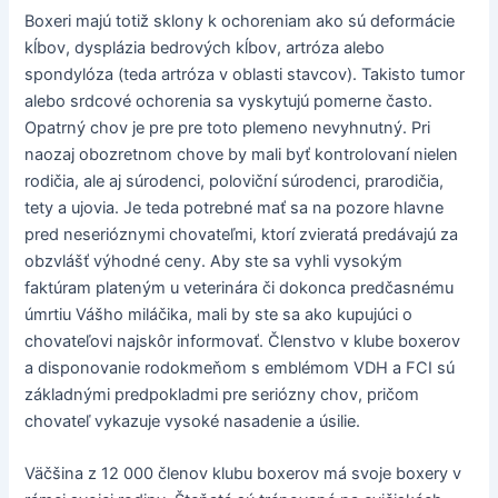
Boxeri majú totiž sklony k ochoreniam ako sú deformácie
kĺbov, dysplázia bedrových kĺbov, artróza alebo
spondylóza (teda artróza v oblasti stavcov). Takisto tumor
alebo srdcové ochorenia sa vyskytujú pomerne často.
Opatrný chov je pre pre toto plemeno nevyhnutný. Pri
naozaj obozretnom chove by mali byť kontrolovaní nielen
rodičia, ale aj súrodenci, poloviční súrodenci, prarodičia,
tety a ujovia. Je teda potrebné mať sa na pozore hlavne
pred neserióznymi chovateľmi, ktorí zvieratá predávajú za
obzvlášť výhodné ceny. Aby ste sa vyhli vysokým
faktúram plateným u veterinára či dokonca predčasnému
úmrtiu Vášho miláčika, mali by ste sa ako kupujúci o
chovateľovi najskôr informovať. Členstvo v klube boxerov
a disponovanie rodokmeňom s emblémom VDH a FCI sú
základnými predpokladmi pre seriózny chov, pričom
chovateľ vykazuje vysoké nasadenie a úsilie.
Väčšina z 12 000 členov klubu boxerov má svoje boxery v