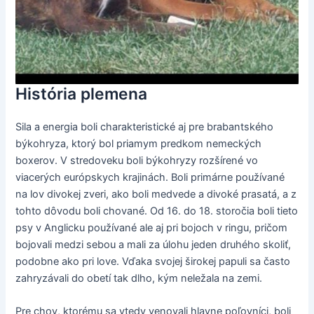
História plemena
Sila a energia boli charakteristické aj pre brabantského
býkohryza, ktorý bol priamym predkom nemeckých
boxerov. V stredoveku boli býkohryzy rozšírené vo
viacerých európskych krajinách. Boli primárne používané
na lov divokej zveri, ako boli medvede a divoké prasatá, a z
tohto dôvodu boli chované. Od 16. do 18. storočia boli tieto
psy v Anglicku používané ale aj pri bojoch v ringu, pričom
bojovali medzi sebou a mali za úlohu jeden druhého skoliť,
podobne ako pri love. Vďaka svojej širokej papuli sa často
zahryzávali do obetí tak dlho, kým neležala na zemi.
Pre chov, ktorému sa vtedy venovali hlavne poľovníci, boli