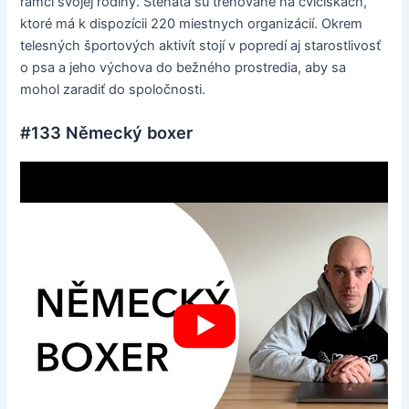
rámci svojej rodiny. Šteňatá sú trénované na cvičiskách,
ktoré má k dispozícii 220 miestnych organizácií. Okrem
telesných športových aktivít stojí v popredí aj starostlivosť
o psa a jeho výchova do bežného prostredia, aby sa
mohol zaradiť do spoločnosti.
#133 Německý boxer