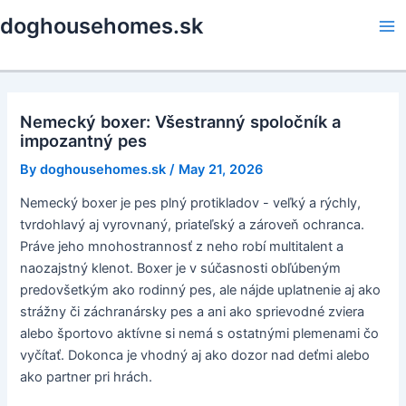
Skip
doghousehomes.sk
to
Ma
content
Me
Nemecký boxer: Všestranný spoločník a
impozantný pes
By
doghousehomes.sk
/
May 21, 2026
Nemecký boxer je pes plný protikladov - veľký a rýchly,
tvrdohlavý aj vyrovnaný, priateľský a zároveň ochranca.
Práve jeho mnohostrannosť z neho robí multitalent a
naozajstný klenot. Boxer je v súčasnosti obľúbeným
predovšetkým ako rodinný pes, ale nájde uplatnenie aj ako
strážny či záchranársky pes a ani ako sprievodné zviera
alebo športovo aktívne si nemá s ostatnými plemenami čo
vyčítať. Dokonca je vhodný aj ako dozor nad deťmi alebo
ako partner pri hrách.