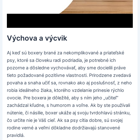
Výchova a výcvik
Aj keď sú boxery brané za nekomplikované a priateľské
psy, ktoré sa človeku radi podriadia, je potrebné ich
pozorne a dôsledne vychovávať, aby sme docielili práve
tieto požadované pozitívne vlastnosti. Prirodzene zvedavá
povaha a snaha učiť sa, rovnako ako aj poslušnosť, z neho
robia ideálneho žiaka, ktorého vzdelanie prinesie rýchlo
ovocie. Pre boxera je dôležité, aby s ním jeho „učiteľ“
zachádzal kľudne, s humorom a voľne. Ak by ste používali
nútenie, či násilie, boxer ukáže aj svoju tvrdohlavú stránku,
čo určite nie je Váš cieľ. Ak sa psy cítia dobre, sú svojej
rodine verné a veľmi dôkladne dodržiavajú stanovené
pravidlá.