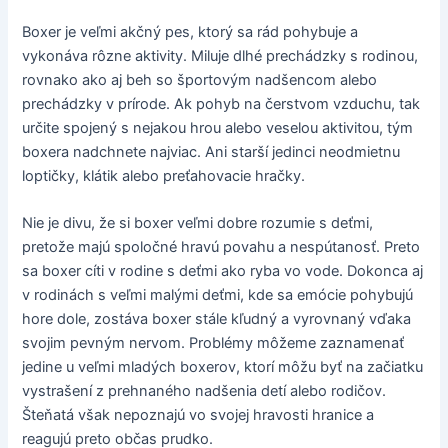
Boxer je veľmi akčný pes, ktorý sa rád pohybuje a
vykonáva rôzne aktivity. Miluje dlhé prechádzky s rodinou,
rovnako ako aj beh so športovým nadšencom alebo
prechádzky v prírode. Ak pohyb na čerstvom vzduchu, tak
určite spojený s nejakou hrou alebo veselou aktivitou, tým
boxera nadchnete najviac. Ani starší jedinci neodmietnu
loptičky, klátik alebo preťahovacie hračky.
Nie je divu, že si boxer veľmi dobre rozumie s deťmi,
pretože majú spoločné hravú povahu a nespútanosť. Preto
sa boxer cíti v rodine s deťmi ako ryba vo vode. Dokonca aj
v rodinách s veľmi malými deťmi, kde sa emócie pohybujú
hore dole, zostáva boxer stále kľudný a vyrovnaný vďaka
svojim pevným nervom. Problémy môžeme zaznamenať
jedine u veľmi mladých boxerov, ktorí môžu byť na začiatku
vystrašení z prehnaného nadšenia detí alebo rodičov.
Šteňatá však nepoznajú vo svojej hravosti hranice a
reagujú preto občas prudko.