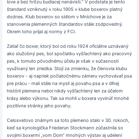
love a bez hrôzu budiacej nenávisti.“ V podstate je tento
štandard vzniknutý v roku 1905 v klube boxerov platný
dodnes. Klub boxerov so sídlom v Mníchove je za
stanovenia plemenných štandardov stále zodpovedný.
Okrem toho prijal aj normy z FCI.
Zatiaľ čo boxer, ktorý bol od roku 1924 oficiálne uznávaný
ako služobný pes, bol spočiatku vyšľachtený ako pracovný
pes, k tomuto pôvodnému účelu je však v súčasnosti
využívaný len zriedka. Stojí za zmienku, že členovia klubu
boxerov - aj napriek počiatočnému zámeru vychovávať psa
pre prácu - mali stále na mysli aj povahu psa a v dlhej
histórii plemena nebol nikdy vyšľachtený len za účelom
krásy alebo výkonu. Tak sa mohli u boxera vyvinúť mnohé
pozitívne stránky jeho povahy.
Celosvetovo známym sa toto plemeno stalo v 30. rokoch,
keď sa kynologička Friederun Stockmann zúčastnila so
svojimi boxermi „vom Dom“ mnohých výstav aj udelení