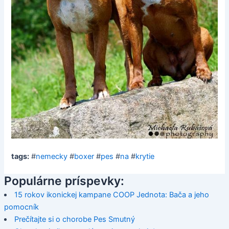
tags:
#
nemecky
#
boxer
#
pes
#
na
#
krytie
Populárne príspevky:
15 rokov ikonickej kampane COOP Jednota: Bača a jeho
pomocník
Prečítajte si o chorobe Pes Smutný