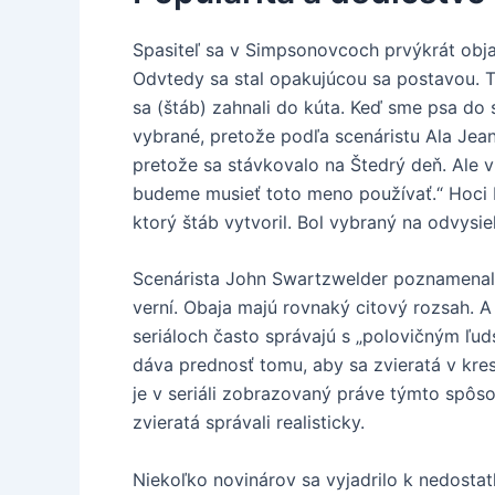
Spasiteľ sa v Simpsonovcoch prvýkrát objav
Odvtedy sa stal opakujúcou sa postavou. 
sa (štáb) zahnali do kúta. Keď sme psa do s
vybrané, pretože podľa scenáristu Ala Jea
pretože sa stávkovalo na Štedrý deň. Ale 
budeme musieť toto meno používať.“ Hoci 
ktorý štáb vytvoril. Bol vybraný na odvysi
Scenárista John Swartzwelder poznamenal,
verní. Obaja majú rovnaký citový rozsah. A
seriáloch často správajú s „polovičným ľ
dáva prednosť tomu, aby sa zvieratá v kres
je v seriáli zobrazovaný práve týmto spôs
zvieratá správali realisticky.
Niekoľko novinárov sa vyjadrilo k nedostat