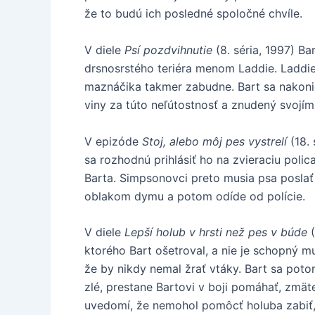
že to budú ich posledné spoločné chvíle.
V diele
Psí pozdvihnutie
(8. séria, 1997) Ba
drsnosrstého teriéra menom Laddie. Laddie
maznáčika takmer zabudne. Bart sa nakoni
viny za túto neľútostnosť a znudený svojím
V epizóde
Stoj, alebo môj pes vystrelí
(18. 
sa rozhodnú prihlásiť ho na zvieraciu pol
Barta. Simpsonovci preto musia psa poslať
oblakom dymu a potom odíde od polície.
V diele
Lepší holub v hrsti než pes v búde
(
ktorého Bart ošetroval, a nie je schopný m
že by nikdy nemal žrať vtáky. Bart sa pot
zlé, prestane Bartovi v boji pomáhať, zmäte
uvedomí, že nemohol pomôcť holuba zabiť, 