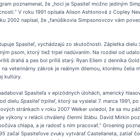
ram poznamenal, že „hoci je Spasiteľ možno jediným Simps
cnosti.“ V roku 1991 opísala Alison Ashtonová z Copley Ne
u 2002 napísal, že „fanúšikovia Simpsonovcov vám povedia, 
upuje Spasiteľ, vychádzajú zo skutočnosti. Zápletka dielu
ným psom, ktorý tiež trpel nadúvaním. Na rozdiel od udal
ríliš drahá a pes bol príliš starý. Ryan Ellem z denníka Go
a veterinárny zákrok je reálnym dilemou, ktorému čelia mn
 kultúry.
 nadaboval Spasiteľa v epizódnych úlohách, americký hlaso
 od dielu
Spasiteľ trpiteľ
, ktorý sa vysielal 7. marca 1991, p
bových stránkach v roku 2007 Welker uviedol, že sa mu páči
je výkony v relácii chválený členmi štábu. David Mirkin p
očúva chlapa, a je radosť s ním pracovať.“ Groening pozna
5 začal Spasiteľove zvuky vytvárať Castellaneta, zatiaľ č