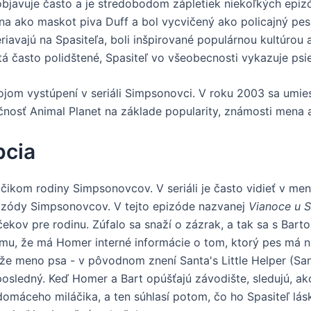
bjavuje často a je stredobodom zápletiek niekoľkých epizód
na ako maskot piva Duff a bol vycvičený ako policajný pes n
riavajú na Spasiteľa, boli inšpirované populárnou kultúrou 
atá často polidštené, Spasiteľ vo všeobecnosti vykazuje psi
jom vystúpení v seriáli Simpsonovci. V roku 2003 sa umiest
očnosť Animal Planet na základe popularity, známosti mena
pcia
áčikom rodiny Simpsonovcov. V seriáli je často vidieť v me
epizódy Simpsonovcov. V tejto epizóde nazvanej
Vianoce u 
kov pre rodinu. Zúfalo sa snaží o zázrak, a tak sa s Bart
omu, že má Homer interné informácie o tom, ktorý pes má na
, že meno psa - v pôvodnom znení Santa's Little Helper (S
sledný. Keď Homer a Bart opúšťajú závodište, sledujú, ako
domáceho miláčika, a ten súhlasí potom, čo ho Spasiteľ lás