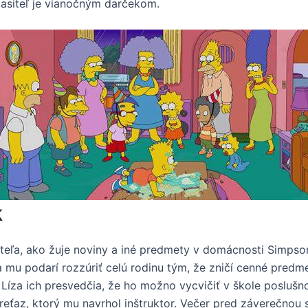
pasiteľ je vianočným darčekom.
k
teľa, ako žuje noviny a iné predmety v domácnosti Simpsono
sa mu podarí rozzúriť celú rodinu tým, že zničí cenné pred
Líza ich presvedčia, že ho možno vycvičiť v škole poslušno
 reťaz, ktorý mu navrhol inštruktor. Večer pred záverečnou 