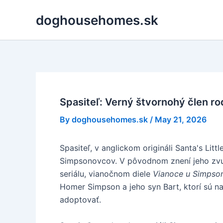
Skip
doghousehomes.sk
to
content
Spasiteľ: Verný štvornohý člen 
By
doghousehomes.sk
/
May 21, 2026
Spasiteľ, v anglickom origináli Santa's Lit
Simpsonovcov. V pôvodnom znení jeho zvuky
seriálu, vianočnom diele
Vianoce u Simpso
Homer Simpson a jeho syn Bart, ktorí sú na
adoptovať.