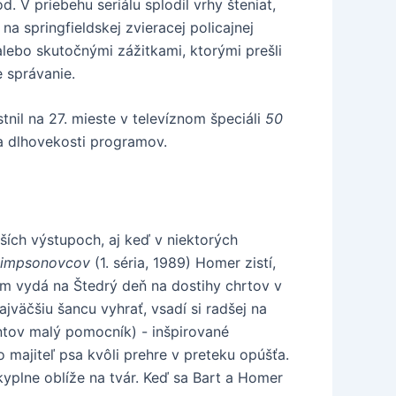
. V priebehu seriálu splodil vrhy šteniat,
a springfieldskej zvieracej policajnej
alebo skutočnými zážitkami, ktorými prešli
e správanie.
nil na 27. mieste v televíznom špeciáli
50
 a dlhovekosti programov.
nších výstupoch, aj keď v niektorých
Simpsonovcov
(1. séria, 1989) Homer zistí,
om vydá na Štedrý deň na dostihy chrtov v
jväčšiu šancu vyhrať, vsadí si radšej na
antov malý pomocník) - inšpirované
 majiteľ psa kvôli prehre v preteku opúšťa.
kyplne oblíže na tvár. Keď sa Bart a Homer