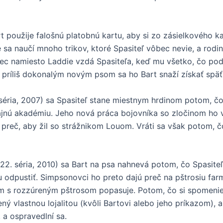
rt použije falošnú platobnú kartu, aby si zo zásielkového 
 sa naučí mnoho trikov, ktoré Spasiteľ vôbec nevie, a rod
ec namiesto Laddie vzdá Spasiteľa, keď mu všetko, čo pod
 príliš dokonalým novým psom sa ho Bart snaží získať späť
séria, 2007) sa Spasiteľ stane miestnym hrdinom potom, č
icajnú akadémiu. Jeho nová práca bojovníka so zločinom ho
 preč, aby žil so strážnikom Louom. Vráti sa však potom, č
22. séria, 2010) sa Bart na psa nahnevá potom, čo Spasite
u odpustiť. Simpsonovci ho preto dajú preč na pštrosiu farm
om s rozzúreným pštrosom popasuje. Potom, čo si spomenie,
ný vlastnou lojalitou (kvôli Bartovi alebo jeho príkazom), 
a ospravedlní sa.