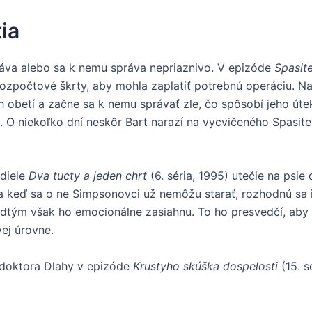
ia
áva alebo sa k nemu správa nepriaznivo. V epizóde
Spasit
ozpočtové škrty, aby mohla zaplatiť potrebnú operáciu. Na
ch obetí a začne sa k nemu správať zle, čo spôsobí jeho úte
 O niekoľko dní neskôr Bart narazí na vycvičeného Spasiteľ
 diele
Dva tucty a jeden chrt
(6. séria, 1995) utečie na psie
, a keď sa o ne Simpsonovci už nemôžu starať, rozhodnú sa 
edtým však ho emocionálne zasiahnu. To ho presvedčí, aby 
ej úrovne.
ou doktora Dlahy v epizóde
Krustyho skúška dospelosti
(15. s