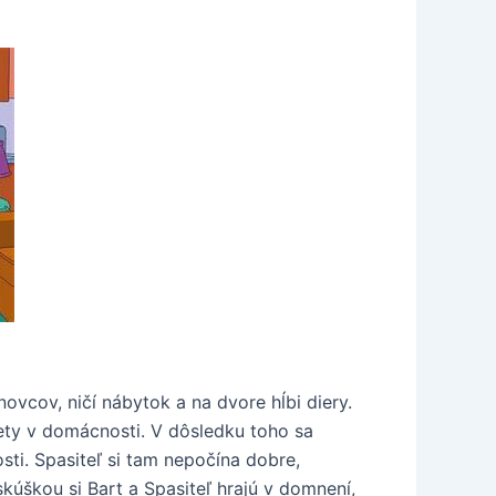
vcov, ničí nábytok a na dvore hĺbi diery.
mety v domácnosti. V dôsledku toho sa
sti. Spasiteľ si tam nepočína dobre,
skúškou si Bart a Spasiteľ hrajú v domnení,