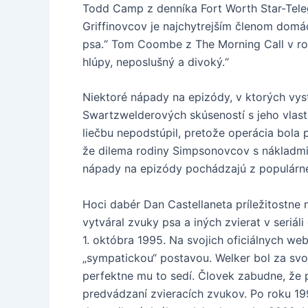
Todd Camp z denníka Fort Worth Star-Teleg
Griffinovcov je najchytrejším členom domá
psa.“ Tom Coombe z The Morning Call v rok
hlúpy, neposlušný a divoký.“
Niektoré nápady na epizódy, v ktorých vyst
Swartzwelderových skúseností s jeho vlast
liečbu nepodstúpil, pretože operácia bola p
že dilema rodiny Simpsonovcov s nákladmi n
nápady na epizódy pochádzajú z populárnej
Hoci dabér Dan Castellaneta príležitostne
vytváral zvuky psa a iných zvierat v seriáli
1. októbra 1995. Na svojich oficiálnych we
„sympatickou“ postavou. Welker bol za svo
perfektne mu to sedí. Človek zabudne, že p
predvádzaní zvieracích zvukov. Po roku 199