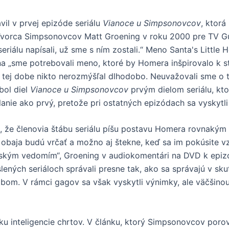
il v prvej epizóde seriálu
Vianoce u Simpsonovcov
, ktorá
Tvorca Simpsonovcov Matt Groening v roku 2000 pre TV Gu
eriálu napísali, už sme s ním zostali.“ Meno Santa's Littl
na „sme potrebovali meno, ktoré by Homera inšpirovalo k 
v tej dobe nikto nerozmýšľal dlhodobo. Neuvažovali sme o 
bol diel
Vianoce u Simpsonovcov
prvým dielom seriálu, ktor
elanie ako prvý, pretože pri ostatných epizódach sa vyskytl
 že členovia štábu seriálu píšu postavu Homera rovnakým 
 obaja budú vrčať a možno aj štekne, keď sa im pokúsite vzi
udským vedomím“, Groening v audiokomentári na DVD k epi
lených seriáloch správali presne tak, ako sa správajú v sk
obom. V rámci gagov sa však vyskytli výnimky, ale väčšino
ku inteligencie chrtov. V článku, ktorý Simpsonovcov poro