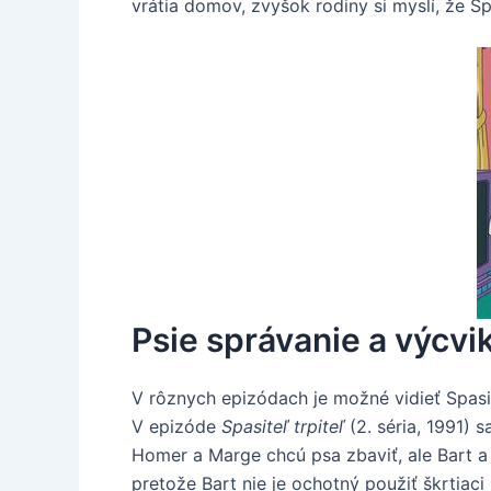
vrátia domov, zvyšok rodiny si myslí, že S
Psie správanie a výcvi
V rôznych epizódach je možné vidieť Spasi
V epizóde
Spasiteľ trpiteľ
(2. séria, 1991) 
Homer a Marge chcú psa zbaviť, ale Bart a 
pretože Bart nie je ochotný použiť škrtiaci