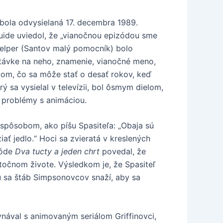
 bola odvysielaná 17. decembra 1989.
ide uviedol, že „vianočnou epizódou sme
e Helper (Santov malý pomocník) bolo
stávke na neho, znamenie, vianočné meno,
tom, čo sa môže stať o desať rokov, keď
ý sa vysielal v televízii, bol ôsmym dielom,
i problémy s animáciou.
spôsobom, ako píšu Spasiteľa: „Obaja sú
ať jedlo.“ Hoci sa zvieratá v kreslených
zóde
Dva tucty a jeden chrt
povedal, že
utočnom živote. Výsledkom je, že Spasiteľ
u sa štáb Simpsonovcov snaží, aby sa
vnával s animovaným seriálom Griffinovci,