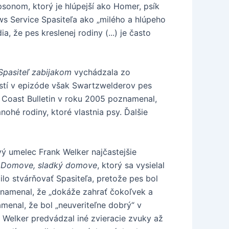
onom, ktorý je hlúpejší ako Homer, psík
ws Service Spasiteľa ako „milého a hlúpeho
že pes kreslenej rodiny (...) je často
Spasiteľ zabijakom
vychádzala zo
ostí v epizóde však Swartzwelderov pes
ld Coast Bulletin v roku 2005 poznamenal,
ohé rodiny, ktoré vlastnia psy. Ďalšie
vý umelec Frank Welker najčastejšie
o
Domove, sladký domove
, ktorý sa vysielal
lo stvárňovať Spasiteľa, pretože pes bol
oznamenal, že „dokáže zahrať čokoľvek a
menal, že bol „neuveriteľne dobrý“ v
o Welker predvádzal iné zvieracie zvuky až