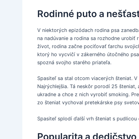
Rodinné puto a nešťast
V niektorých epizódach rodina psa zanedb
na nadúvanie a rodina sa rozhodne urobiť r
život, rodina začne pociťovať ťarchu svoji
ktorý ho vycvičí v zákerného útočného psa.
spozná svojho starého priateľa.
Spasiteľ sa stal otcom viacerých šteniat. V
Najrýchlejšia. Tá neskôr porodí 25 šteniat
ukradne a chce z nich vyrobiť smoking. Pr
zo šteniat vychoval pretekárske psy svetov
Spasiteľ splodí ďalší vrh šteniat s pudlic
Popularita a dedičstvo