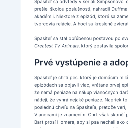
Spasiteľ sa odvtedy v seriáli Simpsonovci o
prešiel školou poslušnosti, nahradil Duffma
akadémii. Niektoré z epizód, ktoré sa zame
tvorcovia relácie. A hoci sú kreslené zvier
Spasiteľ sa stal obľúbenou postavou po svo
Greatest TV Animals
, ktorý zostavila spol
Prvé vystúpenie a ado
Spasiteľ je chrtí pes, ktorý je domácim mil
epizódach sa objavil viac, vrátane prvej 
že nemá peniaze na nákup vianočných darče
nádeji, že vyhrá nejaké peniaze. Napriek t
poslednú chvíľu na Spasiteľa, pretože verí
Vianocami je znamením. Chrt však skončí po
Bart prosí Homera, aby si psa nechali ako 