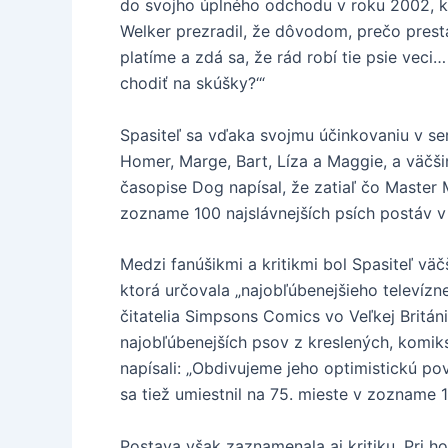
do svojho úplného odchodu v roku 2002, k
Welker prezradil, že dôvodom, prečo presta
platíme a zdá sa, že rád robí tie psie veci
chodiť na skúšky?‘“
Spasiteľ sa vďaka svojmu účinkovaniu v ser
Homer, Marge, Bart, Líza a Maggie, a väčš
časopise Dog napísal, že zatiaľ čo Master 
zozname 100 najslávnejších psích postáv v a
Medzi fanúšikmi a kritikmi bol Spasiteľ väč
ktorá určovala „najobľúbenejšieho televízn
čitatelia Simpsons Comics vo Veľkej Britá
najobľúbenejších psov z kreslených, komiks
napísali: „Obdivujeme jeho optimistickú po
sa tiež umiestnil na 75. mieste v zozname
Postava však zaznamenala aj kritiku. Pri 