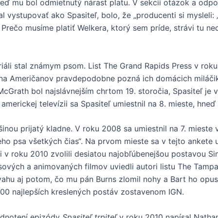
eď mu bol odmietnutý nárast platu. V sekcii otázok a odp
l vystupovať ako Spasiteľ, bolo, že „producenti si myslel
… Prečo musíme platiť Welkera, ktorý sem príde, strávi tu ne
iáli stal známym psom. List The Grand Rapids Press v roku 
ina Američanov pravdepodobne pozná ich domácich miláčiko
McGrath bol najslávnejším chrtom 19. storočia, Spasiteľ je
merickej televízii sa Spasiteľ umiestnil na 8. mieste, hneď
šinou prijatý kladne. V roku 2008 sa umiestnil na 7. mieste
eho psa všetkých čias“. Na prvom mieste sa v tejto ankete 
nii v roku 2010 zvolili desiatou najobľúbenejšou postavou
ových a animovaných filmov uviedli autori listu The Tampa
vahu aj potom, čo mu pán Burns zlomil nohy a Bart ho opust
 100 najlepších kreslených postáv zostavenom IGN.
hodnotení epizódy
Spasiteľ trpiteľ
v roku 2010 napísal Nathan