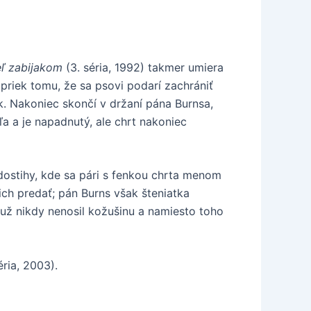
eľ zabijakom
(3. séria, 1992) takmer umiera
priek tomu, že sa psovi podarí zachrániť
k. Nakoniec skončí v držaní pána Burnsa,
a a je napadnutý, ale chrt nakoniec
 dostihy, kde sa pári s fenkou chrta menom
ich predať; pán Burns však šteniatka
už nikdy nenosil kožušinu a namiesto toho
éria, 2003).