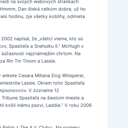
ovedí na svojich webových stránkach
i: ‚Hmmm, Dan šteká celkom dobre, už ho
celú hodinu, zje všetky koblihy, odmieta
2002 napísal, že „všetci vieme, kto sú
v, Spasiteľa a Snehulku II.“ McHugh v
 v súčasnosti najznámejším chrtom. Na
 za Rin Tin Tinom a Lassie.
 v ankete Cesara Millana Dog Whisperer,
umiestnila Lassie. Okrem toho Spasiteľa
 Simpsonovcov. V zozname 12
 Tribune Spasiteľa na šiestom mieste a
il kvôli inému psovi, Laddie.“ V roku 2006
 Rabin z The A.V. Clubu: „Na pomery