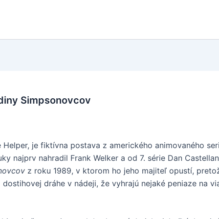
rodiny Simpsonovcov
tle Helper, je fiktívna postava z amerického animovaného ser
 najprv nahradil Frank Welker a od 7. série Dan Castellan
novcov
z roku 1989, v ktorom ho jeho majiteľ opustí, preto
 dostihovej dráhe v nádeji, že vyhrajú nejaké peniaze na 