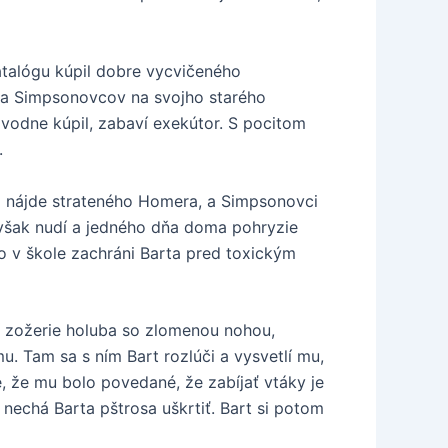
katalógu kúpil dobre vycvičeného
ina Simpsonovcov na svojho starého
vodne kúpil, zabaví exekútor. S pocitom
.
o nájde strateného Homera, a Simpsonovci
 však nudí a jedného dňa doma pohryzie
o v škole zachráni Barta pred toxickým
ľ zožerie holuba so zlomenou nohou,
u. Tam sa s ním Bart rozlúči a vysvetlí mu,
 že mu bolo povedané, že zabíjať vtáky je
a nechá Barta pštrosa uškrtiť. Bart si potom