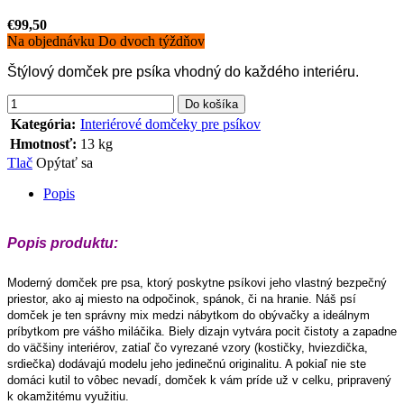
€99,50
Na objednávku Do dvoch týždňov
Štýlový domček pre psíka vhodný do každého interiéru.
Do košíka
Kategória
:
Interiérové domčeky pre psíkov
Hmotnosť
:
13 kg
Tlač
Opýtať sa
Popis
Popis produktu:
Moderný domček pre psa, ktorý poskytne psíkovi jeho vlastný bezpečný
priestor, ako aj miesto na odpočinok, spánok, či na hranie. Náš psí
domček
je ten správny mix medzi nábytkom do obývačky a ideálnym
príbytkom pre vášho miláčika. Biely dizajn vytvára pocit čistoty a zapadne
do väčšiny interiérov, zatiaľ čo vyrezané vzory (kostičky, hviezdička,
srdiečka) dodávajú modelu jeho jedinečnú originalitu. A pokiaľ nie ste
domáci kutil to vôbec nevadí, domček k vám príde už v celku, pripravený
k okamžitému využitiu.