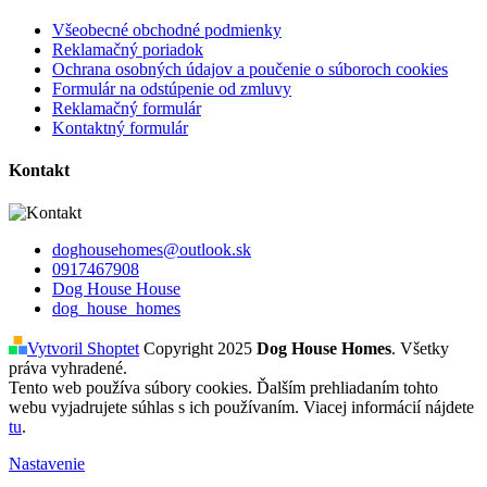
Všeobecné obchodné podmienky
Reklamačný poriadok
Ochrana osobných údajov a poučenie o súboroch cookies
Formulár na odstúpenie od zmluvy
Reklamačný formulár
Kontaktný formulár
Kontakt
doghousehomes@outlook.sk
0917467908
Dog House House
dog_house_homes
Vytvoril Shoptet
Copyright 2025
Dog House Homes
. Všetky
práva vyhradené.
Tento web používa súbory cookies. Ďalším prehliadaním tohto
webu vyjadrujete súhlas s ich používaním. Viacej informácií nájdete
tu
.
Nastavenie