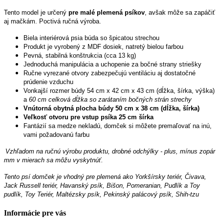
Tento model je určený
pre malé plemená psíkov
, avšak môže sa zapáčiť
aj mačkám. Poctivá ručná výroba.
Biela interiérová psia búda so špicatou strechou
Produkt je vyrobený z MDF dosiek, natretý bielou farbou
Pevná, stabilná konštrukcia (cca 13 kg)
Jednoduchá manipulácia a uchopenie za bočné strany striešky
Ručne vyrezané otvory zabezpečujú ventiláciu aj dostatočné
prúdenie vzduchu
Vonkajší rozmer búdy 54 cm x 42 cm x 43 cm (dĺžka, šírka, výška)
a
60 cm celková dĺžka so zarátaním bočných strán strechy
Vnútorná obytná plocha búdy 50 cm x 38 cm (dĺžka, šírka)
Veľkosť otvoru pre vstup psíka 25 cm šírka
Fantázií sa medze nekladú, domček si môžete premaľovať na inú,
vami požadovanú farbu
Vzhľadom na ručnú výrobu produktu, drobné odchýlky - plus, mínus zopár
mm v mierach sa môžu vyskytnúť.
Tento psí domček je vhodný pre plemená ako Yorkšírsky teriér, Čivava,
Jack Russell teriér, Havanský psík, Bišon, Pomeranian, Pudlík a Toy
pudlík, Toy Teriér, Maltézsky psík, Pekinský palácový psík, Shih-tzu
Informácie pre vás